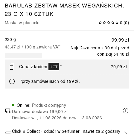
BARULAB ZESTAW MASEK WEGAŃSKICH,
23 G X 10 SZTUK
Maska w płachcie
0
(
0
)
230 g
99,99 zł
43,47 zł
 / 
100
g
zawiera VAT
Najniższa cena z 30 dni przed
obniżką
54,48 zł
Cena z kodem
*
79,99 zł
HOT
*przy zamówieniach od 199 zł.
Online
:
Produkt dostępny
Darmowa dostawa
199,00 zł
Dostawa: wt., 11.08.2026 do czw., 13.08.2026
Click & Collect - odbiór w perfumerii nawet za 2 godziny