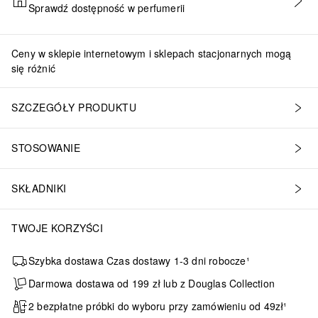
Sprawdź dostępność w perfumerii
DODAJ DO KOSZYKA
Ceny w sklepie internetowym i sklepach stacjonarnych mogą
się różnić
e (Ginger) Root Extract, Camellia Sinensis Leaf Extract, Xanthan Gum
SZCZEGÓŁY PRODUKTU
STOSOWANIE
SKŁADNIKI
TWOJE KORZYŚCI
Szybka dostawa Czas dostawy 1-3 dni robocze¹
Darmowa dostawa od 199 zł lub z Douglas Collection
2 bezpłatne próbki do wyboru przy zamówieniu od 49zł¹