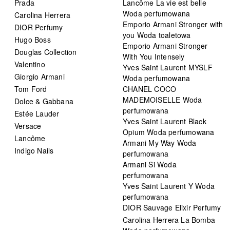
Prada
Lancôme La vie est belle
Woda perfumowana
Carolina Herrera
Emporio Armani Stronger with
DIOR Perfumy
you Woda toaletowa
Hugo Boss
Emporio Armani Stronger
Douglas Collection
With You Intensely
Valentino
Yves Saint Laurent MYSLF
Giorgio Armani
Woda perfumowana
Tom Ford
CHANEL COCO
MADEMOISELLE Woda
Dolce & Gabbana
perfumowana
Estée Lauder
Yves Saint Laurent Black
Versace
Opium Woda perfumowana
Lancôme
Armani My Way Woda
Indigo Nails
perfumowana
Armani Si Woda
perfumowana
Yves Saint Laurent Y Woda
perfumowana
DIOR Sauvage Elixir Perfumy
Carolina Herrera La Bomba