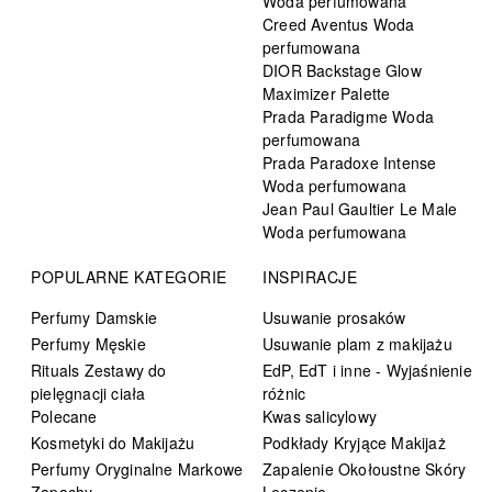
Woda perfumowana
Creed Aventus Woda
perfumowana
DIOR Backstage Glow
Maximizer Palette
Prada Paradigme Woda
perfumowana
Prada Paradoxe Intense
Woda perfumowana
Jean Paul Gaultier Le Male
Woda perfumowana
POPULARNE KATEGORIE
INSPIRACJE
Perfumy Damskie
Usuwanie prosaków
Perfumy Męskie
Usuwanie plam z makijażu
Rituals Zestawy do
EdP, EdT i inne - Wyjaśnienie
pielęgnacji ciała
różnic
Polecane
Kwas salicylowy
Kosmetyki do Makijażu
Podkłady Kryjące Makijaż
Perfumy Oryginalne Markowe
Zapalenie Okołoustne Skóry
Zapachy
Leczenie