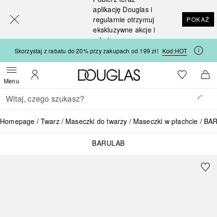
[navigation.slideout.screenreader]
aplikację Douglas i
regularnie otrzymuj
POKAŻ
ekskluzywne akcje i
rabaty
Skorzystaj z rabatu do 20% przy zakupach od 199 zł!
Kod:
HOT
Strona główna Douglas
Do listy ży
Otwórz menu
Moje konto
Do 
Menu
Wracać
Wykonaj wyszukiwanie
Homepage
Twarz
Maseczki do twarzy
Maseczki w płachcie
BAR
BARULAB