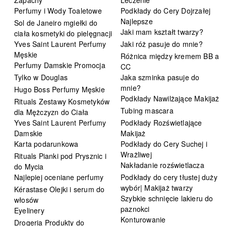
Perfumy i Wody Toaletowe
Podkłady do Cery Dojrzałej
Najlepsze
Sol de Janeiro mgiełki do
Jaki mam kształt twarzy?
ciała kosmetyki do pielęgnacji
Yves Saint Laurent Perfumy
Jaki róż pasuje do mnie?
Męskie
Różnica między kremem BB a
Perfumy Damskie Promocja
CC
Tylko w Douglas
Jaka szminka pasuje do
mnie?
Hugo Boss Perfumy Męskie
Podkłady Nawilżające Makijaż
Rituals Zestawy Kosmetyków
Tubing mascara
dla Mężczyzn do Ciała
Yves Saint Laurent Perfumy
Podkłady Rozświetlające
Damskie
Makijaż
Karta podarunkowa
Podkłady do Cery Suchej i
Wrażliwej
Rituals Pianki pod Prysznic i
Nakładanie rozświetlacza
do Mycia
Najlepiej oceniane perfumy
Podkłady do cery tłustej duży
wybór| Makijaż twarzy
Kérastase Olejki i serum do
Szybkie schnięcie lakieru do
włosów
paznokci
Eyelinery
Konturowanie
Drogeria Produkty do