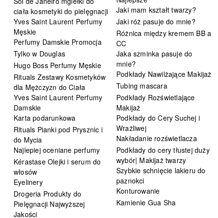
Sol de Janeiro mgiełki do
Jaki mam kształt twarzy?
ciała kosmetyki do pielęgnacji
Yves Saint Laurent Perfumy
Jaki róż pasuje do mnie?
Męskie
Różnica między kremem BB a
Perfumy Damskie Promocja
CC
Tylko w Douglas
Jaka szminka pasuje do
mnie?
Hugo Boss Perfumy Męskie
Podkłady Nawilżające Makijaż
Rituals Zestawy Kosmetyków
Tubing mascara
dla Mężczyzn do Ciała
Yves Saint Laurent Perfumy
Podkłady Rozświetlające
Damskie
Makijaż
Karta podarunkowa
Podkłady do Cery Suchej i
Wrażliwej
Rituals Pianki pod Prysznic i
Nakładanie rozświetlacza
do Mycia
Najlepiej oceniane perfumy
Podkłady do cery tłustej duży
wybór| Makijaż twarzy
Kérastase Olejki i serum do
Szybkie schnięcie lakieru do
włosów
paznokci
Eyelinery
Konturowanie
Drogeria Produkty do
Kamienie Gua Sha
Pielęgnacji Najwyższej
Jakości