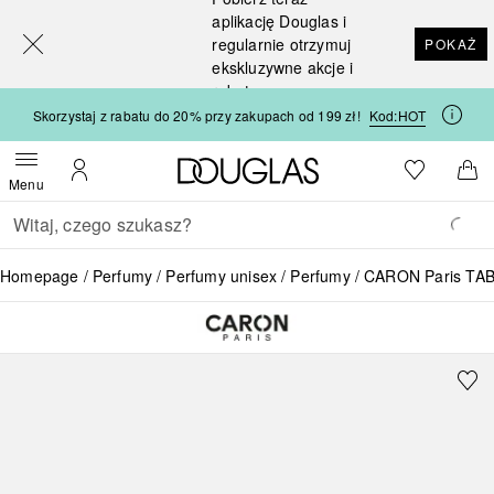
[navigation.slideout.screenreader]
aplikację Douglas i
regularnie otrzymuj
POKAŻ
ekskluzywne akcje i
rabaty
Skorzystaj z rabatu do 20% przy zakupach od 199 zł!
Kod:
HOT
Strona główna Douglas
Do listy ży
Otwórz menu
Moje konto
Do 
Menu
Wracać
Wykonaj wyszukiwanie
Homepage
Perfumy
Perfumy unisex
Perfumy
CARON Paris TA