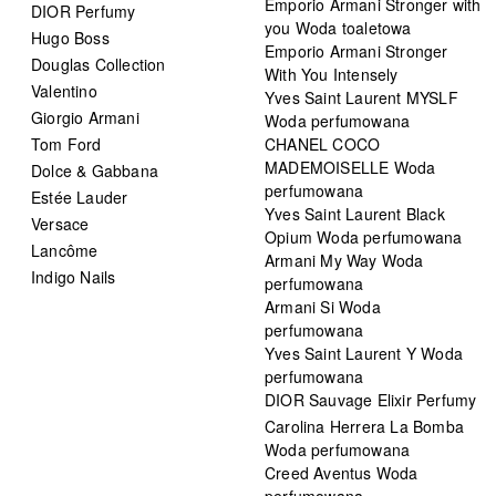
Emporio Armani Stronger with
DIOR Perfumy
you Woda toaletowa
Hugo Boss
Emporio Armani Stronger
Douglas Collection
With You Intensely
Valentino
Yves Saint Laurent MYSLF
Giorgio Armani
Woda perfumowana
Tom Ford
CHANEL COCO
MADEMOISELLE Woda
Dolce & Gabbana
perfumowana
Estée Lauder
Yves Saint Laurent Black
Versace
Opium Woda perfumowana
Lancôme
Armani My Way Woda
Indigo Nails
perfumowana
Armani Si Woda
perfumowana
Yves Saint Laurent Y Woda
perfumowana
DIOR Sauvage Elixir Perfumy
Carolina Herrera La Bomba
Woda perfumowana
Creed Aventus Woda
perfumowana