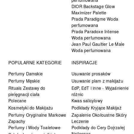
DIOR Backstage Glow
Maximizer Palette
Prada Paradigme Woda
perfumowana
Prada Paradoxe Intense
Woda perfumowana
Jean Paul Gaultier Le Male
Woda perfumowana
POPULARNE KATEGORIE
INSPIRACJE
Perfumy Damskie
Usuwanie prosaków
Perfumy Męskie
Usuwanie plam z makijażu
Rituals Zestawy do
EdP, EdT i inne - Wyjaśnienie
pielęgnacji ciała
różnic
Polecane
Kwas salicylowy
Kosmetyki do Makijażu
Podkłady Kryjące Makijaż
Perfumy Oryginalne Markowe
Zapalenie Okołoustne Skóry
Zapachy
Leczenie
Perfumy i Wody Toaletowe
Podkłady do Cery Dojrzałej
Najlepsze