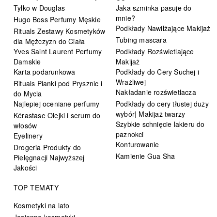
Tylko w Douglas
Jaka szminka pasuje do
mnie?
Hugo Boss Perfumy Męskie
Podkłady Nawilżające Makijaż
Rituals Zestawy Kosmetyków
Tubing mascara
dla Mężczyzn do Ciała
Yves Saint Laurent Perfumy
Podkłady Rozświetlające
Damskie
Makijaż
Karta podarunkowa
Podkłady do Cery Suchej i
Wrażliwej
Rituals Pianki pod Prysznic i
Nakładanie rozświetlacza
do Mycia
Najlepiej oceniane perfumy
Podkłady do cery tłustej duży
wybór| Makijaż twarzy
Kérastase Olejki i serum do
Szybkie schnięcie lakieru do
włosów
paznokci
Eyelinery
Konturowanie
Drogeria Produkty do
Kamienie Gua Sha
Pielęgnacji Najwyższej
Jakości
TOP TEMATY
Kosmetyki na lato
Jesienne kosmetyki