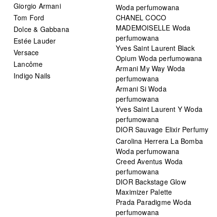
Giorgio Armani
Woda perfumowana
Tom Ford
CHANEL COCO
MADEMOISELLE Woda
Dolce & Gabbana
perfumowana
Estée Lauder
Yves Saint Laurent Black
Versace
Opium Woda perfumowana
Lancôme
Armani My Way Woda
Indigo Nails
perfumowana
Armani Si Woda
perfumowana
Yves Saint Laurent Y Woda
perfumowana
DIOR Sauvage Elixir Perfumy
Carolina Herrera La Bomba
Woda perfumowana
Creed Aventus Woda
perfumowana
DIOR Backstage Glow
Maximizer Palette
Prada Paradigme Woda
perfumowana