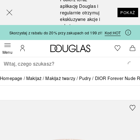
[navigation.slideout.screenreader]
aplikację Douglas i
regularnie otrzymuj
POKAŻ
ekskluzywne akcje i
rabaty
Skorzystaj z rabatu do 20% przy zakupach od 199 zł!
Kod:
HOT
Strona główna Douglas
Do listy ży
Otwórz menu
Moje konto
Do 
Menu
Wracać
Wykonaj wyszukiwanie
Homepage
Makijaż
Makijaż twarzy
Pudry
DIOR Forever Nude Ra