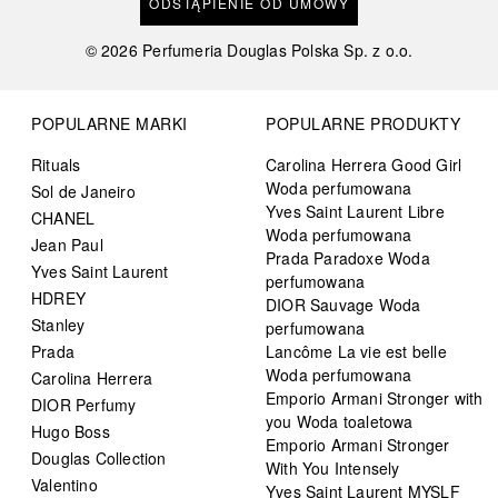
ODSTĄPIENIE OD UMOWY
©
2026
Perfumeria Douglas Polska Sp. z o.o.
POPULARNE MARKI
POPULARNE PRODUKTY
Rituals
Carolina Herrera Good Girl
Woda perfumowana
Sol de Janeiro
Yves Saint Laurent Libre
CHANEL
Woda perfumowana
Jean Paul
Prada Paradoxe Woda
Yves Saint Laurent
perfumowana
HDREY
DIOR Sauvage Woda
Stanley
perfumowana
Prada
Lancôme La vie est belle
Woda perfumowana
Carolina Herrera
Emporio Armani Stronger with
DIOR Perfumy
you Woda toaletowa
Hugo Boss
Emporio Armani Stronger
Douglas Collection
With You Intensely
Valentino
Yves Saint Laurent MYSLF