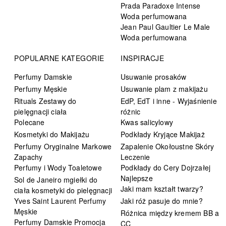
Prada Paradoxe Intense
Woda perfumowana
Jean Paul Gaultier Le Male
Woda perfumowana
POPULARNE KATEGORIE
INSPIRACJE
Perfumy Damskie
Usuwanie prosaków
Perfumy Męskie
Usuwanie plam z makijażu
Rituals Zestawy do
EdP, EdT i inne - Wyjaśnienie
pielęgnacji ciała
różnic
Polecane
Kwas salicylowy
Kosmetyki do Makijażu
Podkłady Kryjące Makijaż
Perfumy Oryginalne Markowe
Zapalenie Okołoustne Skóry
Zapachy
Leczenie
Perfumy i Wody Toaletowe
Podkłady do Cery Dojrzałej
Najlepsze
Sol de Janeiro mgiełki do
Jaki mam kształt twarzy?
ciała kosmetyki do pielęgnacji
Yves Saint Laurent Perfumy
Jaki róż pasuje do mnie?
Męskie
Różnica między kremem BB a
Perfumy Damskie Promocja
CC