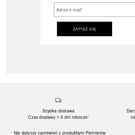
Adres e-mail
*
ZAPISZ SIĘ
Szybka dostawa
Dar
Czas dostawy 1-3 dni robocze¹
lu
Nie dotyczy zamówień z produktami Partnerów.
¹