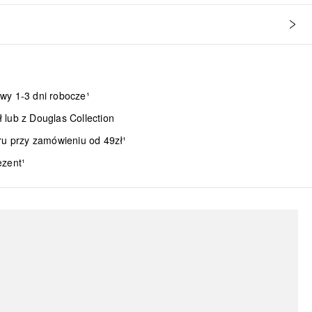
wy 1-3 dni robocze¹
lub z Douglas Collection
ru przy zamówieniu od 49zł¹
ezent¹