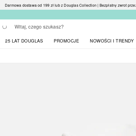
Darmowa dostawa od 199 zł lub z Douglas Collection | Bezpłatny zwrot przez 
Wracać
Wykonaj wyszukiwanie
25 LAT DOUGLAS
PROMOCJE
NOWOŚCI I TRENDY
Otwórz menu NOWOŚC