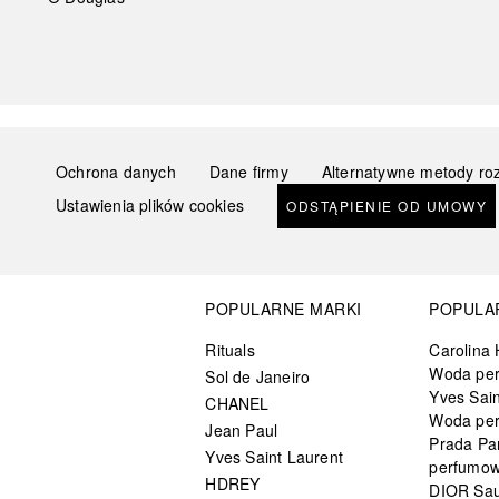
Ochrona danych
Dane firmy
Alternatywne metody ro
Ustawienia plików cookies
ODSTĄPIENIE OD UMOWY
POPULARNE MARKI
POPULA
Rituals
Carolina 
Woda pe
Sol de Janeiro
Yves Sain
CHANEL
Woda pe
Jean Paul
Prada Pa
Yves Saint Laurent
perfumo
HDREY
DIOR Sa