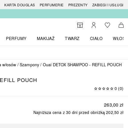
 produktów
KARTA DOUGLAS
PERFUMERIE
PREZENTY
ZABIEGI I USŁUGI
Do listy ży
Do wyszukiwarki
Moje konto
Do 
PERFUMY
MAKIJAŻ
TWARZ
CIAŁO
WŁOSY
menu MARKI
Otwórz menu Perfumy
Otwórz menu Makijaż
Otwórz menu Twarz
Otwórz menu Ciało
Otwórz
a włosów
Szampony
Ouai DETOX SHAMPOO - REFILL POUCH
EFILL POUCH
0
(
0
)
263,00 zł
Najniższa cena z 30 dni przed obniżką
202,50 zł