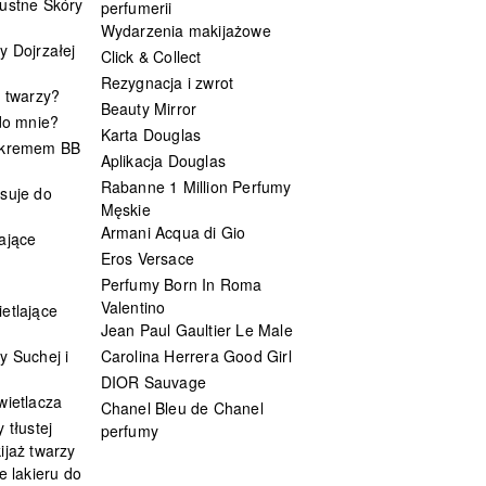
ustne Skóry
perfumerii
Wydarzenia makijażowe
y Dojrzałej
Click & Collect
Rezygnacja i zwrot
t twarzy?
Beauty Mirror
 do mnie?
Karta Douglas
 kremem BB
Aplikacja Douglas
Rabanne 1 Million Perfumy
suje do
Męskie
Armani Acqua di Gio
ające
Eros Versace
Perfumy Born In Roma
Valentino
etlające
Jean Paul Gaultier Le Male
y Suchej i
Carolina Herrera Good Girl
DIOR Sauvage
wietlacza
Chanel Bleu de Chanel
 tłustej
perfumy
ijaż twarzy
e lakieru do