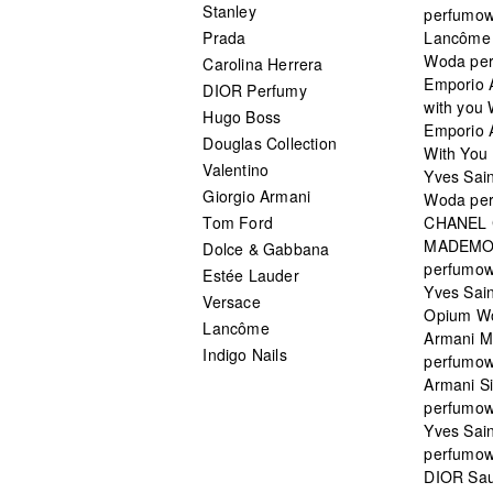
Stanley
perfumo
Prada
Lancôme L
Woda pe
Carolina Herrera
Emporio 
DIOR Perfumy
with you
Hugo Boss
Emporio 
Douglas Collection
With You 
Valentino
Yves Sai
Giorgio Armani
Woda pe
Tom Ford
CHANEL
MADEMO
Dolce & Gabbana
perfumo
Estée Lauder
Yves Sain
Versace
Opium W
Lancôme
Armani 
Indigo Nails
perfumo
Armani S
perfumo
Yves Sai
perfumo
DIOR Sau