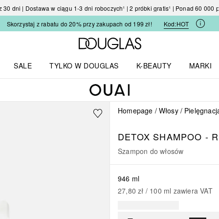
30 dni | Dostawa w ciągu 1-3 dni roboczych¹ | 2 próbki gratis¹ | Ponad 60 000
Skorzystaj z rabatu do 20% przy zakupach od 199 zł!
Kod:
HOT
Strona główna Douglas
SALE
TYLKO W DOUGLAS
K-BEAUTY
MARKI
I I TRENDY
Otwórz menu TYLKO W DOUGLAS
Otwórz menu K-BEAUTY
Otwórz 
Homepage
Włosy
Pielęgnacj
DETOX SHAMPOO - R
Szampon do włosów
946 ml
27,80 zł
 / 
100
ml
zawiera VAT