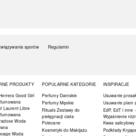
związywania sporów
Regulamin
RNE PRODUKTY
POPULARNE KATEGORIE
INSPIRACJE
Herrera Good Girl
Perfumy Damskie
Usuwanie prosa
rfumowana
Perfumy Męskie
Usuwanie plam z
t Laurent Libre
Rituals Zestawy do
EdP, EdT i inne -
rfumowana
pielęgnacji ciała
Wyjaśnienie różn
radoxe Woda
Polecane
Kwas salicylowy
wana
Kosmetyki do Makijażu
Podkłady Kryjąc
uvage Woda