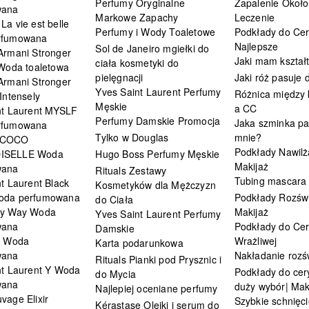
Perfumy Oryginalne
Zapalenie Około
wana
Markowe Zapachy
Leczenie
a vie est belle
Perfumy i Wody Toaletowe
Podkłady do Cer
rfumowana
Najlepsze
Sol de Janeiro mgiełki do
Armani Stronger
Jaki mam kształ
ciała kosmetyki do
 Woda toaletowa
pielęgnacji
Jaki róż pasuje
Armani Stronger
Yves Saint Laurent Perfumy
Różnica między
Intensely
Męskie
a CC
nt Laurent MYSLF
Perfumy Damskie Promocja
Jaka szminka pa
rfumowana
Tylko w Douglas
mnie?
 COCO
Podkłady Nawilż
ISELLE Woda
Hugo Boss Perfumy Męskie
Makijaż
wana
Rituals Zestawy
Tubing mascara
t Laurent Black
Kosmetyków dla Mężczyzn
oda perfumowana
Podkłady Rozświ
do Ciała
My Way Woda
Makijaż
Yves Saint Laurent Perfumy
wana
Podkłady do Cer
Damskie
i Woda
Wrażliwej
Karta podarunkowa
wana
Nakładanie rozś
Rituals Pianki pod Prysznic i
nt Laurent Y Woda
Podkłady do cery
do Mycia
wana
duży wybór| Mak
Najlepiej oceniane perfumy
vage Elixir
Szybkie schnięci
Kérastase Olejki i serum do