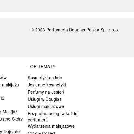
©
2026
Perfumeria Douglas Polska Sp. z o.o.
TOP TEMATY
ków
Kosmetyki na lato
 makijażu
Jesienne kosmetyki
Perfumy na Jesień
ic
Usługi w Douglas
Usługi makijażowe
e Makijaż
Bezpłatne usługi w każdej
ustne Skóry
perfumerii
Wydarzenia makijażowe
y Dojrzałej
Click & Collect