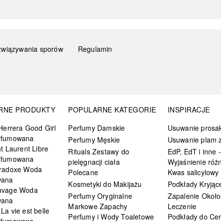
związywania sporów
Regulamin
RNE PRODUKTY
POPULARNE KATEGORIE
INSPIRACJE
Herrera Good Girl
Perfumy Damskie
Usuwanie prosa
rfumowana
Perfumy Męskie
Usuwanie plam z
t Laurent Libre
Rituals Zestawy do
EdP, EdT i inne -
rfumowana
pielęgnacji ciała
Wyjaśnienie różn
radoxe Woda
Polecane
Kwas salicylowy
wana
Kosmetyki do Makijażu
Podkłady Kryjąc
uvage Woda
Perfumy Oryginalne
Zapalenie Około
wana
Markowe Zapachy
Leczenie
a vie est belle
Perfumy i Wody Toaletowe
Podkłady do Cer
rfumowana