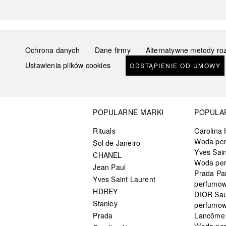
Ochrona danych
Dane firmy
Alternatywne metody ro
Ustawienia plików cookies
ODSTĄPIENIE OD UMOWY
POPULARNE MARKI
POPULA
Rituals
Carolina 
Woda pe
Sol de Janeiro
Yves Sain
CHANEL
Woda pe
Jean Paul
Prada Pa
Yves Saint Laurent
perfumo
HDREY
DIOR Sa
Stanley
perfumo
Prada
Lancôme L
Woda pe