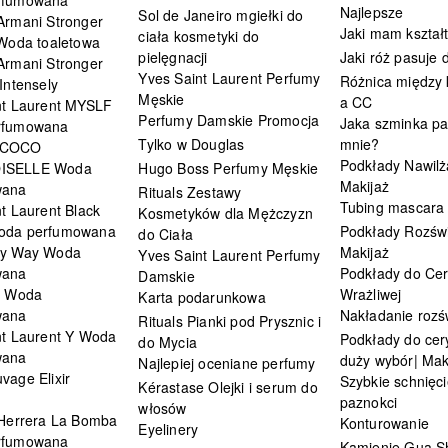
Najlepsze
Sol de Janeiro mgiełki do
Armani Stronger
Jaki mam kształ
ciała kosmetyki do
 Woda toaletowa
pielęgnacji
Jaki róż pasuje
Armani Stronger
Yves Saint Laurent Perfumy
Różnica między
Intensely
Męskie
a CC
nt Laurent MYSLF
Perfumy Damskie Promocja
Jaka szminka pa
rfumowana
Tylko w Douglas
mnie?
 COCO
Podkłady Nawilż
ISELLE Woda
Hugo Boss Perfumy Męskie
Makijaż
wana
Rituals Zestawy
Tubing mascara
t Laurent Black
Kosmetyków dla Mężczyzn
oda perfumowana
Podkłady Rozświ
do Ciała
My Way Woda
Makijaż
Yves Saint Laurent Perfumy
wana
Podkłady do Cer
Damskie
i Woda
Wrażliwej
Karta podarunkowa
wana
Nakładanie rozś
Rituals Pianki pod Prysznic i
nt Laurent Y Woda
Podkłady do cery
do Mycia
wana
duży wybór| Mak
Najlepiej oceniane perfumy
vage Elixir
Szybkie schnięci
Kérastase Olejki i serum do
paznokci
włosów
 Herrera La Bomba
Konturowanie
Eyelinery
rfumowana
Kamienie Gua S