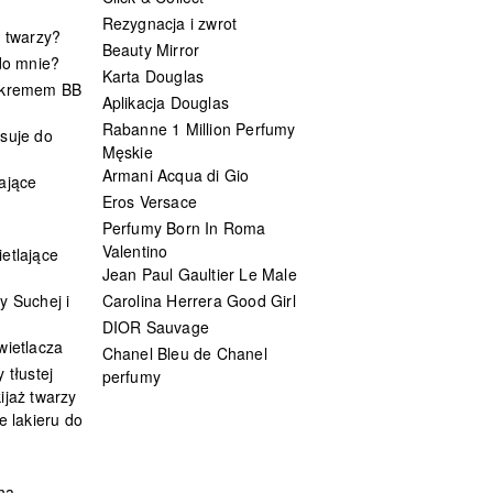
Rezygnacja i zwrot
t twarzy?
Beauty Mirror
 do mnie?
Karta Douglas
 kremem BB
Aplikacja Douglas
Rabanne 1 Million Perfumy
suje do
Męskie
Armani Acqua di Gio
ające
Eros Versace
Perfumy Born In Roma
Valentino
etlające
Jean Paul Gaultier Le Male
y Suchej i
Carolina Herrera Good Girl
DIOR Sauvage
wietlacza
Chanel Bleu de Chanel
 tłustej
perfumy
ijaż twarzy
e lakieru do
ha