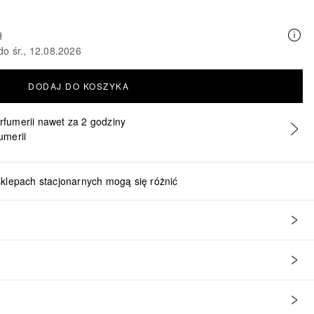
ł
do śr., 12.08.2026
DODAJ DO KOSZYKA
erfumerii nawet za 2 godziny
umerii
sklepach stacjonarnych mogą się różnić