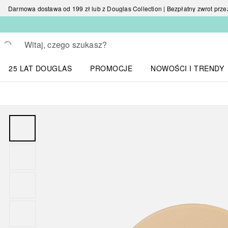
Darmowa dostawa od 199 zł lub z Douglas Collection | Bezpłatny zwrot przez 
Wracać
Wykonaj wyszukiwanie
25 LAT DOUGLAS
PROMOCJE
NOWOŚCI I TRENDY
Otwórz menu NOWOŚC