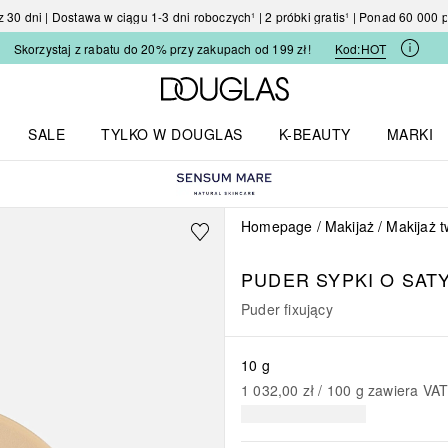
30 dni | Dostawa w ciągu 1-3 dni roboczych¹ | 2 próbki gratis¹ | Ponad 60 000
Skorzystaj z rabatu do 20% przy zakupach od 199 zł!
Kod:
HOT
Strona główna Douglas
SALE
TYLKO W DOUGLAS
K-BEAUTY
MARKI
I I TRENDY
Otwórz menu TYLKO W DOUGLAS
Otwórz menu K-BEAUTY
Otwórz 
Homepage
Makijaż
Makijaż 
PUDER SYPKI O SA
Puder fixujący
10 g
1 032,00 zł
 / 
100
g
zawiera VA