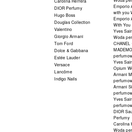
Carolina Herrera
Emporio 
DIOR Perfumy
with you
Hugo Boss
Emporio 
Douglas Collection
With You 
Valentino
Yves Sai
Giorgio Armani
Woda pe
Tom Ford
CHANEL
MADEMO
Dolce & Gabbana
perfumo
Estée Lauder
Yves Sain
Versace
Opium W
Lancôme
Armani 
Indigo Nails
perfumo
Armani S
perfumo
Yves Sai
perfumo
DIOR Sau
Perfumy
Carolina
Woda pe