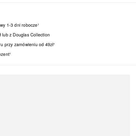
wy 1-3 dni robocze¹
lub z Douglas Collection
ru przy zamówieniu od 49zł¹
ezent¹