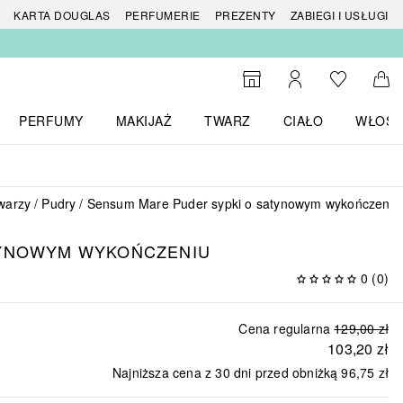
 produktów
KARTA DOUGLAS
PERFUMERIE
PREZENTY
ZABIEGI I USŁUGI
Do listy ży
Do wyszukiwarki
Moje konto
Do 
PERFUMY
MAKIJAŻ
TWARZ
CIAŁO
WŁOSY
menu MARKI
Otwórz menu Perfumy
Otwórz menu Makijaż
Otwórz menu Twarz
Otwórz menu Ciało
Otwórz
twarzy
Pudry
Sensum Mare Puder sypki o satynowym wykończeniu
TYNOWYM WYKOŃCZENIU
0
(
0
)
Cena regularna
129,00 zł
103,20 zł
T
Najniższa cena z 30 dni przed obniżką
96,75 zł