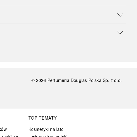
©
2026
Perfumeria Douglas Polska Sp. z o.o.
TOP TEMATY
ków
Kosmetyki na lato
 makijażu
Jesienne kosmetyki