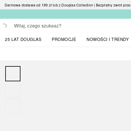
Darmowa dostawa od 199 zł lub z Douglas Collection | Bezpłatny zwrot przez 
Wracać
Wykonaj wyszukiwanie
25 LAT DOUGLAS
PROMOCJE
NOWOŚCI I TRENDY
Otwórz menu NOWOŚC