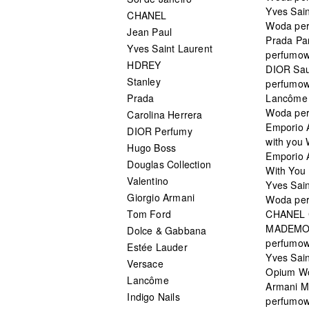
Yves Sain
CHANEL
Woda pe
Jean Paul
Prada Pa
Yves Saint Laurent
perfumo
HDREY
DIOR Sa
Stanley
perfumo
Prada
Lancôme L
Woda pe
Carolina Herrera
Emporio 
DIOR Perfumy
with you
Hugo Boss
Emporio 
Douglas Collection
With You 
Valentino
Yves Sai
Giorgio Armani
Woda pe
Tom Ford
CHANEL
MADEMO
Dolce & Gabbana
perfumo
Estée Lauder
Yves Sain
Versace
Opium W
Lancôme
Armani 
Indigo Nails
perfumo