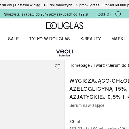
30 dni | Dostawa w ciągu 1-3 dni roboczych¹ | 2 próbki gratis¹ | Ponad 60 000
Skorzystaj z rabatu do 20% przy zakupach od 199 zł!
Kod:
HOT
Strona główna Douglas
SALE
TYLKO W DOUGLAS
K-BEAUTY
MARKI
I I TRENDY
Otwórz menu TYLKO W DOUGLAS
Otwórz menu K-BEAUTY
Otwórz 
Homepage
Twarz
Serum do 
WYCISZAJĄCO-CHŁO
AZELOGLICYNĄ 15%,
AZJATYCKIEJ 0,5% 
Serum nawilżające
30 ml
563,33 zł
 / 
100
ml
zawiera VAT