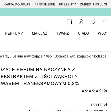
 produktów
KARTA DOUGLAS
PERFUMERIE
PREZENTY
ZABIEGI I USŁUGI
Do listy ży
Do wyszukiwarki
Moje konto
Do 
PERFUMY
MAKIJAŻ
TWARZ
CIAŁO
WŁOSY
menu MARKI
Otwórz menu Perfumy
Otwórz menu Makijaż
Otwórz menu Twarz
Otwórz menu Ciało
Otwórz
twarzy
Serum nawilżające
Veoli Botanica wyciszająco-chłodzące s
DZĄCE SERUM NA NACZYNKA Z
 EKSTRAKTEM Z LIŚCI WĄKROTY
I KWASEM TRANEKSAMOWYM 0,2%
0
(
0
)
169,00 zł