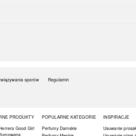
związywania sporów
Regulamin
RNE PRODUKTY
POPULARNE KATEGORIE
INSPIRACJE
Herrera Good Girl
Perfumy Damskie
Usuwanie prosa
rfumowana
Perfumy Męskie
Usuwanie plam z