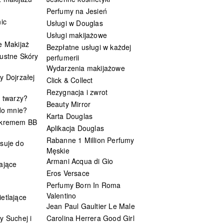
Perfumy na Jesień
ic
Usługi w Douglas
Usługi makijażowe
e Makijaż
Bezpłatne usługi w każdej
ustne Skóry
perfumerii
Wydarzenia makijażowe
y Dojrzałej
Click & Collect
Rezygnacja i zwrot
t twarzy?
Beauty Mirror
 do mnie?
Karta Douglas
 kremem BB
Aplikacja Douglas
Rabanne 1 Million Perfumy
suje do
Męskie
Armani Acqua di Gio
ające
Eros Versace
Perfumy Born In Roma
Valentino
etlające
Jean Paul Gaultier Le Male
y Suchej i
Carolina Herrera Good Girl