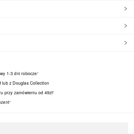
wy 1-3 dni robocze¹
lub z Douglas Collection
ru przy zamówieniu od 49zł¹
ezent¹