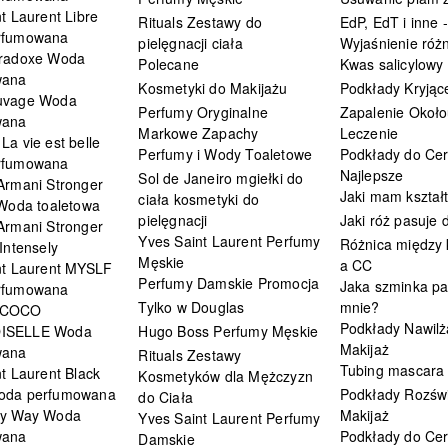
t Laurent Libre
Rituals Zestawy do
EdP, EdT i inne -
rfumowana
pielęgnacji ciała
Wyjaśnienie różn
radoxe Woda
Polecane
Kwas salicylowy
wana
Kosmetyki do Makijażu
Podkłady Kryjąc
uvage Woda
Perfumy Oryginalne
Zapalenie Około
wana
Markowe Zapachy
Leczenie
a vie est belle
Perfumy i Wody Toaletowe
Podkłady do Cer
rfumowana
Najlepsze
Sol de Janeiro mgiełki do
Armani Stronger
Jaki mam kształ
ciała kosmetyki do
 Woda toaletowa
pielęgnacji
Jaki róż pasuje
Armani Stronger
Yves Saint Laurent Perfumy
Różnica między
Intensely
Męskie
a CC
nt Laurent MYSLF
Perfumy Damskie Promocja
Jaka szminka pa
rfumowana
Tylko w Douglas
mnie?
 COCO
Podkłady Nawilż
ISELLE Woda
Hugo Boss Perfumy Męskie
Makijaż
wana
Rituals Zestawy
Tubing mascara
t Laurent Black
Kosmetyków dla Mężczyzn
oda perfumowana
Podkłady Rozświ
do Ciała
My Way Woda
Makijaż
Yves Saint Laurent Perfumy
wana
Podkłady do Cer
Damskie