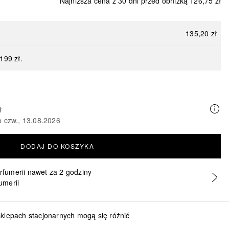
Najniższa cena z 30 dni przed obniżką
126,75 zł
135,20 zł
199 zł.
ł
o czw., 13.08.2026
DODAJ DO KOSZYKA
erfumerii nawet za 2 godziny
umerii
sklepach stacjonarnych mogą się różnić