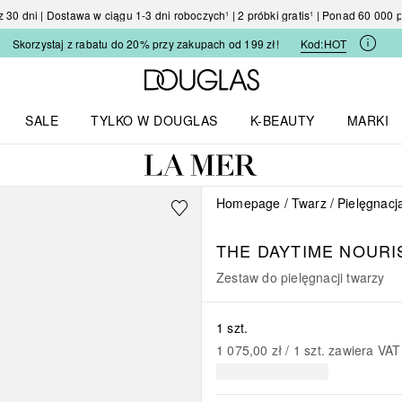
30 dni | Dostawa w ciągu 1-3 dni roboczych¹ | 2 próbki gratis¹ | Ponad 60 000
Skorzystaj z rabatu do 20% przy zakupach od 199 zł!
Kod:
HOT
Strona główna Douglas
SALE
TYLKO W DOUGLAS
K-BEAUTY
MARKI
I I TRENDY
Otwórz menu TYLKO W DOUGLAS
Otwórz menu K-BEAUTY
Otwórz 
Homepage
Twarz
Pielęgnacj
THE DAYTIME NOURI
Zestaw do pielęgnacji twarzy
1 szt.
1 075,00 zł
 / 
1
szt.
zawiera VAT