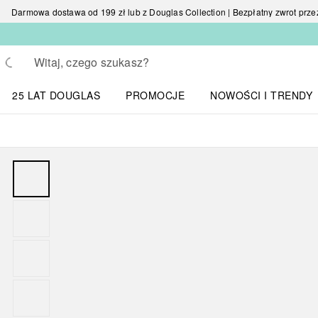
Darmowa dostawa od 199 zł lub z Douglas Collection | Bezpłatny zwrot przez 
Wracać
Wykonaj wyszukiwanie
25 LAT DOUGLAS
PROMOCJE
NOWOŚCI I TRENDY
Otwórz menu NOWOŚC