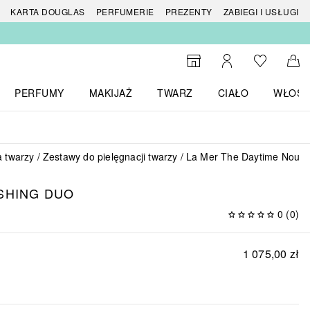
 produktów
KARTA DOUGLAS
PERFUMERIE
PREZENTY
ZABIEGI I USŁUGI
Do listy ży
Do wyszukiwarki
Moje konto
Do 
PERFUMY
MAKIJAŻ
TWARZ
CIAŁO
WŁOSY
menu MARKI
Otwórz menu Perfumy
Otwórz menu Makijaż
Otwórz menu Twarz
Otwórz menu Ciało
Otwórz
a twarzy
Zestawy do pielęgnacji twarzy
La Mer The Daytime Nouri
SHING DUO
0
(
0
)
1 075,00 zł