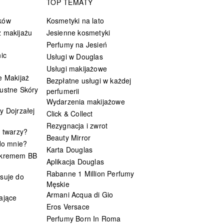
TOP TEMATY
ków
Kosmetyki na lato
 makijażu
Jesienne kosmetyki
Perfumy na Jesień
ic
Usługi w Douglas
Usługi makijażowe
e Makijaż
Bezpłatne usługi w każdej
ustne Skóry
perfumerii
Wydarzenia makijażowe
y Dojrzałej
Click & Collect
Rezygnacja i zwrot
t twarzy?
Beauty Mirror
 do mnie?
Karta Douglas
 kremem BB
Aplikacja Douglas
Rabanne 1 Million Perfumy
suje do
Męskie
Armani Acqua di Gio
ające
Eros Versace
Perfumy Born In Roma