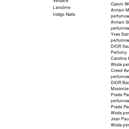
Versace
Opium W
Lancôme
Armani 
Indigo Nails
perfumo
Armani S
perfumo
Yves Sai
perfumo
DIOR Sau
Perfumy
Carolina
Woda pe
Creed Av
perfumo
DIOR Bac
Maximizer
Prada Pa
perfumo
Prada Pa
Woda pe
Jean Paul
Woda pe