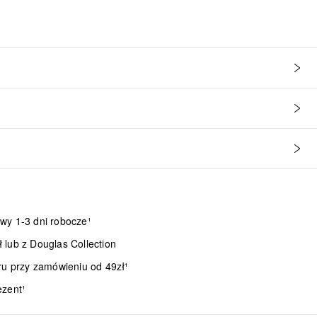
wy 1-3 dni robocze¹
lub z Douglas Collection
ru przy zamówieniu od 49zł¹
ezent¹