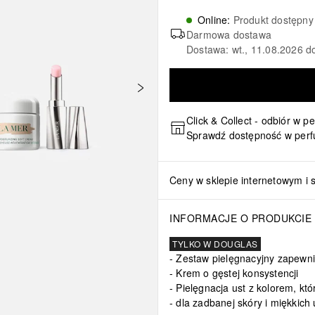
Online
:
Produkt dostępny
Darmowa dostawa
Dostawa: wt., 11.08.2026 d
Click & Collect - odbiór w p
Sprawdź dostępność w perf
Ceny w sklepie internetowym i 
 Dipalmitoyl Hydroxyproline, Sodium Hyaluronate, Laureth-7, 
INFORMACJE O PRODUKCIE
TYLKO W DOUGLAS
Zestaw pielęgnacyjny zapewni
Krem o gęstej konsystencji
Pielęgnacja ust z kolorem, któ
dla zadbanej skóry i miękkich 