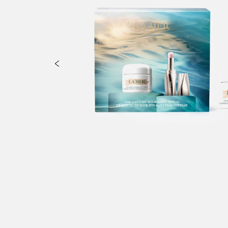
oglycans, Urea, Triethylhexanoin, Distearyldimonium Chloride,