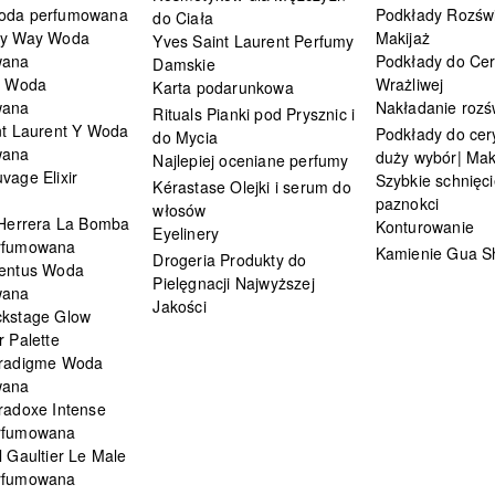
oda perfumowana
Podkłady Rozświ
do Ciała
My Way Woda
Makijaż
Yves Saint Laurent Perfumy
wana
Podkłady do Cer
Damskie
i Woda
Wrażliwej
Karta podarunkowa
wana
Nakładanie rozś
Rituals Pianki pod Prysznic i
nt Laurent Y Woda
Podkłady do cery
do Mycia
wana
duży wybór| Mak
Najlepiej oceniane perfumy
vage Elixir
Szybkie schnięci
Kérastase Olejki i serum do
paznokci
włosów
 Herrera La Bomba
Konturowanie
Eyelinery
rfumowana
Kamienie Gua S
Drogeria Produkty do
entus Woda
Pielęgnacji Najwyższej
wana
Jakości
kstage Glow
 Palette
radigme Woda
wana
radoxe Intense
rfumowana
 Gaultier Le Male
rfumowana