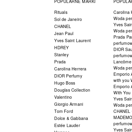
POPULARNE MARKI
POPULA
Rituals
Carolina 
Woda pe
Sol de Janeiro
Yves Sain
CHANEL
Woda pe
Jean Paul
Prada Pa
Yves Saint Laurent
perfumo
HDREY
DIOR Sa
Stanley
perfumo
Prada
Lancôme L
Woda pe
Carolina Herrera
Emporio 
DIOR Perfumy
with you
Hugo Boss
Emporio 
Douglas Collection
With You 
Valentino
Yves Sai
Giorgio Armani
Woda pe
Tom Ford
CHANEL
MADEMO
Dolce & Gabbana
perfumo
Estée Lauder
Yves Sain