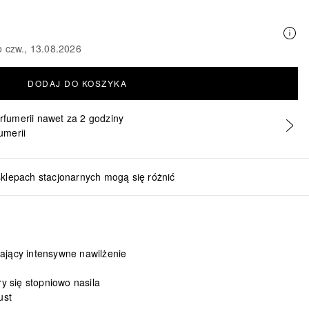
o czw., 13.08.2026
DODAJ DO KOSZYKA
erfumerii nawet za 2 godziny
umerii
sklepach stacjonarnych mogą się różnić
Lecithin, Trehalose, Polyquaternium-51, Triacetin, Sodium Chl
ający intensywne nawilżenie
ry się stopniowo nasila
ust