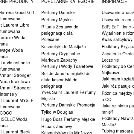
RNE PRODUKTY
POPULARNE KATEGORIE
INSPIRACJE
Herrera Good Girl
Perfumy Damskie
Usuwanie prosa
rfumowana
Perfumy Męskie
Usuwanie plam z
t Laurent Libre
Rituals Zestawy do
EdP, EdT i inne -
rfumowana
pielęgnacji ciała
Wyjaśnienie różn
radoxe Woda
Polecane
Kwas salicylowy
wana
Kosmetyki do Makijażu
Podkłady Kryjąc
uvage Woda
Perfumy Oryginalne
Zapalenie Około
wana
Markowe Zapachy
Leczenie
a vie est belle
Perfumy i Wody Toaletowe
Podkłady do Cer
rfumowana
Najlepsze
Sol de Janeiro mgiełki do
Armani Stronger
Jaki mam kształ
ciała kosmetyki do
 Woda toaletowa
pielęgnacji
Jaki róż pasuje
Armani Stronger
Yves Saint Laurent Perfumy
Różnica między
Intensely
Męskie
a CC
nt Laurent MYSLF
Perfumy Damskie Promocja
Jaka szminka pa
rfumowana
Tylko w Douglas
mnie?
 COCO
Podkłady Nawilż
ISELLE Woda
Hugo Boss Perfumy Męskie
Makijaż
wana
Rituals Zestawy
Tubing mascara
t Laurent Black
Kosmetyków dla Mężczyzn