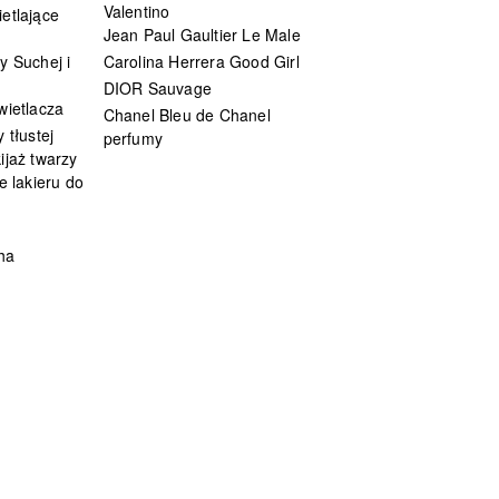
Valentino
etlające
Jean Paul Gaultier Le Male
y Suchej i
Carolina Herrera Good Girl
DIOR Sauvage
wietlacza
Chanel Bleu de Chanel
 tłustej
perfumy
ijaż twarzy
e lakieru do
ha