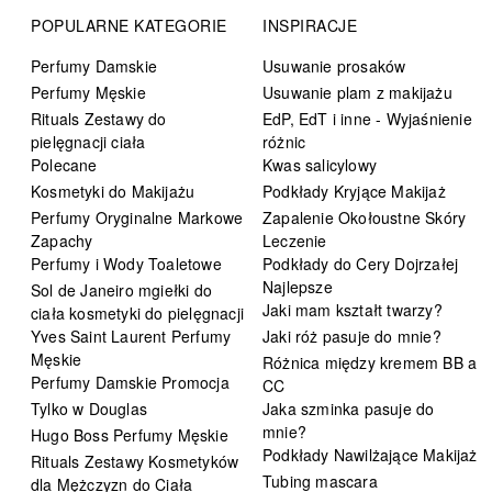
POPULARNE KATEGORIE
INSPIRACJE
Perfumy Damskie
Usuwanie prosaków
Perfumy Męskie
Usuwanie plam z makijażu
Rituals Zestawy do
EdP, EdT i inne - Wyjaśnienie
pielęgnacji ciała
różnic
Polecane
Kwas salicylowy
Kosmetyki do Makijażu
Podkłady Kryjące Makijaż
Perfumy Oryginalne Markowe
Zapalenie Okołoustne Skóry
Zapachy
Leczenie
Perfumy i Wody Toaletowe
Podkłady do Cery Dojrzałej
Najlepsze
Sol de Janeiro mgiełki do
Jaki mam kształt twarzy?
ciała kosmetyki do pielęgnacji
Yves Saint Laurent Perfumy
Jaki róż pasuje do mnie?
Męskie
Różnica między kremem BB a
Perfumy Damskie Promocja
CC
Tylko w Douglas
Jaka szminka pasuje do
mnie?
Hugo Boss Perfumy Męskie
Podkłady Nawilżające Makijaż
Rituals Zestawy Kosmetyków
Tubing mascara
dla Mężczyzn do Ciała