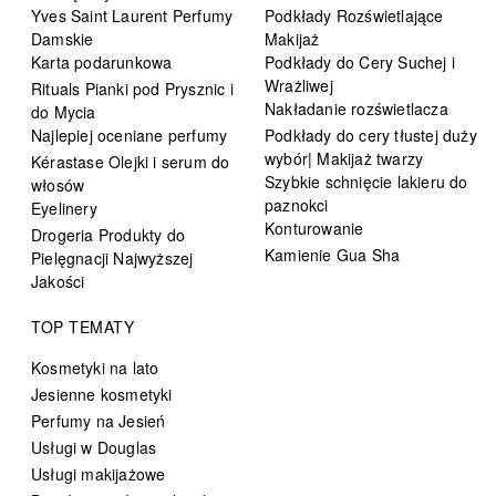
Yves Saint Laurent Perfumy
Podkłady Rozświetlające
Damskie
Makijaż
Karta podarunkowa
Podkłady do Cery Suchej i
Wrażliwej
Rituals Pianki pod Prysznic i
Nakładanie rozświetlacza
do Mycia
Najlepiej oceniane perfumy
Podkłady do cery tłustej duży
wybór| Makijaż twarzy
Kérastase Olejki i serum do
Szybkie schnięcie lakieru do
włosów
paznokci
Eyelinery
Konturowanie
Drogeria Produkty do
Kamienie Gua Sha
Pielęgnacji Najwyższej
Jakości
TOP TEMATY
Kosmetyki na lato
Jesienne kosmetyki
Perfumy na Jesień
Usługi w Douglas
Usługi makijażowe