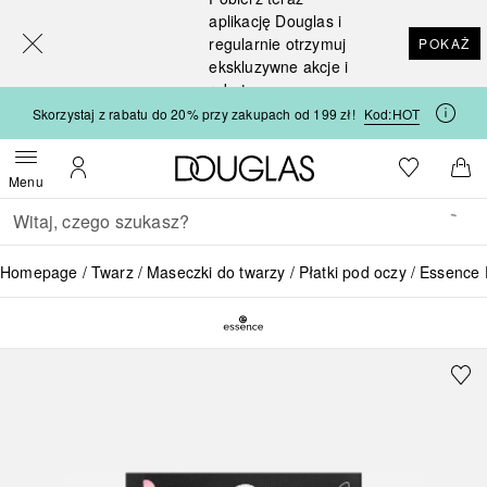
[navigation.slideout.screenreader]
aplikację Douglas i
regularnie otrzymuj
POKAŻ
ekskluzywne akcje i
rabaty
Skorzystaj z rabatu do 20% przy zakupach od 199 zł!
Kod:
HOT
Strona główna Douglas
Do listy ży
Otwórz menu
Moje konto
Do 
Menu
Wracać
Wykonaj wyszukiwanie
Homepage
Twarz
Maseczki do twarzy
Płatki pod oczy
Essence 