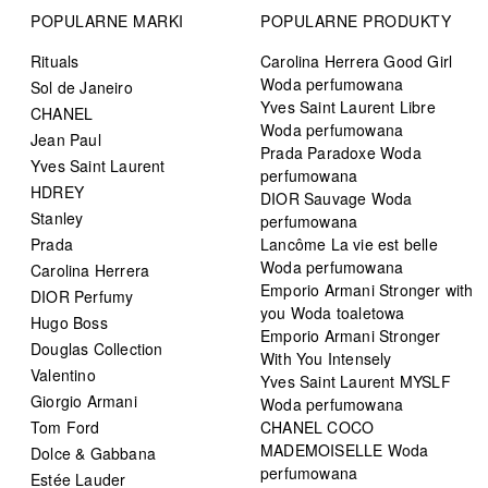
POPULARNE MARKI
POPULARNE PRODUKTY
Rituals
Carolina Herrera Good Girl
Woda perfumowana
Sol de Janeiro
Yves Saint Laurent Libre
CHANEL
Woda perfumowana
Jean Paul
Prada Paradoxe Woda
Yves Saint Laurent
perfumowana
HDREY
DIOR Sauvage Woda
Stanley
perfumowana
Prada
Lancôme La vie est belle
Woda perfumowana
Carolina Herrera
Emporio Armani Stronger with
DIOR Perfumy
you Woda toaletowa
Hugo Boss
Emporio Armani Stronger
Douglas Collection
With You Intensely
Valentino
Yves Saint Laurent MYSLF
Giorgio Armani
Woda perfumowana
Tom Ford
CHANEL COCO
MADEMOISELLE Woda
Dolce & Gabbana
perfumowana
Estée Lauder