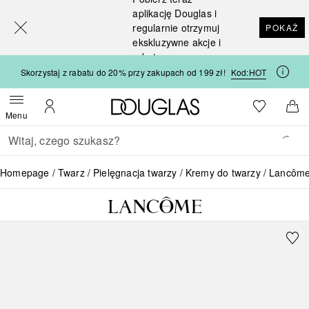
[navigation.slideout.screenreader]
aplikację Douglas i
regularnie otrzymuj
POKAŻ
ekskluzywne akcje i
rabaty
Skorzystaj z rabatu do 20% przy zakupach od 199 zł!
Kod:
HOT
Strona główna Douglas
Do listy ży
Otwórz menu
Moje konto
Do 
Menu
Wracać
Wykonaj wyszukiwanie
Homepage
Twarz
Pielęgnacja twarzy
Kremy do twarzy
Lancôme