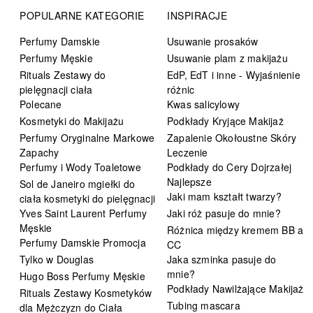
POPULARNE KATEGORIE
INSPIRACJE
Perfumy Damskie
Usuwanie prosaków
Perfumy Męskie
Usuwanie plam z makijażu
Rituals Zestawy do
EdP, EdT i inne - Wyjaśnienie
pielęgnacji ciała
różnic
Polecane
Kwas salicylowy
Kosmetyki do Makijażu
Podkłady Kryjące Makijaż
Perfumy Oryginalne Markowe
Zapalenie Okołoustne Skóry
Zapachy
Leczenie
Perfumy i Wody Toaletowe
Podkłady do Cery Dojrzałej
Najlepsze
Sol de Janeiro mgiełki do
Jaki mam kształt twarzy?
ciała kosmetyki do pielęgnacji
Yves Saint Laurent Perfumy
Jaki róż pasuje do mnie?
Męskie
Różnica między kremem BB a
Perfumy Damskie Promocja
CC
Tylko w Douglas
Jaka szminka pasuje do
mnie?
Hugo Boss Perfumy Męskie
Podkłady Nawilżające Makijaż
Rituals Zestawy Kosmetyków
Tubing mascara
dla Mężczyzn do Ciała