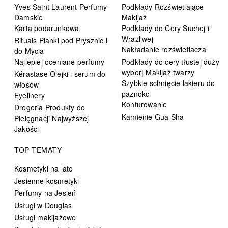
Yves Saint Laurent Perfumy
Podkłady Rozświetlające
Damskie
Makijaż
Karta podarunkowa
Podkłady do Cery Suchej i
Wrażliwej
Rituals Pianki pod Prysznic i
Nakładanie rozświetlacza
do Mycia
Najlepiej oceniane perfumy
Podkłady do cery tłustej duży
wybór| Makijaż twarzy
Kérastase Olejki i serum do
Szybkie schnięcie lakieru do
włosów
paznokci
Eyelinery
Konturowanie
Drogeria Produkty do
Kamienie Gua Sha
Pielęgnacji Najwyższej
Jakości
TOP TEMATY
Kosmetyki na lato
Jesienne kosmetyki
Perfumy na Jesień
Usługi w Douglas
Usługi makijażowe