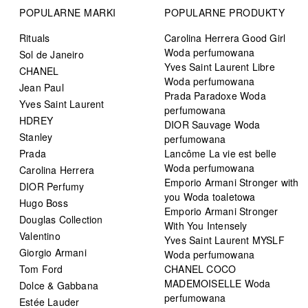
POPULARNE MARKI
POPULARNE PRODUKTY
Rituals
Carolina Herrera Good Girl
Woda perfumowana
Sol de Janeiro
Yves Saint Laurent Libre
CHANEL
Woda perfumowana
Jean Paul
Prada Paradoxe Woda
Yves Saint Laurent
perfumowana
HDREY
DIOR Sauvage Woda
Stanley
perfumowana
Prada
Lancôme La vie est belle
Woda perfumowana
Carolina Herrera
Emporio Armani Stronger with
DIOR Perfumy
you Woda toaletowa
Hugo Boss
Emporio Armani Stronger
Douglas Collection
With You Intensely
Valentino
Yves Saint Laurent MYSLF
Giorgio Armani
Woda perfumowana
Tom Ford
CHANEL COCO
MADEMOISELLE Woda
Dolce & Gabbana
perfumowana
Estée Lauder