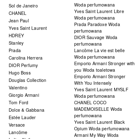
Woda perfumowana
Sol de Janeiro
Yves Saint Laurent Libre
CHANEL
Woda perfumowana
Jean Paul
Prada Paradoxe Woda
Yves Saint Laurent
perfumowana
HDREY
DIOR Sauvage Woda
Stanley
perfumowana
Prada
Lancôme La vie est belle
Woda perfumowana
Carolina Herrera
Emporio Armani Stronger with
DIOR Perfumy
you Woda toaletowa
Hugo Boss
Emporio Armani Stronger
Douglas Collection
With You Intensely
Valentino
Yves Saint Laurent MYSLF
Giorgio Armani
Woda perfumowana
Tom Ford
CHANEL COCO
MADEMOISELLE Woda
Dolce & Gabbana
perfumowana
Estée Lauder
Yves Saint Laurent Black
Versace
Opium Woda perfumowana
Lancôme
Armani My Way Woda