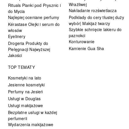
Wrażliwej
Rituals Pianki pod Prysznic i
Nakładanie rozświetlacza
do Mycia
Najlepiej oceniane perfumy
Podkłady do cery tłustej duży
wybór| Makijaż twarzy
Kérastase Olejki i serum do
Szybkie schnięcie lakieru do
włosów
paznokci
Eyelinery
Konturowanie
Drogeria Produkty do
Kamienie Gua Sha
Pielęgnacji Najwyższej
Jakości
TOP TEMATY
Kosmetyki na lato
Jesienne kosmetyki
Perfumy na Jesień
Usługi w Douglas
Usługi makijażowe
Bezpłatne usługi w każdej
perfumerii
Wydarzenia makijażowe