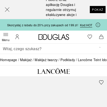
[navigation.slideout.screenreader]
aplikację Douglas i
regularnie otrzymuj
POKAŻ
ekskluzywne akcje i
rabaty
Skorzystaj z rabatu do 20% przy zakupach od 199 zł!
Kod:
HOT
Strona główna Douglas
Do listy ży
Otwórz menu
Moje konto
Do 
Menu
Wracać
Wykonaj wyszukiwanie
Homepage
Makijaż
Makijaż twarzy
Podkłady
Lancôme Teint Ido