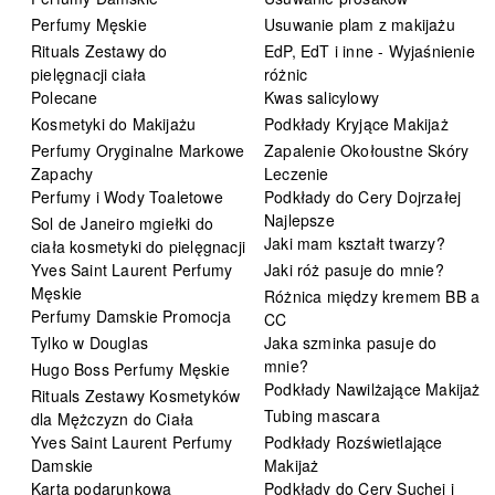
Perfumy Męskie
Usuwanie plam z makijażu
Rituals Zestawy do
EdP, EdT i inne - Wyjaśnienie
pielęgnacji ciała
różnic
Polecane
Kwas salicylowy
Kosmetyki do Makijażu
Podkłady Kryjące Makijaż
Perfumy Oryginalne Markowe
Zapalenie Okołoustne Skóry
Zapachy
Leczenie
Perfumy i Wody Toaletowe
Podkłady do Cery Dojrzałej
Najlepsze
Sol de Janeiro mgiełki do
Jaki mam kształt twarzy?
ciała kosmetyki do pielęgnacji
Yves Saint Laurent Perfumy
Jaki róż pasuje do mnie?
Męskie
Różnica między kremem BB a
Perfumy Damskie Promocja
CC
Tylko w Douglas
Jaka szminka pasuje do
mnie?
Hugo Boss Perfumy Męskie
Podkłady Nawilżające Makijaż
Rituals Zestawy Kosmetyków
Tubing mascara
dla Mężczyzn do Ciała
Yves Saint Laurent Perfumy
Podkłady Rozświetlające
Damskie
Makijaż
Karta podarunkowa
Podkłady do Cery Suchej i