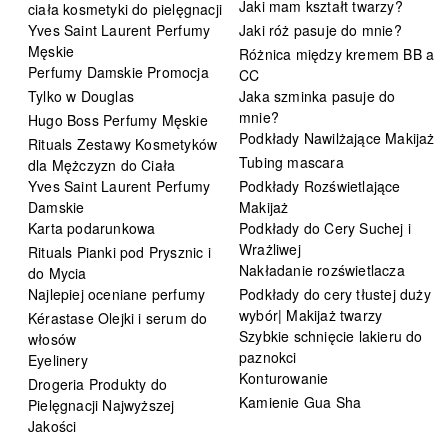
Jaki mam kształt twarzy?
ciała kosmetyki do pielęgnacji
Yves Saint Laurent Perfumy
Jaki róż pasuje do mnie?
Męskie
Różnica między kremem BB a
Perfumy Damskie Promocja
CC
Tylko w Douglas
Jaka szminka pasuje do
mnie?
Hugo Boss Perfumy Męskie
Podkłady Nawilżające Makijaż
Rituals Zestawy Kosmetyków
Tubing mascara
dla Mężczyzn do Ciała
Yves Saint Laurent Perfumy
Podkłady Rozświetlające
Damskie
Makijaż
Karta podarunkowa
Podkłady do Cery Suchej i
Wrażliwej
Rituals Pianki pod Prysznic i
Nakładanie rozświetlacza
do Mycia
Najlepiej oceniane perfumy
Podkłady do cery tłustej duży
wybór| Makijaż twarzy
Kérastase Olejki i serum do
Szybkie schnięcie lakieru do
włosów
paznokci
Eyelinery
Konturowanie
Drogeria Produkty do
Kamienie Gua Sha
Pielęgnacji Najwyższej
Jakości