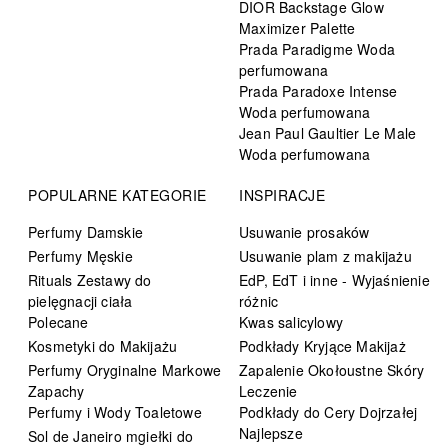
DIOR Backstage Glow
Maximizer Palette
Prada Paradigme Woda
perfumowana
Prada Paradoxe Intense
Woda perfumowana
Jean Paul Gaultier Le Male
Woda perfumowana
POPULARNE KATEGORIE
INSPIRACJE
Perfumy Damskie
Usuwanie prosaków
Perfumy Męskie
Usuwanie plam z makijażu
Rituals Zestawy do
EdP, EdT i inne - Wyjaśnienie
pielęgnacji ciała
różnic
Polecane
Kwas salicylowy
Kosmetyki do Makijażu
Podkłady Kryjące Makijaż
Perfumy Oryginalne Markowe
Zapalenie Okołoustne Skóry
Zapachy
Leczenie
Perfumy i Wody Toaletowe
Podkłady do Cery Dojrzałej
Najlepsze
Sol de Janeiro mgiełki do