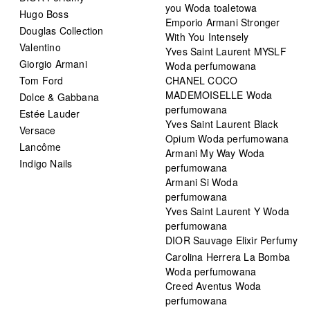
you Woda toaletowa
Hugo Boss
Emporio Armani Stronger
Douglas Collection
With You Intensely
Valentino
Yves Saint Laurent MYSLF
Giorgio Armani
Woda perfumowana
Tom Ford
CHANEL COCO
MADEMOISELLE Woda
Dolce & Gabbana
perfumowana
Estée Lauder
Yves Saint Laurent Black
Versace
Opium Woda perfumowana
Lancôme
Armani My Way Woda
Indigo Nails
perfumowana
Armani Si Woda
perfumowana
Yves Saint Laurent Y Woda
perfumowana
DIOR Sauvage Elixir Perfumy
Carolina Herrera La Bomba
Woda perfumowana
Creed Aventus Woda
perfumowana