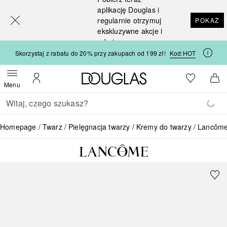
[navigation.slideout.screenreader]
aplikację Douglas i
regularnie otrzymuj
POKAŻ
ekskluzywne akcje i
rabaty
Skorzystaj z rabatu do 20% przy zakupach od 199 zł!
Kod:
HOT
Strona główna Douglas
Do listy ży
Otwórz menu
Moje konto
Do 
Menu
Wracać
Wykonaj wyszukiwanie
Homepage
Twarz
Pielęgnacja twarzy
Kremy do twarzy
Lancôme