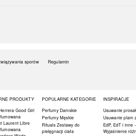
związywania sporów
Regulamin
RNE PRODUKTY
POPULARNE KATEGORIE
INSPIRACJE
Herrera Good Girl
Perfumy Damskie
Usuwanie prosa
rfumowana
Perfumy Męskie
Usuwanie plam z
t Laurent Libre
Rituals Zestawy do
EdP, EdT i inne -
rfumowana
pielęgnacji ciała
Wyjaśnienie różn
radoxe Woda