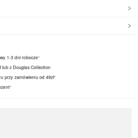
wy 1-3 dni robocze¹
lub z Douglas Collection
ru przy zamówieniu od 49zł¹
ezent¹