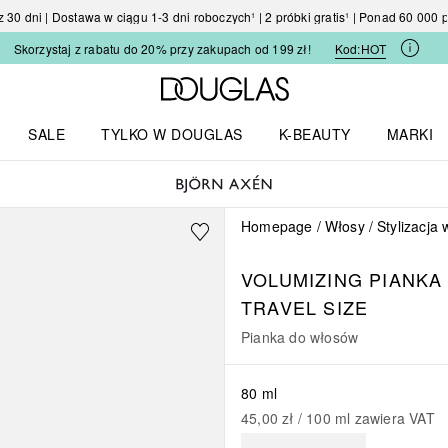
30 dni | Dostawa w ciągu 1-3 dni roboczych¹ | 2 próbki gratis¹ | Ponad 60 000
Skorzystaj z rabatu do 20% przy zakupach od 199 zł!
Kod:
HOT
Strona główna Douglas
SALE
TYLKO W DOUGLAS
K-BEAUTY
MARKI
I I TRENDY
Otwórz menu TYLKO W DOUGLAS
Otwórz menu K-BEAUTY
Otwórz 
Homepage
Włosy
Stylizacja
VOLUMIZING PIANK
TRAVEL SIZE
Pianka do włosów
80 ml
45,00 zł
 / 
100
ml
zawiera VAT