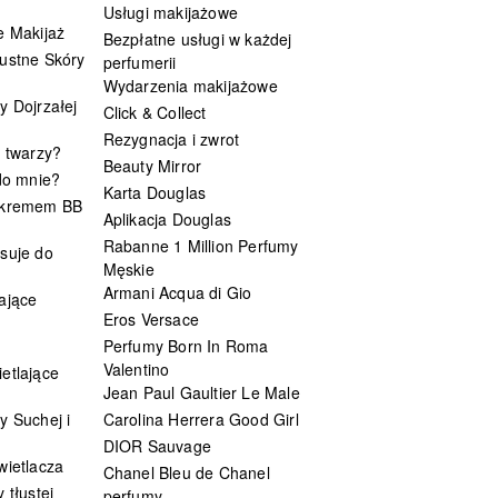
Usługi makijażowe
e Makijaż
Bezpłatne usługi w każdej
ustne Skóry
perfumerii
Wydarzenia makijażowe
y Dojrzałej
Click & Collect
Rezygnacja i zwrot
t twarzy?
Beauty Mirror
 do mnie?
Karta Douglas
 kremem BB
Aplikacja Douglas
Rabanne 1 Million Perfumy
suje do
Męskie
Armani Acqua di Gio
ające
Eros Versace
Perfumy Born In Roma
Valentino
etlające
Jean Paul Gaultier Le Male
y Suchej i
Carolina Herrera Good Girl
DIOR Sauvage
wietlacza
Chanel Bleu de Chanel
 tłustej
perfumy