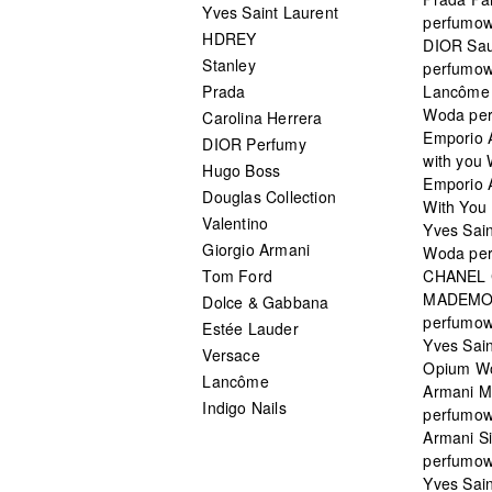
Yves Saint Laurent
perfumo
HDREY
DIOR Sa
Stanley
perfumo
Prada
Lancôme L
Woda pe
Carolina Herrera
Emporio 
DIOR Perfumy
with you
Hugo Boss
Emporio 
Douglas Collection
With You 
Valentino
Yves Sai
Giorgio Armani
Woda pe
Tom Ford
CHANEL
MADEMO
Dolce & Gabbana
perfumo
Estée Lauder
Yves Sain
Versace
Opium W
Lancôme
Armani 
Indigo Nails
perfumo
Armani S
perfumo
Yves Sai