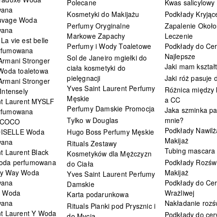
Polecane
Kwas salicylowy
wana
Kosmetyki do Makijażu
Podkłady Kryjąc
uvage Woda
Perfumy Oryginalne
Zapalenie Około
wana
Markowe Zapachy
Leczenie
a vie est belle
Perfumy i Wody Toaletowe
Podkłady do Cer
rfumowana
Najlepsze
Sol de Janeiro mgiełki do
Armani Stronger
Jaki mam kształ
ciała kosmetyki do
 Woda toaletowa
pielęgnacji
Jaki róż pasuje
Armani Stronger
Yves Saint Laurent Perfumy
Różnica między
Intensely
Męskie
a CC
nt Laurent MYSLF
Perfumy Damskie Promocja
Jaka szminka pa
rfumowana
Tylko w Douglas
mnie?
 COCO
Podkłady Nawilż
ISELLE Woda
Hugo Boss Perfumy Męskie
Makijaż
wana
Rituals Zestawy
Tubing mascara
t Laurent Black
Kosmetyków dla Mężczyzn
oda perfumowana
Podkłady Rozświ
do Ciała
My Way Woda
Makijaż
Yves Saint Laurent Perfumy
wana
Podkłady do Cer
Damskie
i Woda
Wrażliwej
Karta podarunkowa
wana
Nakładanie rozś
Rituals Pianki pod Prysznic i
nt Laurent Y Woda
Podkłady do cery
do Mycia