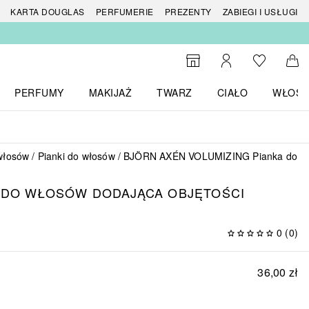
 produktów
KARTA DOUGLAS
PERFUMERIE
PREZENTY
ZABIEGI I USŁUGI
Do listy ży
Do wyszukiwarki
Moje konto
Do 
PERFUMY
MAKIJAŻ
TWARZ
CIAŁO
WŁOSY
menu MARKI
Otwórz menu Perfumy
Otwórz menu Makijaż
Otwórz menu Twarz
Otwórz menu Ciało
Otwórz
 włosów
Pianki do włosów
BJÖRN AXÉN VOLUMIZING Pianka do włos
A DO WŁOSÓW DODAJĄCA OBJĘTOŚCI
0
(
0
)
36,00 zł