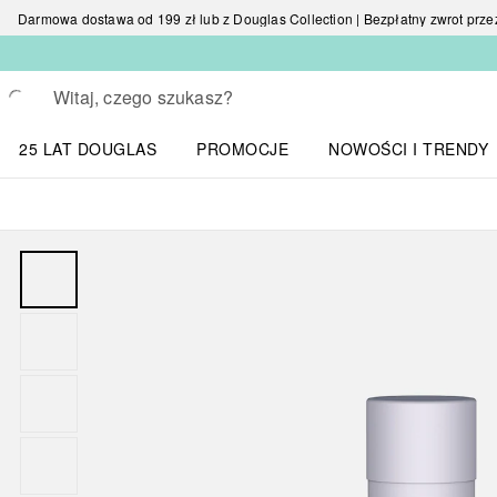
Darmowa dostawa od 199 zł lub z Douglas Collection | Bezpłatny zwrot przez 
Wracać
Wykonaj wyszukiwanie
25 LAT DOUGLAS
PROMOCJE
NOWOŚCI I TRENDY
Otwórz menu NOWOŚC