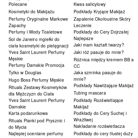
Polecane
Kwas salicylowy
Kosmetyki do Makijażu
Podkłady Kryjące Makijaż
Perfumy Oryginalne Markowe
Zapalenie Okołoustne Skóry
Zapachy
Leczenie
Perfumy i Wody Toaletowe
Podkłady do Cery Dojrzałej
Najlepsze
Sol de Janeiro mgiełki do
Jaki mam kształt twarzy?
ciała kosmetyki do pielęgnacji
Yves Saint Laurent Perfumy
Jaki róż pasuje do mnie?
Męskie
Różnica między kremem BB a
Perfumy Damskie Promocja
CC
Tylko w Douglas
Jaka szminka pasuje do
mnie?
Hugo Boss Perfumy Męskie
Podkłady Nawilżające Makijaż
Rituals Zestawy Kosmetyków
Tubing mascara
dla Mężczyzn do Ciała
Yves Saint Laurent Perfumy
Podkłady Rozświetlające
Damskie
Makijaż
Karta podarunkowa
Podkłady do Cery Suchej i
Wrażliwej
Rituals Pianki pod Prysznic i
Nakładanie rozświetlacza
do Mycia
Najlepiej oceniane perfumy
Podkłady do cery tłustej duży