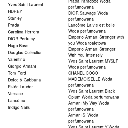
Prada Paradoxe Woda
Yves Saint Laurent
perfumowana
HDREY
DIOR Sauvage Woda
Stanley
perfumowana
Prada
Lancôme La vie est belle
Woda perfumowana
Carolina Herrera
Emporio Armani Stronger with
DIOR Perfumy
you Woda toaletowa
Hugo Boss
Emporio Armani Stronger
Douglas Collection
With You Intensely
Valentino
Yves Saint Laurent MYSLF
Giorgio Armani
Woda perfumowana
Tom Ford
CHANEL COCO
MADEMOISELLE Woda
Dolce & Gabbana
perfumowana
Estée Lauder
Yves Saint Laurent Black
Versace
Opium Woda perfumowana
Lancôme
Armani My Way Woda
Indigo Nails
perfumowana
Armani Si Woda
perfumowana
Yves Saint Laurent Y Woda