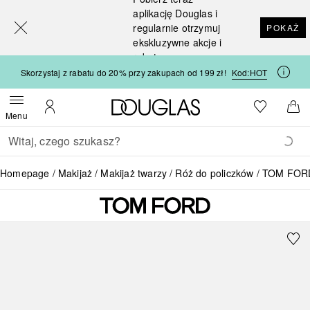
[navigation.slideout.screenreader]
aplikację Douglas i
regularnie otrzymuj
POKAŻ
ekskluzywne akcje i
rabaty
Skorzystaj z rabatu do 20% przy zakupach od 199 zł!
Kod:
HOT
Strona główna Douglas
Do listy ży
Otwórz menu
Moje konto
Do 
Menu
Wracać
Wykonaj wyszukiwanie
Homepage
Makijaż
Makijaż twarzy
Róż do policzków
TOM FORD 