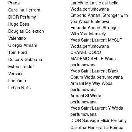
Prada
Lancôme La vie est belle
Woda perfumowana
Carolina Herrera
Emporio Armani Stronger with
DIOR Perfumy
you Woda toaletowa
Hugo Boss
Emporio Armani Stronger
Douglas Collection
With You Intensely
Valentino
Yves Saint Laurent MYSLF
Giorgio Armani
Woda perfumowana
Tom Ford
CHANEL COCO
MADEMOISELLE Woda
Dolce & Gabbana
perfumowana
Estée Lauder
Yves Saint Laurent Black
Versace
Opium Woda perfumowana
Lancôme
Armani My Way Woda
Indigo Nails
perfumowana
Armani Si Woda
perfumowana
Yves Saint Laurent Y Woda
perfumowana
DIOR Sauvage Elixir Perfumy
Carolina Herrera La Bomba