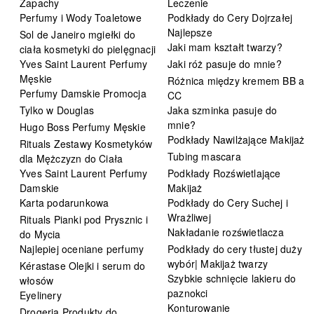
Zapachy
Leczenie
Perfumy i Wody Toaletowe
Podkłady do Cery Dojrzałej
Najlepsze
Sol de Janeiro mgiełki do
Jaki mam kształt twarzy?
ciała kosmetyki do pielęgnacji
Yves Saint Laurent Perfumy
Jaki róż pasuje do mnie?
Męskie
Różnica między kremem BB a
Perfumy Damskie Promocja
CC
Tylko w Douglas
Jaka szminka pasuje do
mnie?
Hugo Boss Perfumy Męskie
Podkłady Nawilżające Makijaż
Rituals Zestawy Kosmetyków
Tubing mascara
dla Mężczyzn do Ciała
Yves Saint Laurent Perfumy
Podkłady Rozświetlające
Damskie
Makijaż
Karta podarunkowa
Podkłady do Cery Suchej i
Wrażliwej
Rituals Pianki pod Prysznic i
Nakładanie rozświetlacza
do Mycia
Najlepiej oceniane perfumy
Podkłady do cery tłustej duży
wybór| Makijaż twarzy
Kérastase Olejki i serum do
Szybkie schnięcie lakieru do
włosów
paznokci
Eyelinery
Konturowanie
Drogeria Produkty do