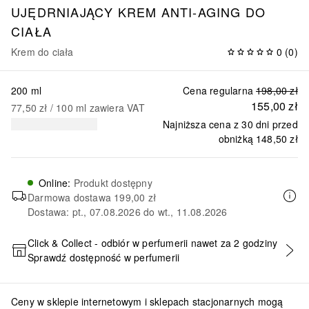
UJĘDRNIAJĄCY KREM ANTI-AGING DO
CIAŁA
Krem do ciała
0
(
0
)
200 ml
Cena regularna
198,00 zł
155,00 zł
77,50 zł
 / 
100
ml
zawiera VAT
Najniższa cena z 30 dni przed
obniżką
148,50 zł
Online
:
Produkt dostępny
Darmowa dostawa
199,00 zł
Dostawa: pt., 07.08.2026 do wt., 11.08.2026
Click & Collect - odbiór w perfumerii nawet za 2 godziny
Sprawdź dostępność w perfumerii
DODAJ DO KOSZYKA
Ceny w sklepie internetowym i sklepach stacjonarnych mogą