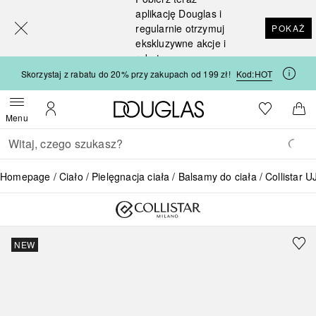
[navigation.slideout.screenreader]
aplikację Douglas i
regularnie otrzymuj
POKAŻ
ekskluzywne akcje i
rabaty
Skorzystaj z rabatu do 20% przy zakupach od 199 zł!
Kod:
HOT
Strona główna Douglas
Do listy ży
Otwórz menu
Moje konto
Do 
Menu
Wracać
Wykonaj wyszukiwanie
Homepage
Ciało
Pielęgnacja ciała
Balsamy do ciała
Collistar
NEW