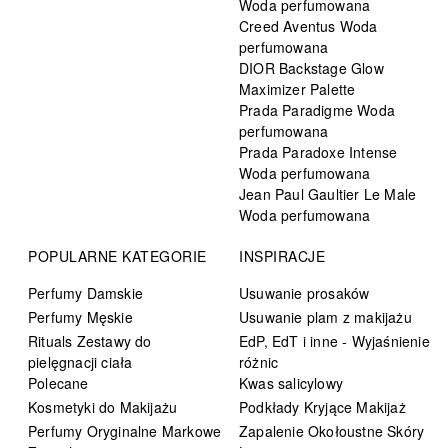
Woda perfumowana
Creed Aventus Woda
perfumowana
DIOR Backstage Glow
Maximizer Palette
Prada Paradigme Woda
perfumowana
Prada Paradoxe Intense
Woda perfumowana
Jean Paul Gaultier Le Male
Woda perfumowana
POPULARNE KATEGORIE
INSPIRACJE
Perfumy Damskie
Usuwanie prosaków
Perfumy Męskie
Usuwanie plam z makijażu
Rituals Zestawy do
EdP, EdT i inne - Wyjaśnienie
pielęgnacji ciała
różnic
Polecane
Kwas salicylowy
Kosmetyki do Makijażu
Podkłady Kryjące Makijaż
Perfumy Oryginalne Markowe
Zapalenie Okołoustne Skóry