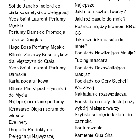
Najlepsze
Sol de Janeiro mgiełki do
Jaki mam kształt twarzy?
ciała kosmetyki do pielęgnacji
Yves Saint Laurent Perfumy
Jaki róż pasuje do mnie?
Męskie
Różnica między kremem BB a
Perfumy Damskie Promocja
CC
Tylko w Douglas
Jaka szminka pasuje do
mnie?
Hugo Boss Perfumy Męskie
Podkłady Nawilżające Makijaż
Rituals Zestawy Kosmetyków
Tubing mascara
dla Mężczyzn do Ciała
Yves Saint Laurent Perfumy
Podkłady Rozświetlające
Damskie
Makijaż
Karta podarunkowa
Podkłady do Cery Suchej i
Wrażliwej
Rituals Pianki pod Prysznic i
Nakładanie rozświetlacza
do Mycia
Najlepiej oceniane perfumy
Podkłady do cery tłustej duży
wybór| Makijaż twarzy
Kérastase Olejki i serum do
Szybkie schnięcie lakieru do
włosów
paznokci
Eyelinery
Konturowanie
Drogeria Produkty do
Kamienie Gua Sha
Pielęgnacji Najwyższej