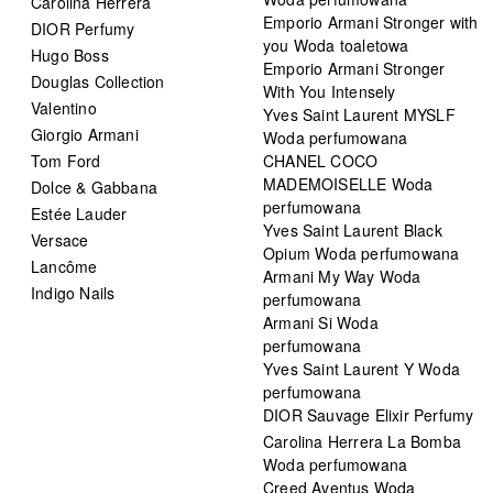
Carolina Herrera
Emporio Armani Stronger with
DIOR Perfumy
you Woda toaletowa
Hugo Boss
Emporio Armani Stronger
Douglas Collection
With You Intensely
Valentino
Yves Saint Laurent MYSLF
Giorgio Armani
Woda perfumowana
Tom Ford
CHANEL COCO
MADEMOISELLE Woda
Dolce & Gabbana
perfumowana
Estée Lauder
Yves Saint Laurent Black
Versace
Opium Woda perfumowana
Lancôme
Armani My Way Woda
Indigo Nails
perfumowana
Armani Si Woda
perfumowana
Yves Saint Laurent Y Woda
perfumowana
DIOR Sauvage Elixir Perfumy
Carolina Herrera La Bomba
Woda perfumowana
Creed Aventus Woda