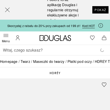
[navigation.slideout.screenreader]
aplikację Douglas i
regularnie otrzymuj
POKAŻ
ekskluzywne akcje i
rabaty
Skorzystaj z rabatu do 20% przy zakupach od 199 zł!
Kod:
HOT
Strona główna Douglas
Do listy ży
Otwórz menu
Moje konto
Do 
Menu
Wracać
Wykonaj wyszukiwanie
Homepage
Twarz
Maseczki do twarzy
Płatki pod oczy
HDREY Th