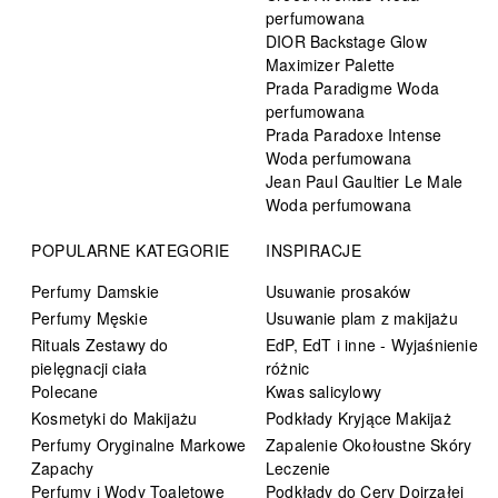
perfumowana
DIOR Backstage Glow
Maximizer Palette
Prada Paradigme Woda
perfumowana
Prada Paradoxe Intense
Woda perfumowana
Jean Paul Gaultier Le Male
Woda perfumowana
POPULARNE KATEGORIE
INSPIRACJE
Perfumy Damskie
Usuwanie prosaków
Perfumy Męskie
Usuwanie plam z makijażu
Rituals Zestawy do
EdP, EdT i inne - Wyjaśnienie
pielęgnacji ciała
różnic
Polecane
Kwas salicylowy
Kosmetyki do Makijażu
Podkłady Kryjące Makijaż
Perfumy Oryginalne Markowe
Zapalenie Okołoustne Skóry
Zapachy
Leczenie
Perfumy i Wody Toaletowe
Podkłady do Cery Dojrzałej