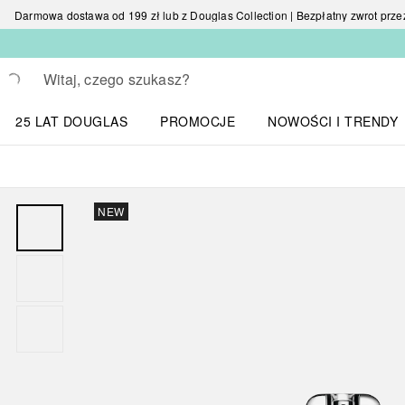
Darmowa dostawa od 199 zł lub z Douglas Collection | Bezpłatny zwrot przez 
Wracać
Wykonaj wyszukiwanie
25 LAT DOUGLAS
PROMOCJE
NOWOŚCI I TRENDY
Otwórz menu NOWOŚC
NEW