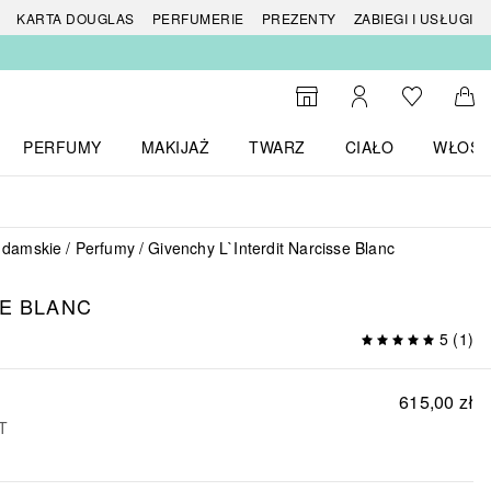
 produktów
KARTA DOUGLAS
PERFUMERIE
PREZENTY
ZABIEGI I USŁUGI
Do listy ży
Do wyszukiwarki
Moje konto
Do 
PERFUMY
MAKIJAŻ
TWARZ
CIAŁO
WŁOSY
menu MARKI
Otwórz menu Perfumy
Otwórz menu Makijaż
Otwórz menu Twarz
Otwórz menu Ciało
Otwórz
 damskie
Perfumy
Givenchy L`Interdit Narcisse Blanc
E BLANC
5
(
1
)
615,00 zł
AT