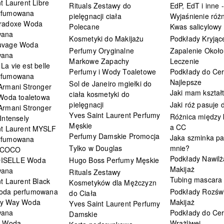
t Laurent Libre
Rituals Zestawy do
EdP, EdT i inne -
rfumowana
pielęgnacji ciała
Wyjaśnienie różn
radoxe Woda
Polecane
Kwas salicylowy
wana
Kosmetyki do Makijażu
Podkłady Kryjąc
uvage Woda
Perfumy Oryginalne
Zapalenie Około
wana
Markowe Zapachy
Leczenie
a vie est belle
Perfumy i Wody Toaletowe
Podkłady do Cer
rfumowana
Najlepsze
Sol de Janeiro mgiełki do
Armani Stronger
Jaki mam kształ
ciała kosmetyki do
 Woda toaletowa
pielęgnacji
Jaki róż pasuje
Armani Stronger
Yves Saint Laurent Perfumy
Różnica między
Intensely
Męskie
a CC
nt Laurent MYSLF
Perfumy Damskie Promocja
Jaka szminka pa
rfumowana
Tylko w Douglas
mnie?
 COCO
Podkłady Nawilż
ISELLE Woda
Hugo Boss Perfumy Męskie
Makijaż
wana
Rituals Zestawy
Tubing mascara
t Laurent Black
Kosmetyków dla Mężczyzn
oda perfumowana
Podkłady Rozświ
do Ciała
My Way Woda
Makijaż
Yves Saint Laurent Perfumy
wana
Podkłady do Cer
Damskie
i Woda
Wrażliwej