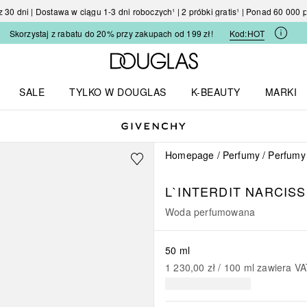
30 dni | Dostawa w ciągu 1-3 dni roboczych¹ | 2 próbki gratis¹ | Ponad 60 000
Skorzystaj z rabatu do 20% przy zakupach od 199 zł!
Kod:
HOT
Strona główna Douglas
SALE
TYLKO W DOUGLAS
K-BEAUTY
MARKI
I I TRENDY
Otwórz menu TYLKO W DOUGLAS
Otwórz menu K-BEAUTY
Otwórz 
Homepage
Perfumy
Perfumy
L`INTERDIT
NARCISS
Woda perfumowana
50 ml
1 230,00 zł
 / 
100
ml
zawiera V