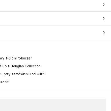
wy 1-3 dni robocze¹
lub z Douglas Collection
ru przy zamówieniu od 49zł¹
ezent¹