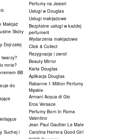
Perfumy na Jesień
ic
Usługi w Douglas
Usługi makijażowe
e Makijaż
Bezpłatne usługi w każdej
ustne Skóry
perfumerii
Wydarzenia makijażowe
y Dojrzałej
Click & Collect
Rezygnacja i zwrot
t twarzy?
Beauty Mirror
 do mnie?
Karta Douglas
 kremem BB
Aplikacja Douglas
Rabanne 1 Million Perfumy
suje do
Męskie
Armani Acqua di Gio
ające
Eros Versace
Perfumy Born In Roma
Valentino
etlające
Jean Paul Gaultier Le Male
y Suchej i
Carolina Herrera Good Girl