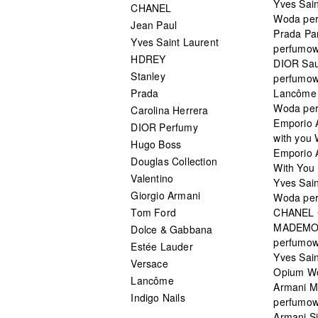
Yves Sain
CHANEL
Woda pe
Jean Paul
Prada Pa
Yves Saint Laurent
perfumo
HDREY
DIOR Sa
Stanley
perfumo
Prada
Lancôme L
Woda pe
Carolina Herrera
Emporio 
DIOR Perfumy
with you
Hugo Boss
Emporio 
Douglas Collection
With You 
Valentino
Yves Sai
Giorgio Armani
Woda pe
Tom Ford
CHANEL
MADEMO
Dolce & Gabbana
perfumo
Estée Lauder
Yves Sain
Versace
Opium W
Lancôme
Armani 
Indigo Nails
perfumo
Armani S