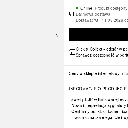
Online
:
Produkt dostępny
Darmowa dostawa
Dostawa: wt., 11.08.2026 d
Click & Collect - odbiór w p
Sprawdź dostępność w perf
Ceny w sklepie internetowym i 
INFORMACJE O PRODUKCIE
świeży EdP w limitowanej edyc
Nowa interpretacja sygnatury L
Centralny punkt: chłodne niu
Flacon oznacza elegancję i w