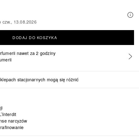
o czw., 13.08.2026
DODAJ DO KOSZYKA
erfumerii nawet za 2 godziny
umerii
sklepach stacjonarnych mogą się różnić
ji
’Interdit
anse narcyzów
yrafinowanie