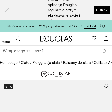
[navigation.slideout.screenreader]
aplikację Douglas i
regularnie otrzymuj
POKAŻ
ekskluzywne akcje i
rabaty
Skorzystaj z rabatu do 20% przy zakupach od 199 zł!
Kod:
HOT
Strona główna Douglas
Do listy ży
Otwórz menu
Moje konto
Do 
Menu
Wracać
Wykonaj wyszukiwanie
Homepage
Ciało
Pielęgnacja ciała
Balsamy do ciała
Collista
NEW