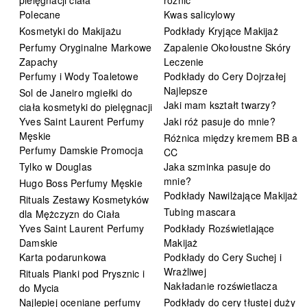
Polecane
Kwas salicylowy
Kosmetyki do Makijażu
Podkłady Kryjące Makijaż
Perfumy Oryginalne Markowe
Zapalenie Okołoustne Skóry
Zapachy
Leczenie
Perfumy i Wody Toaletowe
Podkłady do Cery Dojrzałej
Najlepsze
Sol de Janeiro mgiełki do
Jaki mam kształt twarzy?
ciała kosmetyki do pielęgnacji
Yves Saint Laurent Perfumy
Jaki róż pasuje do mnie?
Męskie
Różnica między kremem BB a
Perfumy Damskie Promocja
CC
Tylko w Douglas
Jaka szminka pasuje do
mnie?
Hugo Boss Perfumy Męskie
Podkłady Nawilżające Makijaż
Rituals Zestawy Kosmetyków
Tubing mascara
dla Mężczyzn do Ciała
Yves Saint Laurent Perfumy
Podkłady Rozświetlające
Damskie
Makijaż
Karta podarunkowa
Podkłady do Cery Suchej i
Wrażliwej
Rituals Pianki pod Prysznic i
Nakładanie rozświetlacza
do Mycia
Najlepiej oceniane perfumy
Podkłady do cery tłustej duży