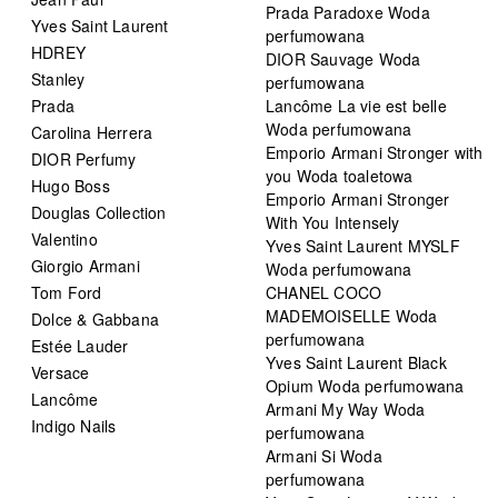
Prada Paradoxe Woda
Yves Saint Laurent
perfumowana
HDREY
DIOR Sauvage Woda
Stanley
perfumowana
Prada
Lancôme La vie est belle
Woda perfumowana
Carolina Herrera
Emporio Armani Stronger with
DIOR Perfumy
you Woda toaletowa
Hugo Boss
Emporio Armani Stronger
Douglas Collection
With You Intensely
Valentino
Yves Saint Laurent MYSLF
Giorgio Armani
Woda perfumowana
Tom Ford
CHANEL COCO
MADEMOISELLE Woda
Dolce & Gabbana
perfumowana
Estée Lauder
Yves Saint Laurent Black
Versace
Opium Woda perfumowana
Lancôme
Armani My Way Woda
Indigo Nails
perfumowana
Armani Si Woda
perfumowana