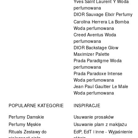
Yves Saint Laurent Y Woda
perfumowana
DIOR Sauvage Elixir Perfumy
Carolina Herrera La Bomba
Woda perfumowana
Creed Aventus Woda
perfumowana
DIOR Backstage Glow
Maximizer Palette
Prada Paradigme Woda
perfumowana
Prada Paradoxe Intense
Woda perfumowana
Jean Paul Gaultier Le Male
Woda perfumowana
POPULARNE KATEGORIE
INSPIRACJE
Perfumy Damskie
Usuwanie prosaków
Perfumy Męskie
Usuwanie plam z makijażu
Rituals Zestawy do
EdP, EdT i inne - Wyjaśnienie
pielęgnacji ciała
różnic