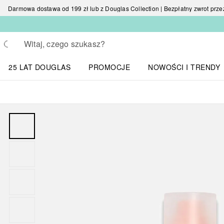
Darmowa dostawa od 199 zł lub z Douglas Collection | Bezpłatny zwrot przez 
Wracać
Wykonaj wyszukiwanie
25 LAT DOUGLAS
PROMOCJE
NOWOŚCI I TRENDY
Otwórz menu NOWOŚC