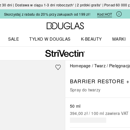
30 dni | Dostawa w ciągu 1-3 dni roboczych¹ | 2 próbki gratis¹ | Ponad 60 000
Skorzystaj z rabatu do 20% przy zakupach od 199 zł!
Kod:
HOT
Strona główna Douglas
SALE
TYLKO W DOUGLAS
K-BEAUTY
MARKI
I I TRENDY
Otwórz menu TYLKO W DOUGLAS
Otwórz menu K-BEAUTY
Otwórz 
Homepage
Twarz
Pielęgnacj
BARRIER RESTORE +
Spray do twarzy
50 ml
394,00 zł
 / 
100
ml
zawiera VAT