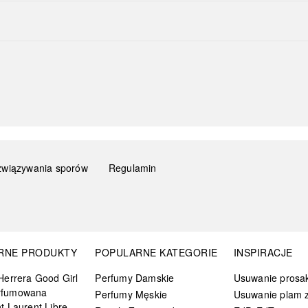
związywania sporów
Regulamin
RNE PRODUKTY
POPULARNE KATEGORIE
INSPIRACJE
Herrera Good Girl
Perfumy Damskie
Usuwanie prosa
rfumowana
Perfumy Męskie
Usuwanie plam z
t Laurent Libre