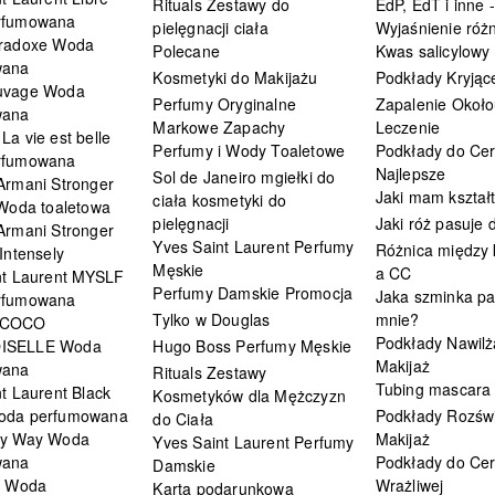
Rituals Zestawy do
EdP, EdT i inne -
rfumowana
pielęgnacji ciała
Wyjaśnienie różn
radoxe Woda
Polecane
Kwas salicylowy
wana
Kosmetyki do Makijażu
Podkłady Kryjąc
uvage Woda
Perfumy Oryginalne
Zapalenie Około
wana
Markowe Zapachy
Leczenie
a vie est belle
Perfumy i Wody Toaletowe
Podkłady do Cer
rfumowana
Najlepsze
Sol de Janeiro mgiełki do
Armani Stronger
Jaki mam kształ
ciała kosmetyki do
 Woda toaletowa
pielęgnacji
Jaki róż pasuje
Armani Stronger
Yves Saint Laurent Perfumy
Różnica między
Intensely
Męskie
a CC
nt Laurent MYSLF
Perfumy Damskie Promocja
Jaka szminka pa
rfumowana
Tylko w Douglas
mnie?
 COCO
Podkłady Nawilż
ISELLE Woda
Hugo Boss Perfumy Męskie
Makijaż
wana
Rituals Zestawy
Tubing mascara
t Laurent Black
Kosmetyków dla Mężczyzn
oda perfumowana
Podkłady Rozświ
do Ciała
My Way Woda
Makijaż
Yves Saint Laurent Perfumy
wana
Podkłady do Cer
Damskie
i Woda
Wrażliwej
Karta podarunkowa