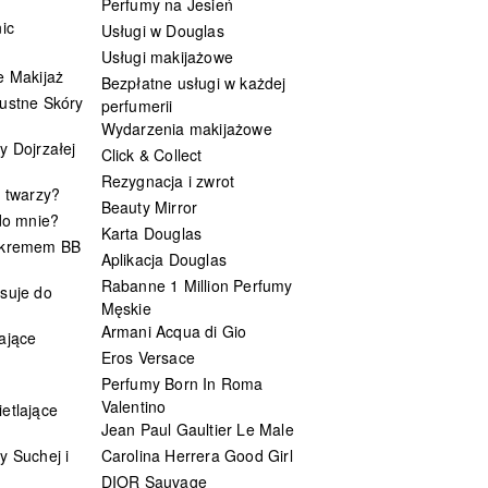
Perfumy na Jesień
ic
Usługi w Douglas
Usługi makijażowe
e Makijaż
Bezpłatne usługi w każdej
ustne Skóry
perfumerii
Wydarzenia makijażowe
y Dojrzałej
Click & Collect
Rezygnacja i zwrot
t twarzy?
Beauty Mirror
 do mnie?
Karta Douglas
 kremem BB
Aplikacja Douglas
Rabanne 1 Million Perfumy
suje do
Męskie
Armani Acqua di Gio
ające
Eros Versace
Perfumy Born In Roma
Valentino
etlające
Jean Paul Gaultier Le Male
y Suchej i
Carolina Herrera Good Girl
DIOR Sauvage