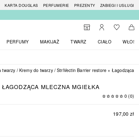
 produktów
KARTA DOUGLAS
PERFUMERIE
PREZENTY
ZABIEGI I USŁUGI
Do listy ży
Do wyszukiwarki
Moje konto
Do 
PERFUMY
MAKIJAŻ
TWARZ
CIAŁO
WŁOSY
menu MARKI
Otwórz menu Perfumy
Otwórz menu Makijaż
Otwórz menu Twarz
Otwórz menu Ciało
Otwórz
a twarzy
Kremy do twarzy
StriVectin Barrier restore + Łagodząca 
ŁAGODZĄCA MLECZNA MGIEŁKA
0
(
0
)
197,00 zł