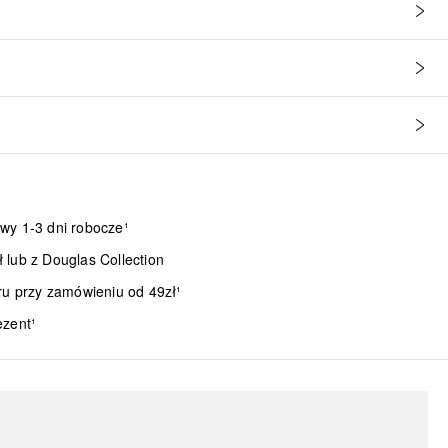
wy 1-3 dni robocze¹
lub z Douglas Collection
ru przy zamówieniu od 49zł¹
ezent¹