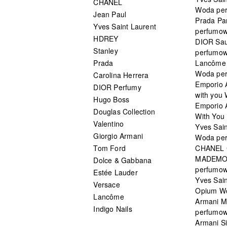
CHANEL
Woda pe
Jean Paul
Prada Pa
Yves Saint Laurent
perfumo
HDREY
DIOR Sa
Stanley
perfumo
Prada
Lancôme L
Woda pe
Carolina Herrera
Emporio 
DIOR Perfumy
with you
Hugo Boss
Emporio 
Douglas Collection
With You 
Valentino
Yves Sai
Giorgio Armani
Woda pe
Tom Ford
CHANEL
MADEMO
Dolce & Gabbana
perfumo
Estée Lauder
Yves Sain
Versace
Opium W
Lancôme
Armani 
Indigo Nails
perfumo
Armani S