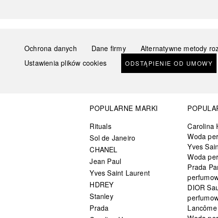
Ochrona danych
Dane firmy
Alternatywne metody ro
Ustawienia plików cookies
ODSTĄPIENIE OD UMOWY
POPULARNE MARKI
POPULA
Rituals
Carolina 
Woda pe
Sol de Janeiro
Yves Sain
CHANEL
Woda pe
Jean Paul
Prada Pa
Yves Saint Laurent
perfumo
HDREY
DIOR Sa
Stanley
perfumo
Prada
Lancôme L
Woda pe