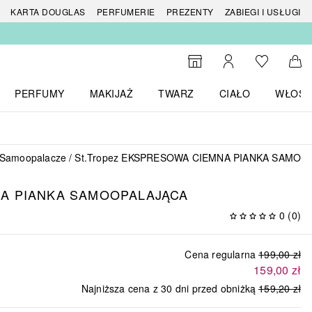
 produktów
KARTA DOUGLAS
PERFUMERIE
PREZENTY
ZABIEGI I USŁUGI
Do listy ży
Do wyszukiwarki
Moje konto
Do 
PERFUMY
MAKIJAŻ
TWARZ
CIAŁO
WŁOSY
menu MARKI
Otwórz menu Perfumy
Otwórz menu Makijaż
Otwórz menu Twarz
Otwórz menu Ciało
Otwórz
Samoopalacze
St.Tropez EKSPRESOWA CIEMNA PIANKA SAMOO
A PIANKA SAMOOPALAJĄCA
0
(
0
)
Cena regularna
199,00 zł
159,00 zł
Najniższa cena z 30 dni przed obniżką
159,20 zł