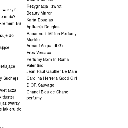
Rezygnacja i zwrot
t twarzy?
Beauty Mirror
 do mnie?
Karta Douglas
 kremem BB
Aplikacja Douglas
Rabanne 1 Million Perfumy
suje do
Męskie
Armani Acqua di Gio
ające
Eros Versace
Perfumy Born In Roma
Valentino
etlające
Jean Paul Gaultier Le Male
y Suchej i
Carolina Herrera Good Girl
DIOR Sauvage
wietlacza
Chanel Bleu de Chanel
 tłustej
perfumy
ijaż twarzy
e lakieru do
ha