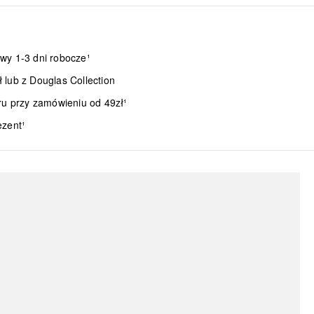
wy 1-3 dni robocze¹
lub z Douglas Collection
ru przy zamówieniu od 49zł¹
ezent¹