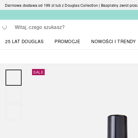
Darmowa dostawa od 199 zł lub z Douglas Collection | Bezpłatny zwrot przez 
Wracać
Wykonaj wyszukiwanie
25 LAT DOUGLAS
PROMOCJE
NOWOŚCI I TRENDY
Otwórz menu NOWOŚC
SALE