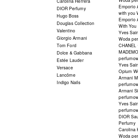
Carolina Herrera
Emporio 
DIOR Perfumy
with you
Hugo Boss
Emporio 
Douglas Collection
With You 
Valentino
Yves Sai
Giorgio Armani
Woda pe
Tom Ford
CHANEL
MADEMO
Dolce & Gabbana
perfumo
Estée Lauder
Yves Sain
Versace
Opium W
Lancôme
Armani 
Indigo Nails
perfumo
Armani S
perfumo
Yves Sai
perfumo
DIOR Sau
Perfumy
Carolina
Woda pe