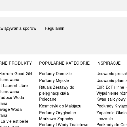
związywania sporów
Regulamin
RNE PRODUKTY
POPULARNE KATEGORIE
INSPIRACJE
Herrera Good Girl
Perfumy Damskie
Usuwanie prosa
rfumowana
Perfumy Męskie
Usuwanie plam z
t Laurent Libre
Rituals Zestawy do
EdP, EdT i inne -
rfumowana
pielęgnacji ciała
Wyjaśnienie różn
radoxe Woda
Polecane
Kwas salicylowy
wana
Kosmetyki do Makijażu
Podkłady Kryjąc
uvage Woda
Perfumy Oryginalne
Zapalenie Około
wana
Markowe Zapachy
Leczenie
a vie est belle
Perfumy i Wody Toaletowe
Podkłady do Cer
rfumowana