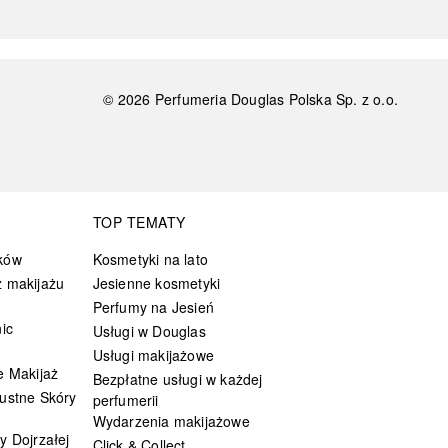
©
2026
Perfumeria Douglas Polska Sp. z o.o.
TOP TEMATY
ków
Kosmetyki na lato
 makijażu
Jesienne kosmetyki
Perfumy na Jesień
ic
Usługi w Douglas
Usługi makijażowe
e Makijaż
Bezpłatne usługi w każdej
ustne Skóry
perfumerii
Wydarzenia makijażowe
y Dojrzałej
Click & Collect