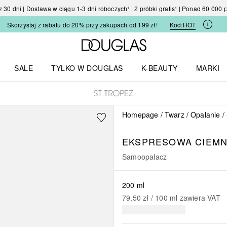
30 dni | Dostawa w ciągu 1-3 dni roboczych¹ | 2 próbki gratis¹ | Ponad 60 000
Skorzystaj z rabatu do 20% przy zakupach od 199 zł!
Kod:
HOT
Strona główna Douglas
SALE
TYLKO W DOUGLAS
K-BEAUTY
MARKI
I I TRENDY
Otwórz menu TYLKO W DOUGLAS
Otwórz menu K-BEAUTY
Otwórz 
Homepage
Twarz
Opalanie
EKSPRESOWA CIEMN
Samoopalacz
200 ml
79,50 zł
 / 
100
ml
zawiera VAT