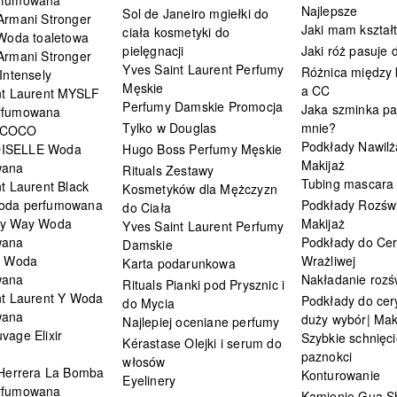
Najlepsze
Sol de Janeiro mgiełki do
Armani Stronger
Jaki mam kształ
ciała kosmetyki do
 Woda toaletowa
pielęgnacji
Jaki róż pasuje
Armani Stronger
Yves Saint Laurent Perfumy
Różnica między
Intensely
Męskie
a CC
nt Laurent MYSLF
Perfumy Damskie Promocja
Jaka szminka pa
rfumowana
Tylko w Douglas
mnie?
 COCO
Podkłady Nawilż
ISELLE Woda
Hugo Boss Perfumy Męskie
Makijaż
wana
Rituals Zestawy
Tubing mascara
t Laurent Black
Kosmetyków dla Mężczyzn
oda perfumowana
Podkłady Rozświ
do Ciała
My Way Woda
Makijaż
Yves Saint Laurent Perfumy
wana
Podkłady do Cer
Damskie
i Woda
Wrażliwej
Karta podarunkowa
wana
Nakładanie rozś
Rituals Pianki pod Prysznic i
nt Laurent Y Woda
Podkłady do cery
do Mycia
wana
duży wybór| Mak
Najlepiej oceniane perfumy
vage Elixir
Szybkie schnięci
Kérastase Olejki i serum do
paznokci
włosów
 Herrera La Bomba
Konturowanie
Eyelinery
rfumowana
Kamienie Gua S