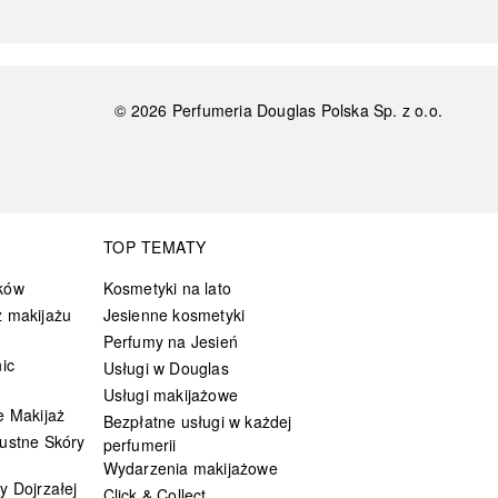
©
2026
Perfumeria Douglas Polska Sp. z o.o.
TOP TEMATY
ków
Kosmetyki na lato
 makijażu
Jesienne kosmetyki
Perfumy na Jesień
ic
Usługi w Douglas
Usługi makijażowe
e Makijaż
Bezpłatne usługi w każdej
ustne Skóry
perfumerii
Wydarzenia makijażowe
y Dojrzałej
Click & Collect