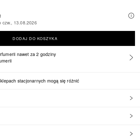
ł
o czw., 13.08.2026
DODAJ DO KOSZYKA
erfumerii nawet za 2 godziny
umerii
sklepach stacjonarnych mogą się różnić