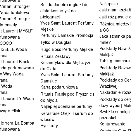
Najlepsze
Sol de Janeiro mgiełki do
Armani Stronger
Jaki mam kształ
ciała kosmetyki do
 Woda toaletowa
pielęgnacji
Jaki róż pasuje
Armani Stronger
Yves Saint Laurent Perfumy
Różnica między
Intensely
Męskie
a CC
nt Laurent MYSLF
Perfumy Damskie Promocja
Jaka szminka pa
rfumowana
Tylko w Douglas
mnie?
 COCO
Podkłady Nawilż
ISELLE Woda
Hugo Boss Perfumy Męskie
Makijaż
wana
Rituals Zestawy
Tubing mascara
t Laurent Black
Kosmetyków dla Mężczyzn
oda perfumowana
Podkłady Rozświ
do Ciała
My Way Woda
Makijaż
Yves Saint Laurent Perfumy
wana
Podkłady do Cer
Damskie
i Woda
Wrażliwej
Karta podarunkowa
wana
Nakładanie rozś
Rituals Pianki pod Prysznic i
nt Laurent Y Woda
Podkłady do cery
do Mycia
wana
duży wybór| Mak
Najlepiej oceniane perfumy
vage Elixir
Szybkie schnięci
Kérastase Olejki i serum do
paznokci
włosów
 Herrera La Bomba
Konturowanie
Eyelinery
rfumowana
Kamienie Gua S