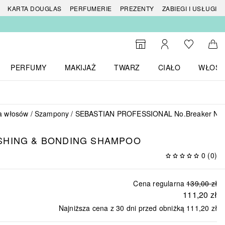
 produktów
KARTA DOUGLAS
PERFUMERIE
PREZENTY
ZABIEGI I USŁUGI
Do listy ży
Do wyszukiwarki
Moje konto
Do 
PERFUMY
MAKIJAŻ
TWARZ
CIAŁO
WŁOSY
menu MARKI
Otwórz menu Perfumy
Otwórz menu Makijaż
Otwórz menu Twarz
Otwórz menu Ciało
Otwórz
a włosów
Szampony
SEBASTIAN PROFESSIONAL No.Breaker Nour
SHING & BONDING SHAMPOO
0
(
0
)
Cena regularna
139,00 zł
111,20 zł
Najniższa cena z 30 dni przed obniżką
111,20 zł