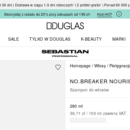
30 dni | Dostawa w ciągu 1-3 dni roboczych¹ | 2 próbki gratis¹ | Ponad 60 000
Skorzystaj z rabatu do 20% przy zakupach od 199 zł!
Kod:
HOT
Strona główna Douglas
SALE
TYLKO W DOUGLAS
K-BEAUTY
MARKI
I I TRENDY
Otwórz menu TYLKO W DOUGLAS
Otwórz menu K-BEAUTY
Otwórz 
Homepage
Włosy
Pielęgnacj
NO.BREAKER
NOURI
Szampon do włosów
280 ml
39,71 zł
 / 
100
ml
zawiera VAT