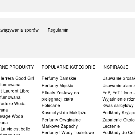
związywania sporów
Regulamin
RNE PRODUKTY
POPULARNE KATEGORIE
INSPIRACJE
Herrera Good Girl
Perfumy Damskie
Usuwanie prosa
rfumowana
Perfumy Męskie
Usuwanie plam z
t Laurent Libre
Rituals Zestawy do
EdP, EdT i inne -
rfumowana
pielęgnacji ciała
Wyjaśnienie różn
radoxe Woda
Polecane
Kwas salicylowy
wana
Kosmetyki do Makijażu
Podkłady Kryjąc
uvage Woda
Perfumy Oryginalne
Zapalenie Około
wana
Markowe Zapachy
Leczenie
a vie est belle
Perfumy i Wody Toaletowe
Podkłady do Cer
rfumowana