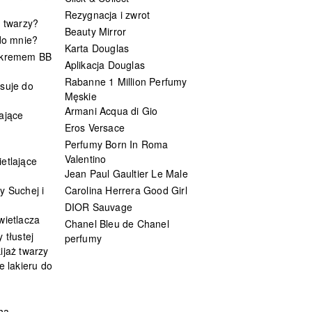
Rezygnacja i zwrot
t twarzy?
Beauty Mirror
 do mnie?
Karta Douglas
 kremem BB
Aplikacja Douglas
Rabanne 1 Million Perfumy
suje do
Męskie
Armani Acqua di Gio
ające
Eros Versace
Perfumy Born In Roma
Valentino
etlające
Jean Paul Gaultier Le Male
y Suchej i
Carolina Herrera Good Girl
DIOR Sauvage
wietlacza
Chanel Bleu de Chanel
 tłustej
perfumy
ijaż twarzy
e lakieru do
ha