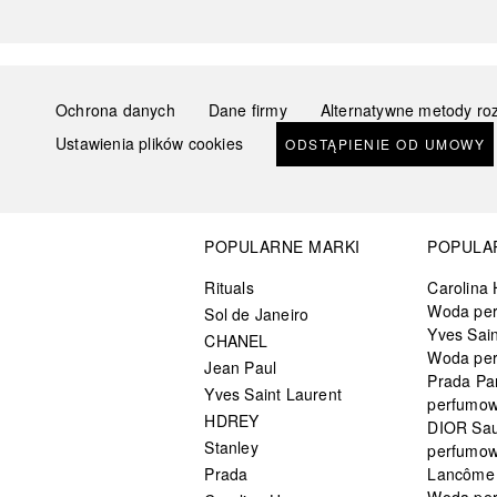
Ochrona danych
Dane firmy
Alternatywne metody ro
Ustawienia plików cookies
ODSTĄPIENIE OD UMOWY
POPULARNE MARKI
POPULA
Rituals
Carolina 
Woda pe
Sol de Janeiro
Yves Sain
CHANEL
Woda pe
Jean Paul
Prada Pa
Yves Saint Laurent
perfumo
HDREY
DIOR Sa
Stanley
perfumo
Prada
Lancôme L
Woda pe