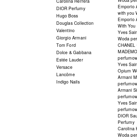
Carolina Herrera
Emporio 
DIOR Perfumy
with you
Hugo Boss
Emporio 
Douglas Collection
With You 
Valentino
Yves Sai
Giorgio Armani
Woda pe
Tom Ford
CHANEL
MADEMO
Dolce & Gabbana
perfumo
Estée Lauder
Yves Sain
Versace
Opium W
Lancôme
Armani 
Indigo Nails
perfumo
Armani S
perfumo
Yves Sai
perfumo
DIOR Sau
Perfumy
Carolina
Woda pe