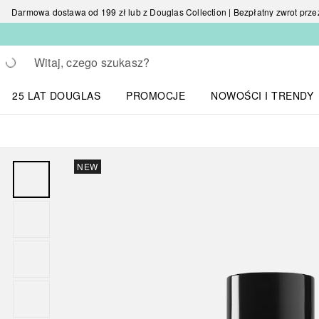
Darmowa dostawa od 199 zł lub z Douglas Collection | Bezpłatny zwrot przez 
Wracać
Wykonaj wyszukiwanie
25 LAT DOUGLAS
PROMOCJE
NOWOŚCI I TRENDY
Otwórz menu NOWOŚC
NEW