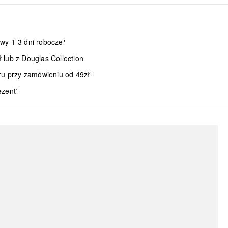
wy 1-3 dni robocze¹
lub z Douglas Collection
ru przy zamówieniu od 49zł¹
ezent¹