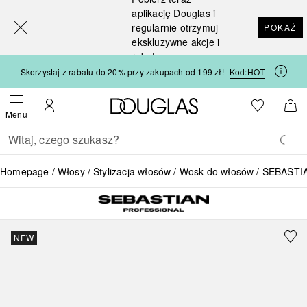
[navigation.slideout.screenreader]
aplikację Douglas i
regularnie otrzymuj
POKAŻ
ekskluzywne akcje i
rabaty
Skorzystaj z rabatu do 20% przy zakupach od 199 zł!
Kod:
HOT
Strona główna Douglas
Do listy ży
Otwórz menu
Moje konto
Do 
Menu
Wracać
Wykonaj wyszukiwanie
Homepage
Włosy
Stylizacja włosów
Wosk do włosów
SEBASTIA
NEW