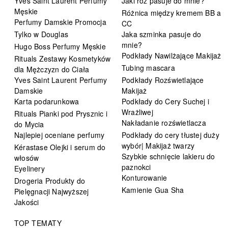
Yves Saint Laurent Perfumy
Jaki róż pasuje do mnie?
Męskie
Różnica między kremem BB a
Perfumy Damskie Promocja
CC
Tylko w Douglas
Jaka szminka pasuje do
mnie?
Hugo Boss Perfumy Męskie
Podkłady Nawilżające Makijaż
Rituals Zestawy Kosmetyków
Tubing mascara
dla Mężczyzn do Ciała
Yves Saint Laurent Perfumy
Podkłady Rozświetlające
Damskie
Makijaż
Karta podarunkowa
Podkłady do Cery Suchej i
Wrażliwej
Rituals Pianki pod Prysznic i
Nakładanie rozświetlacza
do Mycia
Najlepiej oceniane perfumy
Podkłady do cery tłustej duży
wybór| Makijaż twarzy
Kérastase Olejki i serum do
Szybkie schnięcie lakieru do
włosów
paznokci
Eyelinery
Konturowanie
Drogeria Produkty do
Kamienie Gua Sha
Pielęgnacji Najwyższej
Jakości
TOP TEMATY