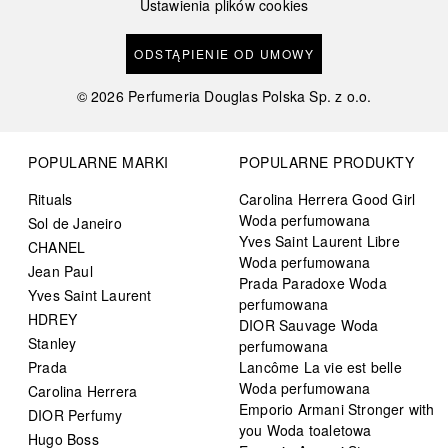
Ustawienia plików cookies
ODSTĄPIENIE OD UMOWY
©
2026
Perfumeria Douglas Polska Sp. z o.o.
POPULARNE MARKI
POPULARNE PRODUKTY
Rituals
Carolina Herrera Good Girl
Woda perfumowana
Sol de Janeiro
Yves Saint Laurent Libre
CHANEL
Woda perfumowana
Jean Paul
Prada Paradoxe Woda
Yves Saint Laurent
perfumowana
HDREY
DIOR Sauvage Woda
Stanley
perfumowana
Prada
Lancôme La vie est belle
Woda perfumowana
Carolina Herrera
Emporio Armani Stronger with
DIOR Perfumy
you Woda toaletowa
Hugo Boss