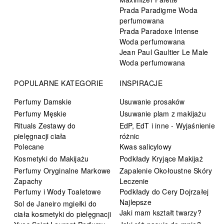
Prada Paradigme Woda
perfumowana
Prada Paradoxe Intense
Woda perfumowana
Jean Paul Gaultier Le Male
Woda perfumowana
POPULARNE KATEGORIE
INSPIRACJE
Perfumy Damskie
Usuwanie prosaków
Perfumy Męskie
Usuwanie plam z makijażu
Rituals Zestawy do
EdP, EdT i inne - Wyjaśnienie
pielęgnacji ciała
różnic
Polecane
Kwas salicylowy
Kosmetyki do Makijażu
Podkłady Kryjące Makijaż
Perfumy Oryginalne Markowe
Zapalenie Okołoustne Skóry
Zapachy
Leczenie
Perfumy i Wody Toaletowe
Podkłady do Cery Dojrzałej
Najlepsze
Sol de Janeiro mgiełki do
Jaki mam kształt twarzy?
ciała kosmetyki do pielęgnacji