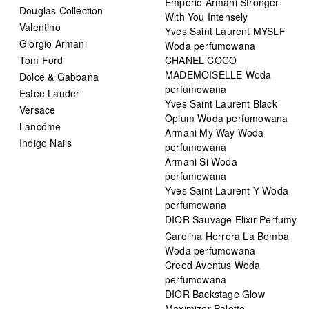
Emporio Armani Stronger
Douglas Collection
With You Intensely
Valentino
Yves Saint Laurent MYSLF
Giorgio Armani
Woda perfumowana
Tom Ford
CHANEL COCO
MADEMOISELLE Woda
Dolce & Gabbana
perfumowana
Estée Lauder
Yves Saint Laurent Black
Versace
Opium Woda perfumowana
Lancôme
Armani My Way Woda
Indigo Nails
perfumowana
Armani Si Woda
perfumowana
Yves Saint Laurent Y Woda
perfumowana
DIOR Sauvage Elixir Perfumy
Carolina Herrera La Bomba
Woda perfumowana
Creed Aventus Woda
perfumowana
DIOR Backstage Glow
Maximizer Palette