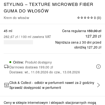
STYLING – TEXTURE
MICROWEB FIBER
GUMA DO WŁOSÓW
Krem do włosów
0
(
0
)
45 ml
Cena regularna
159,00 zł
127,20 zł
282,67 zł
 / 
100
ml
zawiera VAT
Najniższa cena z 30 dni przed
obniżką
127,20 zł
Online
:
Produkt dostępny
Darmowa dostawa
199,00 zł
Dostawa: wt., 11.08.2026 do czw., 13.08.2026
Click & Collect - odbiór w perfumerii nawet za 2 godziny
Sprawdź dostępność w perfumerii
DODAJ DO KOSZYKA
Ceny w sklepie internetowym i sklepach stacjonarnych mogą