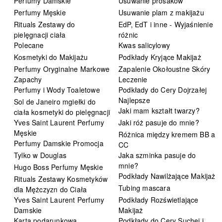
Perfumy Damskie
Usuwanie prosaków
Perfumy Męskie
Usuwanie plam z makijażu
Rituals Zestawy do
EdP, EdT i inne - Wyjaśnienie
pielęgnacji ciała
różnic
Polecane
Kwas salicylowy
Kosmetyki do Makijażu
Podkłady Kryjące Makijaż
Perfumy Oryginalne Markowe
Zapalenie Okołoustne Skóry
Zapachy
Leczenie
Perfumy i Wody Toaletowe
Podkłady do Cery Dojrzałej
Najlepsze
Sol de Janeiro mgiełki do
Jaki mam kształt twarzy?
ciała kosmetyki do pielęgnacji
Yves Saint Laurent Perfumy
Jaki róż pasuje do mnie?
Męskie
Różnica między kremem BB a
Perfumy Damskie Promocja
CC
Tylko w Douglas
Jaka szminka pasuje do
mnie?
Hugo Boss Perfumy Męskie
Podkłady Nawilżające Makijaż
Rituals Zestawy Kosmetyków
Tubing mascara
dla Mężczyzn do Ciała
Yves Saint Laurent Perfumy
Podkłady Rozświetlające
Damskie
Makijaż
Karta podarunkowa
Podkłady do Cery Suchej i