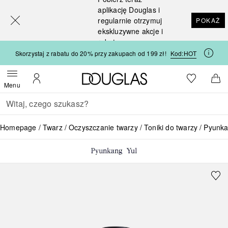
[navigation.slideout.screenreader]
aplikację Douglas i
regularnie otrzymuj
POKAŻ
ekskluzywne akcje i
rabaty
Skorzystaj z rabatu do 20% przy zakupach od 199 zł!
Kod:
HOT
Strona główna Douglas
Do listy ży
Otwórz menu
Moje konto
Do 
Menu
Wracać
Wykonaj wyszukiwanie
Homepage
Twarz
Oczyszczanie twarzy
Toniki do twarzy
Pyunka