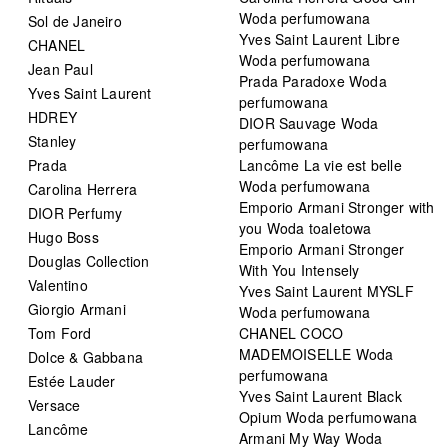
Woda perfumowana
Sol de Janeiro
Yves Saint Laurent Libre
CHANEL
Woda perfumowana
Jean Paul
Prada Paradoxe Woda
Yves Saint Laurent
perfumowana
HDREY
DIOR Sauvage Woda
Stanley
perfumowana
Prada
Lancôme La vie est belle
Woda perfumowana
Carolina Herrera
Emporio Armani Stronger with
DIOR Perfumy
you Woda toaletowa
Hugo Boss
Emporio Armani Stronger
Douglas Collection
With You Intensely
Valentino
Yves Saint Laurent MYSLF
Giorgio Armani
Woda perfumowana
Tom Ford
CHANEL COCO
MADEMOISELLE Woda
Dolce & Gabbana
perfumowana
Estée Lauder
Yves Saint Laurent Black
Versace
Opium Woda perfumowana
Lancôme
Armani My Way Woda