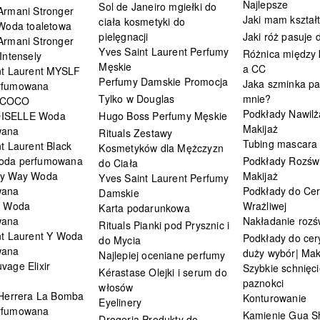
Najlepsze
Sol de Janeiro mgiełki do
Armani Stronger
Jaki mam kształ
ciała kosmetyki do
 Woda toaletowa
pielęgnacji
Jaki róż pasuje
Armani Stronger
Yves Saint Laurent Perfumy
Różnica między
Intensely
Męskie
a CC
nt Laurent MYSLF
Perfumy Damskie Promocja
Jaka szminka pa
rfumowana
Tylko w Douglas
mnie?
 COCO
Podkłady Nawilż
ISELLE Woda
Hugo Boss Perfumy Męskie
Makijaż
wana
Rituals Zestawy
Tubing mascara
t Laurent Black
Kosmetyków dla Mężczyzn
oda perfumowana
Podkłady Rozświ
do Ciała
My Way Woda
Makijaż
Yves Saint Laurent Perfumy
wana
Podkłady do Cer
Damskie
i Woda
Wrażliwej
Karta podarunkowa
wana
Nakładanie rozś
Rituals Pianki pod Prysznic i
nt Laurent Y Woda
Podkłady do cery
do Mycia
wana
duży wybór| Mak
Najlepiej oceniane perfumy
vage Elixir
Szybkie schnięci
Kérastase Olejki i serum do
paznokci
włosów
 Herrera La Bomba
Konturowanie
Eyelinery
rfumowana
Kamienie Gua S
Drogeria Produkty do