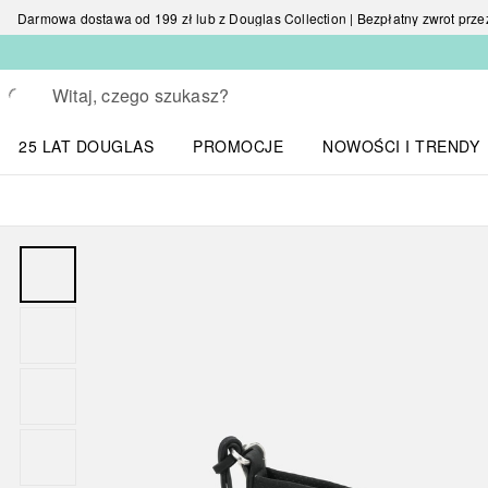
Darmowa dostawa od 199 zł lub z Douglas Collection | Bezpłatny zwrot przez 
Wracać
Wykonaj wyszukiwanie
25 LAT DOUGLAS
PROMOCJE
NOWOŚCI I TRENDY
Otwórz menu NOWOŚC