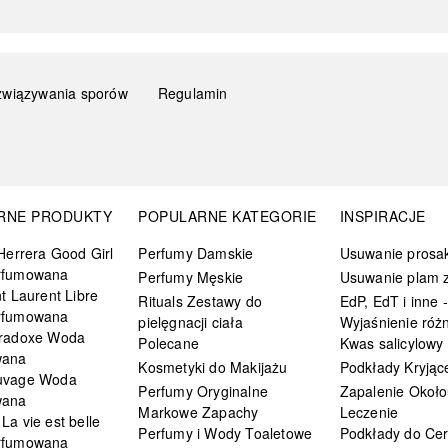
związywania sporów
Regulamin
RNE PRODUKTY
POPULARNE KATEGORIE
INSPIRACJE
Herrera Good Girl
Perfumy Damskie
Usuwanie prosa
rfumowana
Perfumy Męskie
Usuwanie plam z
t Laurent Libre
Rituals Zestawy do
EdP, EdT i inne -
rfumowana
pielęgnacji ciała
Wyjaśnienie różn
radoxe Woda
Polecane
Kwas salicylowy
wana
Kosmetyki do Makijażu
Podkłady Kryjąc
uvage Woda
Perfumy Oryginalne
Zapalenie Około
wana
Markowe Zapachy
Leczenie
a vie est belle
Perfumy i Wody Toaletowe
Podkłady do Cer
rfumowana