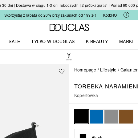
30 dni | Dostawa w ciągu 1-3 dni roboczych¹ | 2 próbki gratis¹ | Ponad 60 000
Skorzystaj z rabatu do 20% przy zakupach od 199 zł!
Kod:
HOT
Strona główna Douglas
SALE
TYLKO W DOUGLAS
K-BEAUTY
MARKI
I I TRENDY
Otwórz menu TYLKO W DOUGLAS
Otwórz menu K-BEAUTY
Otwórz 
Homepage
Lifestyle
Galanter
TOREBKA NARAMIEN
Kopertówka
Black