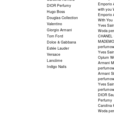
Emporio 
DIOR Perfumy
with you
Hugo Boss
Emporio 
Douglas Collection
With You 
Valentino
Yves Sai
Giorgio Armani
Woda pe
Tom Ford
CHANEL
MADEMO
Dolce & Gabbana
perfumo
Estée Lauder
Yves Sain
Versace
Opium W
Lancôme
Armani 
Indigo Nails
perfumo
Armani S
perfumo
Yves Sai
perfumo
DIOR Sau
Perfumy
Carolina
Woda pe