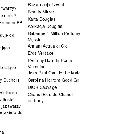
Rezygnacja i zwrot
t twarzy?
Beauty Mirror
 do mnie?
Karta Douglas
 kremem BB
Aplikacja Douglas
Rabanne 1 Million Perfumy
suje do
Męskie
Armani Acqua di Gio
ające
Eros Versace
Perfumy Born In Roma
Valentino
etlające
Jean Paul Gaultier Le Male
y Suchej i
Carolina Herrera Good Girl
DIOR Sauvage
wietlacza
Chanel Bleu de Chanel
 tłustej
perfumy
ijaż twarzy
e lakieru do
ha