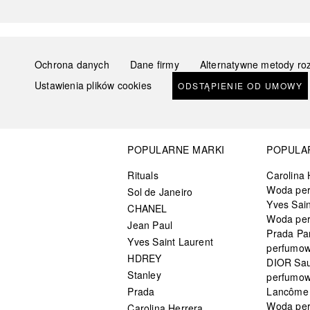
Ochrona danych
Dane firmy
Alternatywne metody ro
Ustawienia plików cookies
ODSTĄPIENIE OD UMOWY
POPULARNE MARKI
POPULA
Rituals
Carolina 
Woda pe
Sol de Janeiro
Yves Sain
CHANEL
Woda pe
Jean Paul
Prada Pa
Yves Saint Laurent
perfumo
HDREY
DIOR Sa
Stanley
perfumo
Prada
Lancôme L
Woda pe
Carolina Herrera