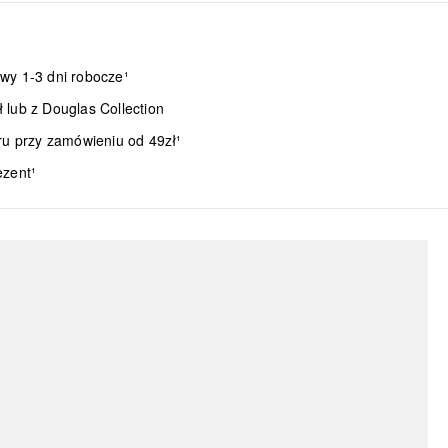
wy 1-3 dni robocze¹
lub z Douglas Collection
ru przy zamówieniu od 49zł¹
ezent¹