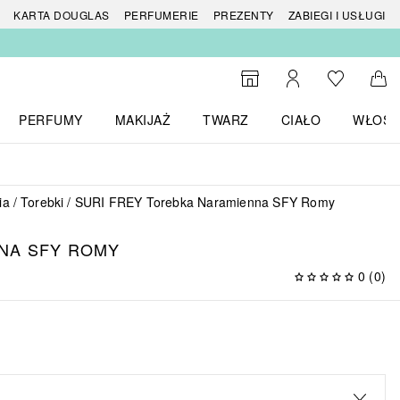
 produktów
KARTA DOUGLAS
PERFUMERIE
PREZENTY
ZABIEGI I USŁUGI
Do listy ży
Do wyszukiwarki
Moje konto
Do 
PERFUMY
MAKIJAŻ
TWARZ
CIAŁO
WŁOSY
menu MARKI
Otwórz menu Perfumy
Otwórz menu Makijaż
Otwórz menu Twarz
Otwórz menu Ciało
Otwórz
ia
Torebki
SURI FREY Torebka Naramienna SFY Romy
NA SFY ROMY
0
(
0
)