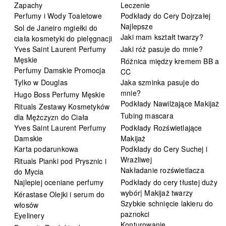
Zapachy
Leczenie
Perfumy i Wody Toaletowe
Podkłady do Cery Dojrzałej
Najlepsze
Sol de Janeiro mgiełki do
Jaki mam kształt twarzy?
ciała kosmetyki do pielęgnacji
Yves Saint Laurent Perfumy
Jaki róż pasuje do mnie?
Męskie
Różnica między kremem BB a
Perfumy Damskie Promocja
CC
Tylko w Douglas
Jaka szminka pasuje do
mnie?
Hugo Boss Perfumy Męskie
Podkłady Nawilżające Makijaż
Rituals Zestawy Kosmetyków
Tubing mascara
dla Mężczyzn do Ciała
Yves Saint Laurent Perfumy
Podkłady Rozświetlające
Damskie
Makijaż
Karta podarunkowa
Podkłady do Cery Suchej i
Wrażliwej
Rituals Pianki pod Prysznic i
Nakładanie rozświetlacza
do Mycia
Najlepiej oceniane perfumy
Podkłady do cery tłustej duży
wybór| Makijaż twarzy
Kérastase Olejki i serum do
Szybkie schnięcie lakieru do
włosów
paznokci
Eyelinery
Konturowanie