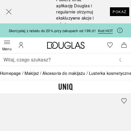
[navigation.slideout.screenreader]
aplikację Douglas i
regularnie otrzymuj
POKAŻ
ekskluzywne akcje i
rabaty
Skorzystaj z rabatu do 20% przy zakupach od 199 zł!
Kod:
HOT
Strona główna Douglas
Do listy ży
Otwórz menu
Moje konto
Do 
Menu
Wracać
Wykonaj wyszukiwanie
Homepage
Makijaż
Akcesoria do makijażu
Lusterka kosmetyczn