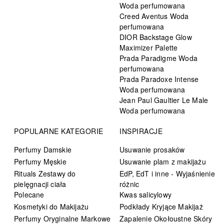
Woda perfumowana
Creed Aventus Woda
perfumowana
DIOR Backstage Glow
Maximizer Palette
Prada Paradigme Woda
perfumowana
Prada Paradoxe Intense
Woda perfumowana
Jean Paul Gaultier Le Male
Woda perfumowana
POPULARNE KATEGORIE
INSPIRACJE
Perfumy Damskie
Usuwanie prosaków
Perfumy Męskie
Usuwanie plam z makijażu
Rituals Zestawy do
EdP, EdT i inne - Wyjaśnienie
pielęgnacji ciała
różnic
Polecane
Kwas salicylowy
Kosmetyki do Makijażu
Podkłady Kryjące Makijaż
Perfumy Oryginalne Markowe
Zapalenie Okołoustne Skóry