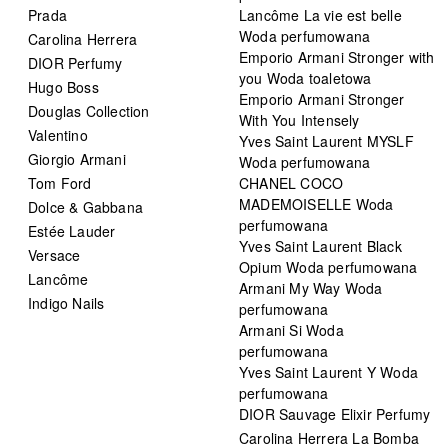
Prada
Lancôme La vie est belle
Woda perfumowana
Carolina Herrera
Emporio Armani Stronger with
DIOR Perfumy
you Woda toaletowa
Hugo Boss
Emporio Armani Stronger
Douglas Collection
With You Intensely
Valentino
Yves Saint Laurent MYSLF
Giorgio Armani
Woda perfumowana
Tom Ford
CHANEL COCO
MADEMOISELLE Woda
Dolce & Gabbana
perfumowana
Estée Lauder
Yves Saint Laurent Black
Versace
Opium Woda perfumowana
Lancôme
Armani My Way Woda
Indigo Nails
perfumowana
Armani Si Woda
perfumowana
Yves Saint Laurent Y Woda
perfumowana
DIOR Sauvage Elixir Perfumy
Carolina Herrera La Bomba