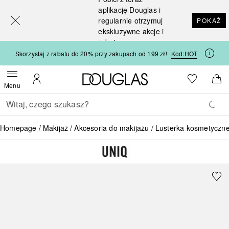
[navigation.slideout.screenreader]
aplikację Douglas i
regularnie otrzymuj
POKAŻ
ekskluzywne akcje i
rabaty
Skorzystaj z rabatu do 20% przy zakupach od 199 zł!
Kod:
HOT
Strona główna Douglas
Do listy ży
Otwórz menu
Moje konto
Do 
Menu
Wracać
Wykonaj wyszukiwanie
Homepage
Makijaż
Akcesoria do makijażu
Lusterka kosmetyczn