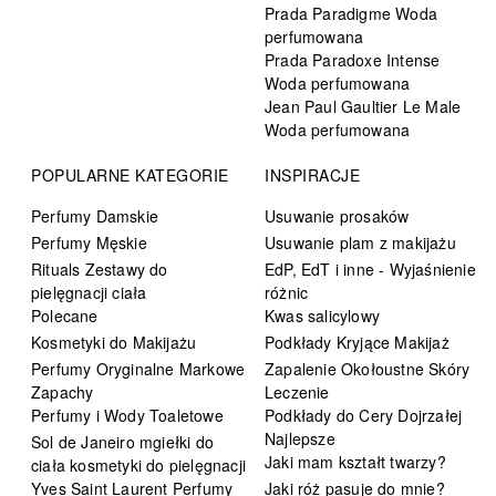
Prada Paradigme Woda
perfumowana
Prada Paradoxe Intense
Woda perfumowana
Jean Paul Gaultier Le Male
Woda perfumowana
POPULARNE KATEGORIE
INSPIRACJE
Perfumy Damskie
Usuwanie prosaków
Perfumy Męskie
Usuwanie plam z makijażu
Rituals Zestawy do
EdP, EdT i inne - Wyjaśnienie
pielęgnacji ciała
różnic
Polecane
Kwas salicylowy
Kosmetyki do Makijażu
Podkłady Kryjące Makijaż
Perfumy Oryginalne Markowe
Zapalenie Okołoustne Skóry
Zapachy
Leczenie
Perfumy i Wody Toaletowe
Podkłady do Cery Dojrzałej
Najlepsze
Sol de Janeiro mgiełki do
Jaki mam kształt twarzy?
ciała kosmetyki do pielęgnacji
Yves Saint Laurent Perfumy
Jaki róż pasuje do mnie?