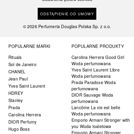
ODSTĄPIENIE OD UMOWY
©
2026
Perfumeria Douglas Polska Sp. z o.o.
POPULARNE MARKI
POPULARNE PRODUKTY
Rituals
Carolina Herrera Good Girl
Woda perfumowana
Sol de Janeiro
Yves Saint Laurent Libre
CHANEL
Woda perfumowana
Jean Paul
Prada Paradoxe Woda
Yves Saint Laurent
perfumowana
HDREY
DIOR Sauvage Woda
Stanley
perfumowana
Prada
Lancôme La vie est belle
Woda perfumowana
Carolina Herrera
Emporio Armani Stronger with
DIOR Perfumy
you Woda toaletowa
Hugo Boss
Emporio Armani Stronger