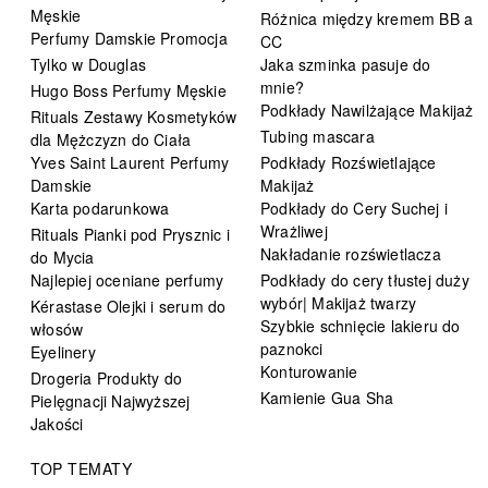
Męskie
Różnica między kremem BB a
Perfumy Damskie Promocja
CC
Tylko w Douglas
Jaka szminka pasuje do
mnie?
Hugo Boss Perfumy Męskie
Podkłady Nawilżające Makijaż
Rituals Zestawy Kosmetyków
Tubing mascara
dla Mężczyzn do Ciała
Yves Saint Laurent Perfumy
Podkłady Rozświetlające
Damskie
Makijaż
Karta podarunkowa
Podkłady do Cery Suchej i
Wrażliwej
Rituals Pianki pod Prysznic i
Nakładanie rozświetlacza
do Mycia
Najlepiej oceniane perfumy
Podkłady do cery tłustej duży
wybór| Makijaż twarzy
Kérastase Olejki i serum do
Szybkie schnięcie lakieru do
włosów
paznokci
Eyelinery
Konturowanie
Drogeria Produkty do
Kamienie Gua Sha
Pielęgnacji Najwyższej
Jakości
TOP TEMATY