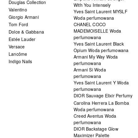
Douglas Collection
With You Intensely
Valentino
Yves Saint Laurent MYSLF
Giorgio Armani
Woda perfumowana
Tom Ford
CHANEL COCO
MADEMOISELLE Woda
Dolce & Gabbana
perfumowana
Estée Lauder
Yves Saint Laurent Black
Versace
Opium Woda perfumowana
Lancôme
Armani My Way Woda
Indigo Nails
perfumowana
Armani Si Woda
perfumowana
Yves Saint Laurent Y Woda
perfumowana
DIOR Sauvage Elixir Perfumy
Carolina Herrera La Bomba
Woda perfumowana
Creed Aventus Woda
perfumowana
DIOR Backstage Glow
Maximizer Palette