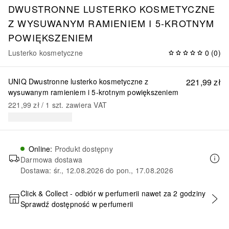
DWUSTRONNE LUSTERKO KOSMETYCZNE
Z WYSUWANYM RAMIENIEM I 5-KROTNYM
POWIĘKSZENIEM
Lusterko kosmetyczne
0
(
0
)
UNIQ Dwustronne lusterko kosmetyczne z
221,99 zł
wysuwanym ramieniem i 5-krotnym powiększeniem
221,99 zł
 / 
1
szt.
zawiera VAT
Online
:
Produkt dostępny
Darmowa dostawa
Dostawa: śr., 12.08.2026 do pon., 17.08.2026
Click & Collect - odbiór w perfumerii nawet za 2 godziny
Sprawdź dostępność w perfumerii
DODAJ DO KOSZYKA