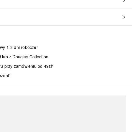
wy 1-3 dni robocze¹
lub z Douglas Collection
ru przy zamówieniu od 49zł¹
ezent¹