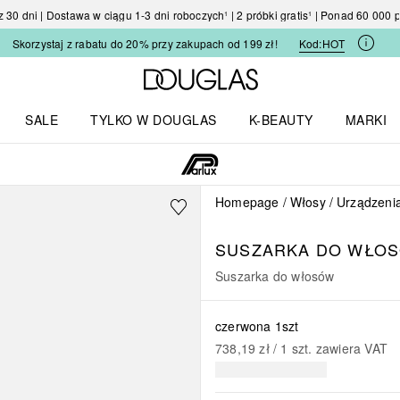
30 dni | Dostawa w ciągu 1-3 dni roboczych¹ | 2 próbki gratis¹ | Ponad 60 000
Skorzystaj z rabatu do 20% przy zakupach od 199 zł!
Kod:
HOT
Strona główna Douglas
SALE
TYLKO W DOUGLAS
K-BEAUTY
MARKI
I I TRENDY
Otwórz menu TYLKO W DOUGLAS
Otwórz menu K-BEAUTY
Otwórz 
Homepage
Włosy
Urządzenia 
SUSZARKA DO WŁOS
Suszarka do włosów
czerwona 1szt
738,19 zł
 / 
1
szt.
zawiera VAT