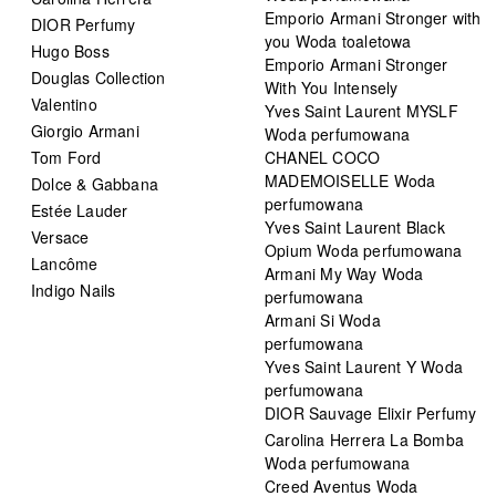
Emporio Armani Stronger with
DIOR Perfumy
you Woda toaletowa
Hugo Boss
Emporio Armani Stronger
Douglas Collection
With You Intensely
Valentino
Yves Saint Laurent MYSLF
Giorgio Armani
Woda perfumowana
Tom Ford
CHANEL COCO
MADEMOISELLE Woda
Dolce & Gabbana
perfumowana
Estée Lauder
Yves Saint Laurent Black
Versace
Opium Woda perfumowana
Lancôme
Armani My Way Woda
Indigo Nails
perfumowana
Armani Si Woda
perfumowana
Yves Saint Laurent Y Woda
perfumowana
DIOR Sauvage Elixir Perfumy
Carolina Herrera La Bomba
Woda perfumowana
Creed Aventus Woda