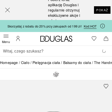
[navigation.slideout.screenreader]
aplikację Douglas i
regularnie otrzymuj
POKAŻ
ekskluzywne akcje i
rabaty
Skorzystaj z rabatu do 20% przy zakupach od 199 zł!
Kod:
HOT
Strona główna Douglas
Do listy ży
Otwórz menu
Moje konto
Do 
Menu
Wracać
Wykonaj wyszukiwanie
Homepage
Ciało
Pielęgnacja ciała
Balsamy do ciała
The Handm