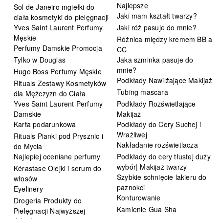
Najlepsze
Sol de Janeiro mgiełki do
Jaki mam kształt twarzy?
ciała kosmetyki do pielęgnacji
Yves Saint Laurent Perfumy
Jaki róż pasuje do mnie?
Męskie
Różnica między kremem BB a
Perfumy Damskie Promocja
CC
Tylko w Douglas
Jaka szminka pasuje do
mnie?
Hugo Boss Perfumy Męskie
Podkłady Nawilżające Makijaż
Rituals Zestawy Kosmetyków
Tubing mascara
dla Mężczyzn do Ciała
Yves Saint Laurent Perfumy
Podkłady Rozświetlające
Damskie
Makijaż
Karta podarunkowa
Podkłady do Cery Suchej i
Wrażliwej
Rituals Pianki pod Prysznic i
Nakładanie rozświetlacza
do Mycia
Najlepiej oceniane perfumy
Podkłady do cery tłustej duży
wybór| Makijaż twarzy
Kérastase Olejki i serum do
Szybkie schnięcie lakieru do
włosów
paznokci
Eyelinery
Konturowanie
Drogeria Produkty do
Kamienie Gua Sha
Pielęgnacji Najwyższej