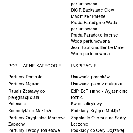
perfumowana
DIOR Backstage Glow
Maximizer Palette
Prada Paradigme Woda
perfumowana
Prada Paradoxe Intense
Woda perfumowana
Jean Paul Gaultier Le Male
Woda perfumowana
POPULARNE KATEGORIE
INSPIRACJE
Perfumy Damskie
Usuwanie prosaków
Perfumy Męskie
Usuwanie plam z makijażu
Rituals Zestawy do
EdP, EdT i inne - Wyjaśnienie
pielęgnacji ciała
różnic
Polecane
Kwas salicylowy
Kosmetyki do Makijażu
Podkłady Kryjące Makijaż
Perfumy Oryginalne Markowe
Zapalenie Okołoustne Skóry
Zapachy
Leczenie
Perfumy i Wody Toaletowe
Podkłady do Cery Dojrzałej