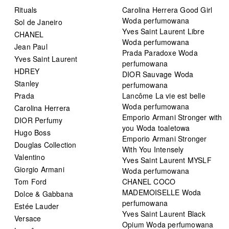
Rituals
Carolina Herrera Good Girl
Woda perfumowana
Sol de Janeiro
Yves Saint Laurent Libre
CHANEL
Woda perfumowana
Jean Paul
Prada Paradoxe Woda
Yves Saint Laurent
perfumowana
HDREY
DIOR Sauvage Woda
Stanley
perfumowana
Prada
Lancôme La vie est belle
Woda perfumowana
Carolina Herrera
Emporio Armani Stronger with
DIOR Perfumy
you Woda toaletowa
Hugo Boss
Emporio Armani Stronger
Douglas Collection
With You Intensely
Valentino
Yves Saint Laurent MYSLF
Giorgio Armani
Woda perfumowana
Tom Ford
CHANEL COCO
MADEMOISELLE Woda
Dolce & Gabbana
perfumowana
Estée Lauder
Yves Saint Laurent Black
Versace
Opium Woda perfumowana