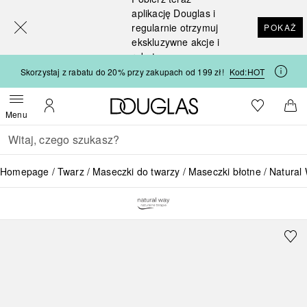
[navigation.slideout.screenreader]
aplikację Douglas i
regularnie otrzymuj
POKAŻ
ekskluzywne akcje i
rabaty
Skorzystaj z rabatu do 20% przy zakupach od 199 zł!
Kod:
HOT
Strona główna Douglas
Do listy ży
Otwórz menu
Moje konto
Do 
Menu
Wracać
Wykonaj wyszukiwanie
Homepage
Twarz
Maseczki do twarzy
Maseczki błotne
Natural 