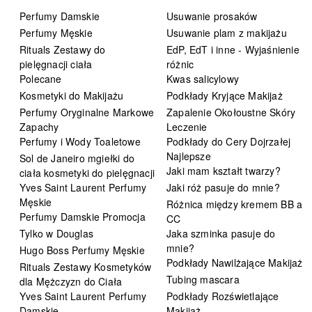
Perfumy Damskie
Usuwanie prosaków
Perfumy Męskie
Usuwanie plam z makijażu
Rituals Zestawy do
EdP, EdT i inne - Wyjaśnienie
pielęgnacji ciała
różnic
Polecane
Kwas salicylowy
Kosmetyki do Makijażu
Podkłady Kryjące Makijaż
Perfumy Oryginalne Markowe
Zapalenie Okołoustne Skóry
Zapachy
Leczenie
Perfumy i Wody Toaletowe
Podkłady do Cery Dojrzałej
Najlepsze
Sol de Janeiro mgiełki do
Jaki mam kształt twarzy?
ciała kosmetyki do pielęgnacji
Yves Saint Laurent Perfumy
Jaki róż pasuje do mnie?
Męskie
Różnica między kremem BB a
Perfumy Damskie Promocja
CC
Tylko w Douglas
Jaka szminka pasuje do
mnie?
Hugo Boss Perfumy Męskie
Podkłady Nawilżające Makijaż
Rituals Zestawy Kosmetyków
Tubing mascara
dla Mężczyzn do Ciała
Yves Saint Laurent Perfumy
Podkłady Rozświetlające
Damskie
Makijaż