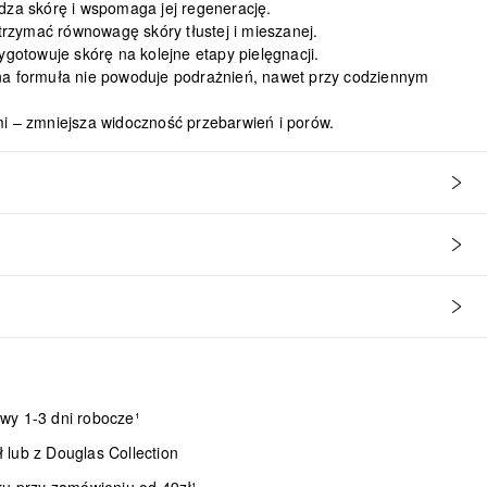
dza skórę i wspomaga jej regenerację.
zymać równowagę skóry tłustej i mieszanej.
ygotowuje skórę na kolejne etapy pielęgnacji.
na formuła nie powoduje podrażnień, nawet przy codziennym
mi – zmniejsza widoczność przebarwień i porów.
wy 1-3 dni robocze¹
lub z Douglas Collection
ru przy zamówieniu od 49zł¹