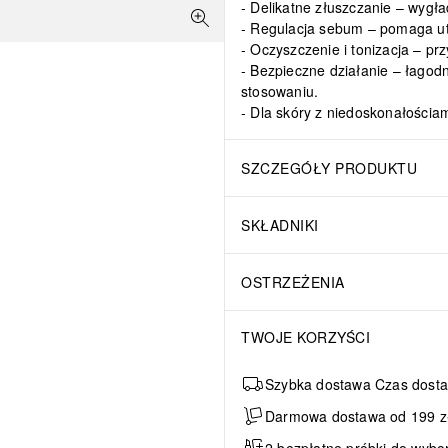
Delikatne złuszczanie – wygła
Regulacja sebum – pomaga utr
Oczyszczenie i tonizacja – prz
Bezpieczne działanie – łagod
stosowaniu.
Dla skóry z niedoskonałościa
SZCZEGÓŁY PRODUKTU
SKŁADNIKI
OSTRZEŻENIA
TWOJE KORZYŚCI
Szybka dostawa Czas dosta
Darmowa dostawa od 199 zł 
2 bezpłatne próbki do wybo