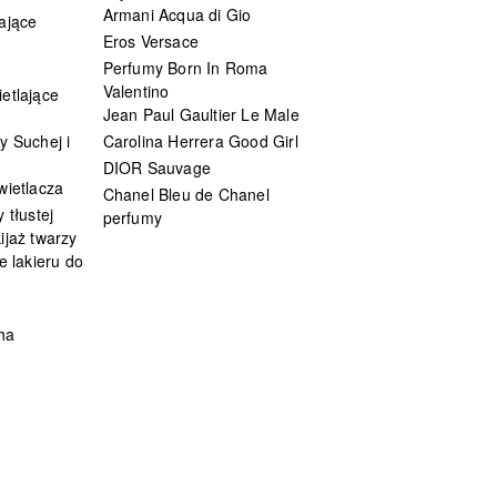
Armani Acqua di Gio
ające
Eros Versace
Perfumy Born In Roma
Valentino
etlające
Jean Paul Gaultier Le Male
y Suchej i
Carolina Herrera Good Girl
DIOR Sauvage
wietlacza
Chanel Bleu de Chanel
 tłustej
perfumy
ijaż twarzy
e lakieru do
ha