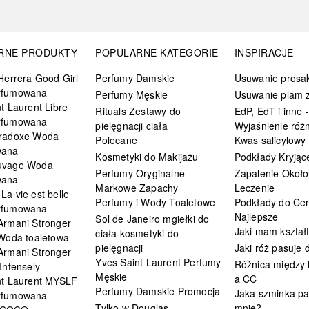
RNE PRODUKTY
POPULARNE KATEGORIE
INSPIRACJE
Herrera Good Girl
Perfumy Damskie
Usuwanie prosa
rfumowana
Perfumy Męskie
Usuwanie plam z
t Laurent Libre
Rituals Zestawy do
EdP, EdT i inne -
rfumowana
pielęgnacji ciała
Wyjaśnienie różn
radoxe Woda
Polecane
Kwas salicylowy
wana
Kosmetyki do Makijażu
Podkłady Kryjąc
uvage Woda
Perfumy Oryginalne
Zapalenie Około
wana
Markowe Zapachy
Leczenie
a vie est belle
Perfumy i Wody Toaletowe
Podkłady do Cer
rfumowana
Najlepsze
Sol de Janeiro mgiełki do
Armani Stronger
Jaki mam kształ
ciała kosmetyki do
 Woda toaletowa
pielęgnacji
Jaki róż pasuje
Armani Stronger
Yves Saint Laurent Perfumy
Różnica między
Intensely
Męskie
a CC
nt Laurent MYSLF
Perfumy Damskie Promocja
Jaka szminka pa
rfumowana
Tylko w Douglas
mnie?