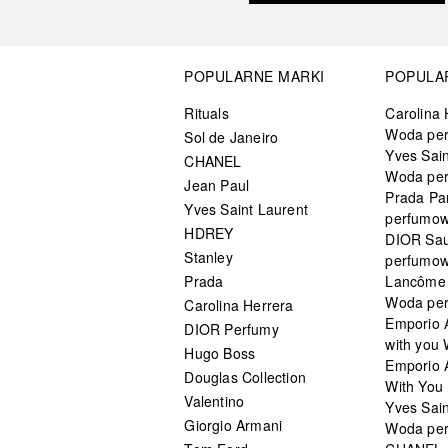
POPULARNE MARKI
POPULA
Rituals
Carolina 
Woda pe
Sol de Janeiro
Yves Sain
CHANEL
Woda pe
Jean Paul
Prada Pa
Yves Saint Laurent
perfumo
HDREY
DIOR Sa
Stanley
perfumo
Prada
Lancôme L
Woda pe
Carolina Herrera
Emporio 
DIOR Perfumy
with you
Hugo Boss
Emporio 
Douglas Collection
With You 
Valentino
Yves Sai
Giorgio Armani
Woda pe