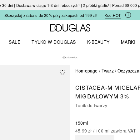
30 dni | Dostawa w ciągu 1-3 dni roboczych¹ | 2 próbki gratis¹ | Ponad 60 000
Skorzystaj z rabatu do 20% przy zakupach od 199 zł!
Kod:
HOT
Strona główna Douglas
SALE
TYLKO W DOUGLAS
K-BEAUTY
MARKI
I I TRENDY
Otwórz menu TYLKO W DOUGLAS
Otwórz menu K-BEAUTY
Otwórz 
Homepage
Twarz
Oczyszczan
CISTACEA-M MICELA
MIGDAŁOWYM 3%
Tonik do twarzy
150ml
45,99 zł
 / 
100
ml
zawiera VAT