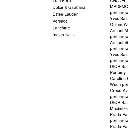
Tom Ford
CHANEL
MADEMO
Dolce & Gabbana
perfumo
Estée Lauder
Yves Sain
Versace
Opium W
Lancôme
Armani 
Indigo Nails
perfumo
Armani S
perfumo
Yves Sai
perfumo
DIOR Sau
Perfumy
Carolina
Woda pe
Creed Av
perfumo
DIOR Bac
Maximizer
Prada Pa
perfumo
Prada Pa