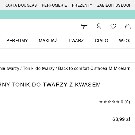
 produktów
KARTA DOUGLAS
PERFUMERIE
PREZENTY
ZABIEGI I USŁUGI
Do listy ży
Do wyszukiwarki
Moje konto
Do 
PERFUMY
MAKIJAŻ
TWARZ
CIAŁO
WŁOSY
menu MARKI
Otwórz menu Perfumy
Otwórz menu Makijaż
Otwórz menu Twarz
Otwórz menu Ciało
Otwórz
ie twarzy
Toniki do twarzy
Back to comfort Cistacea-M Micelarny
RNY TONIK DO TWARZY Z KWASEM
0
(
0
)
68,99 zł