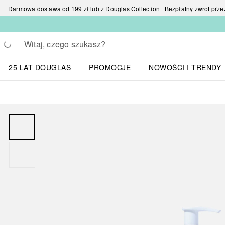
Darmowa dostawa od 199 zł lub z Douglas Collection | Bezpłatny zwrot przez 
Wracać
Wykonaj wyszukiwanie
25 LAT DOUGLAS
PROMOCJE
NOWOŚCI I TRENDY
Otwórz menu NOWOŚC