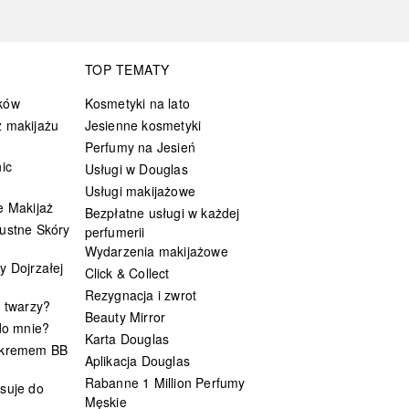
TOP TEMATY
ków
Kosmetyki na lato
 makijażu
Jesienne kosmetyki
Perfumy na Jesień
ic
Usługi w Douglas
Usługi makijażowe
e Makijaż
Bezpłatne usługi w każdej
ustne Skóry
perfumerii
Wydarzenia makijażowe
y Dojrzałej
Click & Collect
Rezygnacja i zwrot
t twarzy?
Beauty Mirror
 do mnie?
Karta Douglas
 kremem BB
Aplikacja Douglas
Rabanne 1 Million Perfumy
suje do
Męskie