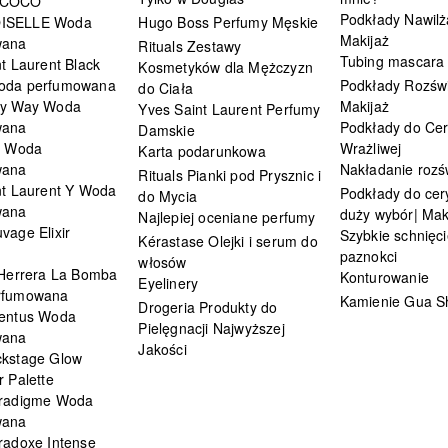
 COCO
Podkłady Nawilż
ISELLE Woda
Hugo Boss Perfumy Męskie
Makijaż
wana
Rituals Zestawy
Tubing mascara
t Laurent Black
Kosmetyków dla Mężczyzn
oda perfumowana
Podkłady Rozświ
do Ciała
My Way Woda
Makijaż
Yves Saint Laurent Perfumy
wana
Podkłady do Cer
Damskie
i Woda
Wrażliwej
Karta podarunkowa
wana
Nakładanie rozś
Rituals Pianki pod Prysznic i
nt Laurent Y Woda
Podkłady do cery
do Mycia
wana
duży wybór| Mak
Najlepiej oceniane perfumy
vage Elixir
Szybkie schnięci
Kérastase Olejki i serum do
paznokci
włosów
 Herrera La Bomba
Konturowanie
Eyelinery
rfumowana
Kamienie Gua S
Drogeria Produkty do
entus Woda
Pielęgnacji Najwyższej
wana
Jakości
kstage Glow
 Palette
radigme Woda
wana
radoxe Intense