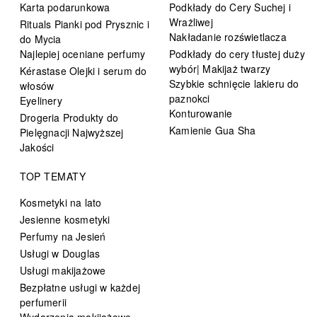
Karta podarunkowa
Podkłady do Cery Suchej i
Wrażliwej
Rituals Pianki pod Prysznic i
Nakładanie rozświetlacza
do Mycia
Najlepiej oceniane perfumy
Podkłady do cery tłustej duży
wybór| Makijaż twarzy
Kérastase Olejki i serum do
Szybkie schnięcie lakieru do
włosów
paznokci
Eyelinery
Konturowanie
Drogeria Produkty do
Kamienie Gua Sha
Pielęgnacji Najwyższej
Jakości
TOP TEMATY
Kosmetyki na lato
Jesienne kosmetyki
Perfumy na Jesień
Usługi w Douglas
Usługi makijażowe
Bezpłatne usługi w każdej
perfumerii
Wydarzenia makijażowe