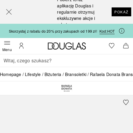
[navigation.slideout.screenreader]
aplikację Douglas i
regularnie otrzymuj
POKAŻ
ekskluzywne akcje i
rabaty
Skorzystaj z rabatu do 20% przy zakupach od 199 zł!
Kod:
HOT
Strona główna Douglas
Do listy ży
Otwórz menu
Moje konto
Do 
Menu
Wracać
Wykonaj wyszukiwanie
Homepage
Lifestyle
Biżuteria
Bransoletki
Rafaela Donata Brans