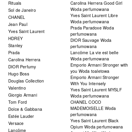
Rituals
Carolina Herrera Good Girl
Woda perfumowana
Sol de Janeiro
Yves Saint Laurent Libre
CHANEL
Woda perfumowana
Jean Paul
Prada Paradoxe Woda
Yves Saint Laurent
perfumowana
HDREY
DIOR Sauvage Woda
Stanley
perfumowana
Prada
Lancôme La vie est belle
Woda perfumowana
Carolina Herrera
Emporio Armani Stronger with
DIOR Perfumy
you Woda toaletowa
Hugo Boss
Emporio Armani Stronger
Douglas Collection
With You Intensely
Valentino
Yves Saint Laurent MYSLF
Giorgio Armani
Woda perfumowana
Tom Ford
CHANEL COCO
MADEMOISELLE Woda
Dolce & Gabbana
perfumowana
Estée Lauder
Yves Saint Laurent Black
Versace
Opium Woda perfumowana
Lancôme