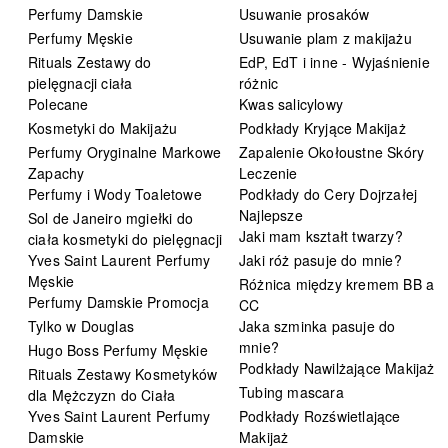
Perfumy Damskie
Usuwanie prosaków
Perfumy Męskie
Usuwanie plam z makijażu
Rituals Zestawy do
EdP, EdT i inne - Wyjaśnienie
pielęgnacji ciała
różnic
Polecane
Kwas salicylowy
Kosmetyki do Makijażu
Podkłady Kryjące Makijaż
Perfumy Oryginalne Markowe
Zapalenie Okołoustne Skóry
Zapachy
Leczenie
Perfumy i Wody Toaletowe
Podkłady do Cery Dojrzałej
Najlepsze
Sol de Janeiro mgiełki do
Jaki mam kształt twarzy?
ciała kosmetyki do pielęgnacji
Yves Saint Laurent Perfumy
Jaki róż pasuje do mnie?
Męskie
Różnica między kremem BB a
Perfumy Damskie Promocja
CC
Tylko w Douglas
Jaka szminka pasuje do
mnie?
Hugo Boss Perfumy Męskie
Podkłady Nawilżające Makijaż
Rituals Zestawy Kosmetyków
Tubing mascara
dla Mężczyzn do Ciała
Yves Saint Laurent Perfumy
Podkłady Rozświetlające
Damskie
Makijaż