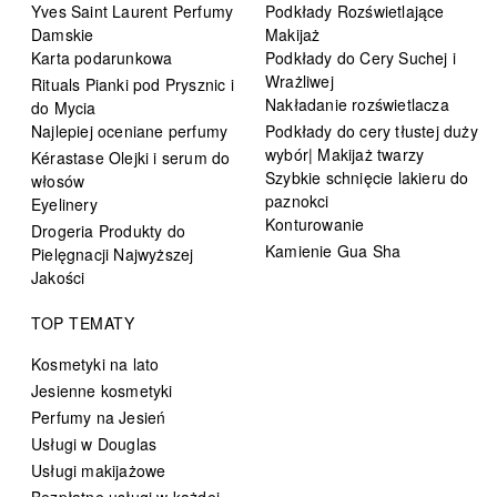
Yves Saint Laurent Perfumy
Podkłady Rozświetlające
Damskie
Makijaż
Karta podarunkowa
Podkłady do Cery Suchej i
Wrażliwej
Rituals Pianki pod Prysznic i
Nakładanie rozświetlacza
do Mycia
Najlepiej oceniane perfumy
Podkłady do cery tłustej duży
wybór| Makijaż twarzy
Kérastase Olejki i serum do
Szybkie schnięcie lakieru do
włosów
paznokci
Eyelinery
Konturowanie
Drogeria Produkty do
Kamienie Gua Sha
Pielęgnacji Najwyższej
Jakości
TOP TEMATY
Kosmetyki na lato
Jesienne kosmetyki
Perfumy na Jesień
Usługi w Douglas
Usługi makijażowe
Bezpłatne usługi w każdej