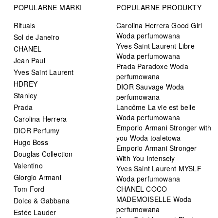
POPULARNE MARKI
POPULARNE PRODUKTY
Rituals
Carolina Herrera Good Girl
Woda perfumowana
Sol de Janeiro
Yves Saint Laurent Libre
CHANEL
Woda perfumowana
Jean Paul
Prada Paradoxe Woda
Yves Saint Laurent
perfumowana
HDREY
DIOR Sauvage Woda
Stanley
perfumowana
Prada
Lancôme La vie est belle
Woda perfumowana
Carolina Herrera
Emporio Armani Stronger with
DIOR Perfumy
you Woda toaletowa
Hugo Boss
Emporio Armani Stronger
Douglas Collection
With You Intensely
Valentino
Yves Saint Laurent MYSLF
Giorgio Armani
Woda perfumowana
Tom Ford
CHANEL COCO
MADEMOISELLE Woda
Dolce & Gabbana
perfumowana
Estée Lauder