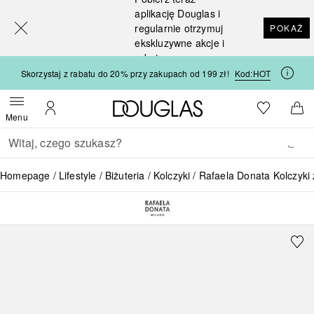
[navigation.slideout.screenreader]
aplikację Douglas i
regularnie otrzymuj
POKAŻ
ekskluzywne akcje i
rabaty
Skorzystaj z rabatu do 20% przy zakupach od 199 zł!
Kod:
HOT
Strona główna Douglas
Do listy ży
Otwórz menu
Moje konto
Do 
Menu
Wracać
Wykonaj wyszukiwanie
Homepage
Lifestyle
Biżuteria
Kolczyki
Rafaela Donata Kolczyki 