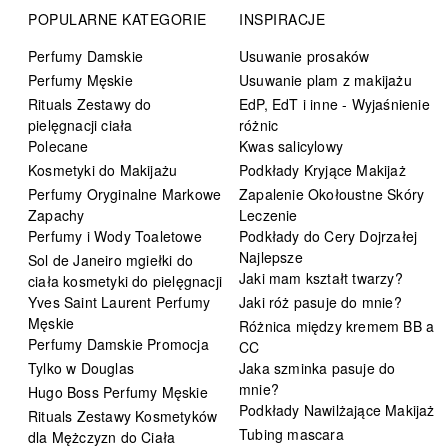
POPULARNE KATEGORIE
INSPIRACJE
Perfumy Damskie
Usuwanie prosaków
Perfumy Męskie
Usuwanie plam z makijażu
Rituals Zestawy do
EdP, EdT i inne - Wyjaśnienie
pielęgnacji ciała
różnic
Polecane
Kwas salicylowy
Kosmetyki do Makijażu
Podkłady Kryjące Makijaż
Perfumy Oryginalne Markowe
Zapalenie Okołoustne Skóry
Zapachy
Leczenie
Perfumy i Wody Toaletowe
Podkłady do Cery Dojrzałej
Najlepsze
Sol de Janeiro mgiełki do
Jaki mam kształt twarzy?
ciała kosmetyki do pielęgnacji
Yves Saint Laurent Perfumy
Jaki róż pasuje do mnie?
Męskie
Różnica między kremem BB a
Perfumy Damskie Promocja
CC
Tylko w Douglas
Jaka szminka pasuje do
mnie?
Hugo Boss Perfumy Męskie
Podkłady Nawilżające Makijaż
Rituals Zestawy Kosmetyków
Tubing mascara
dla Mężczyzn do Ciała