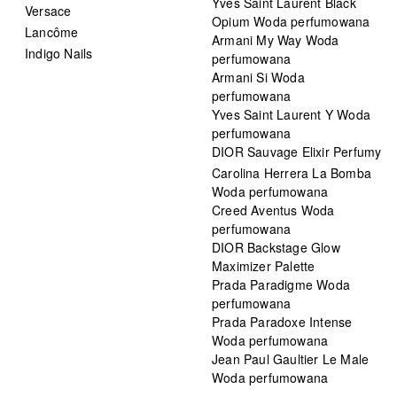
Yves Saint Laurent Black
Versace
Opium Woda perfumowana
Lancôme
Armani My Way Woda
Indigo Nails
perfumowana
Armani Si Woda
perfumowana
Yves Saint Laurent Y Woda
perfumowana
DIOR Sauvage Elixir Perfumy
Carolina Herrera La Bomba
Woda perfumowana
Creed Aventus Woda
perfumowana
DIOR Backstage Glow
Maximizer Palette
Prada Paradigme Woda
perfumowana
Prada Paradoxe Intense
Woda perfumowana
Jean Paul Gaultier Le Male
Woda perfumowana