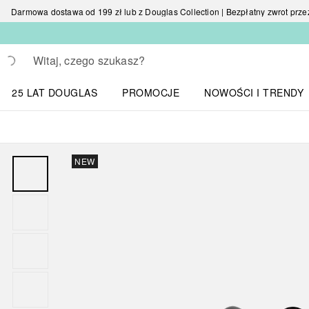
Darmowa dostawa od 199 zł lub z Douglas Collection | Bezpłatny zwrot przez 
Wracać
Wykonaj wyszukiwanie
25 LAT DOUGLAS
PROMOCJE
NOWOŚCI I TRENDY
Otwórz menu NOWOŚC
NEW