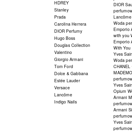
HDREY
DIOR Sa
Stanley
perfumo
Prada
Lancôme L
Woda pe
Carolina Herrera
Emporio 
DIOR Perfumy
with you
Hugo Boss
Emporio 
Douglas Collection
With You 
Valentino
Yves Sai
Giorgio Armani
Woda pe
Tom Ford
CHANEL
MADEMO
Dolce & Gabbana
perfumo
Estée Lauder
Yves Sain
Versace
Opium W
Lancôme
Armani 
Indigo Nails
perfumo
Armani S
perfumo
Yves Sai
perfumo