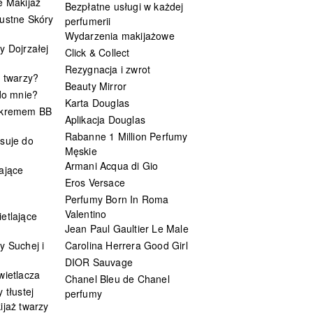
e Makijaż
Bezpłatne usługi w każdej
ustne Skóry
perfumerii
Wydarzenia makijażowe
y Dojrzałej
Click & Collect
Rezygnacja i zwrot
t twarzy?
Beauty Mirror
 do mnie?
Karta Douglas
 kremem BB
Aplikacja Douglas
Rabanne 1 Million Perfumy
suje do
Męskie
Armani Acqua di Gio
ające
Eros Versace
Perfumy Born In Roma
Valentino
etlające
Jean Paul Gaultier Le Male
y Suchej i
Carolina Herrera Good Girl
DIOR Sauvage
wietlacza
Chanel Bleu de Chanel
 tłustej
perfumy
ijaż twarzy