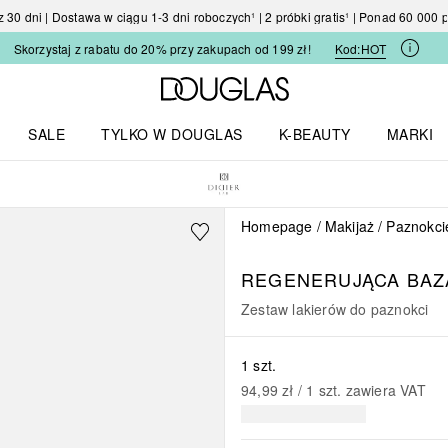
30 dni | Dostawa w ciągu 1-3 dni roboczych¹ | 2 próbki gratis¹ | Ponad 60 000
Skorzystaj z rabatu do 20% przy zakupach od 199 zł!
Kod:
HOT
Strona główna Douglas
SALE
TYLKO W DOUGLAS
K-BEAUTY
MARKI
I I TRENDY
Otwórz menu TYLKO W DOUGLAS
Otwórz menu K-BEAUTY
Otwórz 
Homepage
Makijaż
Paznokci
REGENERUJĄCA BAZA
Zestaw lakierów do paznokci
1 szt.
94,99 zł
 / 
1
szt.
zawiera VAT