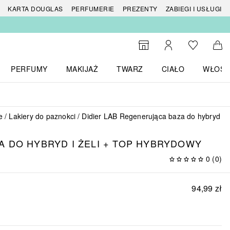
 produktów
KARTA DOUGLAS
PERFUMERIE
PREZENTY
ZABIEGI I USŁUGI
Do listy ży
Do wyszukiwarki
Moje konto
Do 
PERFUMY
MAKIJAŻ
TWARZ
CIAŁO
WŁOSY
menu MARKI
Otwórz menu Perfumy
Otwórz menu Makijaż
Otwórz menu Twarz
Otwórz menu Ciało
Otwórz
e
Lakiery do paznokci
Didier LAB Regenerująca baza do hybryd i ż
 DO HYBRYD I ŻELI + TOP HYBRYDOWY
0
(
0
)
94,99 zł