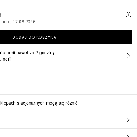
ł
o pon., 17.08.2026
DODAJ DO KOSZYKA
erfumerii nawet za 2 godziny
umerii
sklepach stacjonarnych mogą się różnić