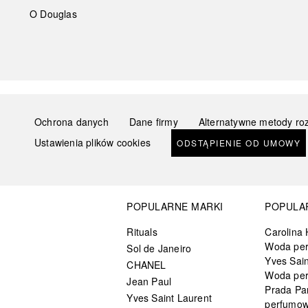
O Douglas
Ochrona danych
Dane firmy
Alternatywne metody ro
Ustawienia plików cookies
ODSTĄPIENIE OD UMOWY
POPULARNE MARKI
POPULA
Rituals
Carolina 
Woda pe
Sol de Janeiro
Yves Sain
CHANEL
Woda pe
Jean Paul
Prada Pa
Yves Saint Laurent
perfumo