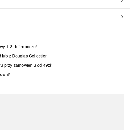
wy 1-3 dni robocze¹
lub z Douglas Collection
ru przy zamówieniu od 49zł¹
ezent¹