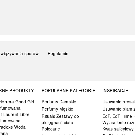
związywania sporów
Regulamin
RNE PRODUKTY
POPULARNE KATEGORIE
INSPIRACJE
Herrera Good Girl
Perfumy Damskie
Usuwanie prosa
rfumowana
Perfumy Męskie
Usuwanie plam z
t Laurent Libre
Rituals Zestawy do
EdP, EdT i inne -
rfumowana
pielęgnacji ciała
Wyjaśnienie różn
radoxe Woda
Polecane
Kwas salicylowy
wana