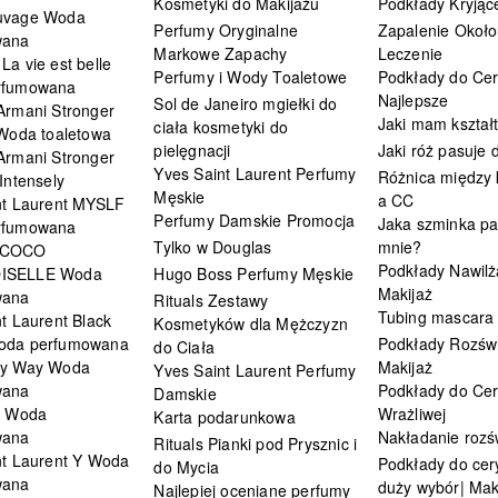
Kosmetyki do Makijażu
Podkłady Kryjąc
uvage Woda
Perfumy Oryginalne
Zapalenie Około
wana
Markowe Zapachy
Leczenie
a vie est belle
Perfumy i Wody Toaletowe
Podkłady do Cer
rfumowana
Najlepsze
Sol de Janeiro mgiełki do
Armani Stronger
Jaki mam kształ
ciała kosmetyki do
 Woda toaletowa
pielęgnacji
Jaki róż pasuje
Armani Stronger
Yves Saint Laurent Perfumy
Różnica między
Intensely
Męskie
a CC
nt Laurent MYSLF
Perfumy Damskie Promocja
Jaka szminka pa
rfumowana
Tylko w Douglas
mnie?
 COCO
Podkłady Nawilż
ISELLE Woda
Hugo Boss Perfumy Męskie
Makijaż
wana
Rituals Zestawy
Tubing mascara
t Laurent Black
Kosmetyków dla Mężczyzn
oda perfumowana
Podkłady Rozświ
do Ciała
My Way Woda
Makijaż
Yves Saint Laurent Perfumy
wana
Podkłady do Cer
Damskie
i Woda
Wrażliwej
Karta podarunkowa
wana
Nakładanie rozś
Rituals Pianki pod Prysznic i
nt Laurent Y Woda
Podkłady do cery
do Mycia
wana
duży wybór| Mak
Najlepiej oceniane perfumy