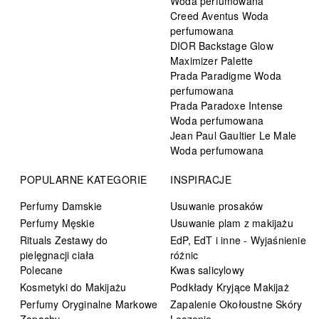
Woda perfumowana
Creed Aventus Woda
perfumowana
DIOR Backstage Glow
Maximizer Palette
Prada Paradigme Woda
perfumowana
Prada Paradoxe Intense
Woda perfumowana
Jean Paul Gaultier Le Male
Woda perfumowana
POPULARNE KATEGORIE
INSPIRACJE
Perfumy Damskie
Usuwanie prosaków
Perfumy Męskie
Usuwanie plam z makijażu
Rituals Zestawy do
EdP, EdT i inne - Wyjaśnienie
pielęgnacji ciała
różnic
Polecane
Kwas salicylowy
Kosmetyki do Makijażu
Podkłady Kryjące Makijaż
Perfumy Oryginalne Markowe
Zapalenie Okołoustne Skóry
Zapachy
Leczenie