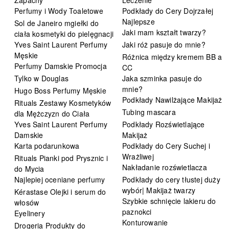
Perfumy i Wody Toaletowe
Podkłady do Cery Dojrzałej
Najlepsze
Sol de Janeiro mgiełki do
Jaki mam kształt twarzy?
ciała kosmetyki do pielęgnacji
Yves Saint Laurent Perfumy
Jaki róż pasuje do mnie?
Męskie
Różnica między kremem BB a
Perfumy Damskie Promocja
CC
Tylko w Douglas
Jaka szminka pasuje do
mnie?
Hugo Boss Perfumy Męskie
Podkłady Nawilżające Makijaż
Rituals Zestawy Kosmetyków
Tubing mascara
dla Mężczyzn do Ciała
Yves Saint Laurent Perfumy
Podkłady Rozświetlające
Damskie
Makijaż
Karta podarunkowa
Podkłady do Cery Suchej i
Wrażliwej
Rituals Pianki pod Prysznic i
Nakładanie rozświetlacza
do Mycia
Najlepiej oceniane perfumy
Podkłady do cery tłustej duży
wybór| Makijaż twarzy
Kérastase Olejki i serum do
Szybkie schnięcie lakieru do
włosów
paznokci
Eyelinery
Konturowanie
Drogeria Produkty do