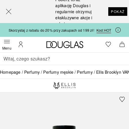
[navigation.slideout.screenreader]
aplikację Douglas i
regularnie otrzymuj
POKAŻ
ekskluzywne akcje i
rabaty
Skorzystaj z rabatu do 20% przy zakupach od 199 zł!
Kod:
HOT
Strona główna Douglas
Do listy ży
Otwórz menu
Moje konto
Do 
Menu
Wracać
Wykonaj wyszukiwanie
Homepage
Perfumy
Perfumy męskie
Perfumy
Ellis Brooklyn V