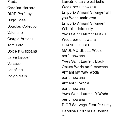
Prada
Lancôme La vie est belle
Woda perfumowana
Carolina Herrera
Emporio Armani Stronger with
DIOR Perfumy
you Woda toaletowa
Hugo Boss
Emporio Armani Stronger
Douglas Collection
With You Intensely
Valentino
Yves Saint Laurent MYSLF
Giorgio Armani
Woda perfumowana
Tom Ford
CHANEL COCO
MADEMOISELLE Woda
Dolce & Gabbana
perfumowana
Estée Lauder
Yves Saint Laurent Black
Versace
Opium Woda perfumowana
Lancôme
Armani My Way Woda
Indigo Nails
perfumowana
Armani Si Woda
perfumowana
Yves Saint Laurent Y Woda
perfumowana
DIOR Sauvage Elixir Perfumy
Carolina Herrera La Bomba