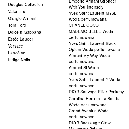
Emporio Armani Stronger
Douglas Collection
With You Intensely
Valentino
Yves Saint Laurent MYSLF
Giorgio Armani
Woda perfumowana
Tom Ford
CHANEL COCO
MADEMOISELLE Woda
Dolce & Gabbana
perfumowana
Estée Lauder
Yves Saint Laurent Black
Versace
Opium Woda perfumowana
Lancôme
Armani My Way Woda
Indigo Nails
perfumowana
Armani Si Woda
perfumowana
Yves Saint Laurent Y Woda
perfumowana
DIOR Sauvage Elixir Perfumy
Carolina Herrera La Bomba
Woda perfumowana
Creed Aventus Woda
perfumowana
DIOR Backstage Glow
Maximizer Palette