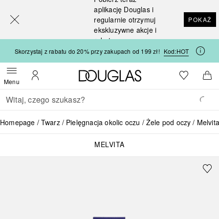
[navigation.slideout.screenreader]
aplikację Douglas i
regularnie otrzymuj
POKAŻ
ekskluzywne akcje i
rabaty
Skorzystaj z rabatu do 20% przy zakupach od 199 zł!
Kod:
HOT
Strona główna Douglas
Do listy ży
Otwórz menu
Moje konto
Do 
Menu
Wracać
Wykonaj wyszukiwanie
Homepage
Twarz
Pielęgnacja okolic oczu
Żele pod oczy
Melvit
MELVITA