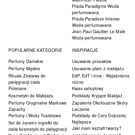
Prada Paradigme Woda
perfumowana
Prada Paradoxe Intense
Woda perfumowana
Jean Paul Gaultier Le Male
Woda perfumowana
POPULARNE KATEGORIE
INSPIRACJE
Perfumy Damskie
Usuwanie prosaków
Perfumy Męskie
Usuwanie plam z makijażu
Rituals Zestawy do
EdP, EdT i inne - Wyjaśnienie
pielęgnacji ciała
różnic
Polecane
Kwas salicylowy
Kosmetyki do Makijażu
Podkłady Kryjące Makijaż
Perfumy Oryginalne Markowe
Zapalenie Okołoustne Skóry
Zapachy
Leczenie
Perfumy i Wody Toaletowe
Podkłady do Cery Dojrzałej
Najlepsze
Sol de Janeiro mgiełki do
Jaki mam kształt twarzy?
ciała kosmetyki do pielęgnacji