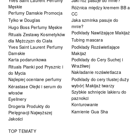
Yves Saint Laurent Perfumy
Jaki róż pasuje do mnie?
Męskie
Różnica między kremem BB a
Perfumy Damskie Promocja
CC
Tylko w Douglas
Jaka szminka pasuje do
mnie?
Hugo Boss Perfumy Męskie
Podkłady Nawilżające Makijaż
Rituals Zestawy Kosmetyków
Tubing mascara
dla Mężczyzn do Ciała
Yves Saint Laurent Perfumy
Podkłady Rozświetlające
Damskie
Makijaż
Karta podarunkowa
Podkłady do Cery Suchej i
Wrażliwej
Rituals Pianki pod Prysznic i
Nakładanie rozświetlacza
do Mycia
Najlepiej oceniane perfumy
Podkłady do cery tłustej duży
wybór| Makijaż twarzy
Kérastase Olejki i serum do
Szybkie schnięcie lakieru do
włosów
paznokci
Eyelinery
Konturowanie
Drogeria Produkty do
Kamienie Gua Sha
Pielęgnacji Najwyższej
Jakości
TOP TEMATY