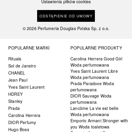
Ustawienia plików cookies
ODSTĄPIENIE OD UMOWY
©
2026
Perfumeria Douglas Polska Sp. z o.o.
POPULARNE MARKI
POPULARNE PRODUKTY
Rituals
Carolina Herrera Good Girl
Woda perfumowana
Sol de Janeiro
Yves Saint Laurent Libre
CHANEL
Woda perfumowana
Jean Paul
Prada Paradoxe Woda
Yves Saint Laurent
perfumowana
HDREY
DIOR Sauvage Woda
Stanley
perfumowana
Prada
Lancôme La vie est belle
Woda perfumowana
Carolina Herrera
Emporio Armani Stronger with
DIOR Perfumy
you Woda toaletowa
Hugo Boss