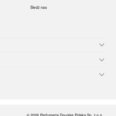
Śledź nas
©
2026
Perfumeria Douglas Polska Sp. z o.o.