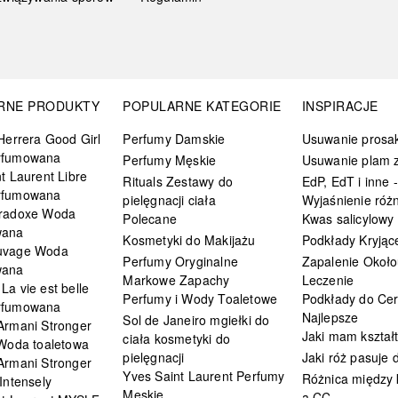
RNE PRODUKTY
POPULARNE KATEGORIE
INSPIRACJE
Herrera Good Girl
Perfumy Damskie
Usuwanie prosa
rfumowana
Perfumy Męskie
Usuwanie plam z
t Laurent Libre
Rituals Zestawy do
EdP, EdT i inne -
rfumowana
pielęgnacji ciała
Wyjaśnienie różn
radoxe Woda
Polecane
Kwas salicylowy
wana
Kosmetyki do Makijażu
Podkłady Kryjąc
uvage Woda
Perfumy Oryginalne
Zapalenie Około
wana
Markowe Zapachy
Leczenie
a vie est belle
Perfumy i Wody Toaletowe
Podkłady do Cer
rfumowana
Najlepsze
Sol de Janeiro mgiełki do
Armani Stronger
Jaki mam kształ
ciała kosmetyki do
 Woda toaletowa
pielęgnacji
Jaki róż pasuje
Armani Stronger
Yves Saint Laurent Perfumy
Różnica między
Intensely
Męskie
a CC