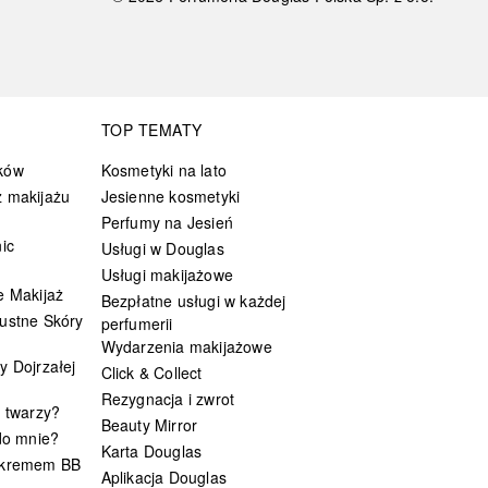
TOP TEMATY
ków
Kosmetyki na lato
 makijażu
Jesienne kosmetyki
Perfumy na Jesień
ic
Usługi w Douglas
Usługi makijażowe
e Makijaż
Bezpłatne usługi w każdej
ustne Skóry
perfumerii
Wydarzenia makijażowe
y Dojrzałej
Click & Collect
Rezygnacja i zwrot
t twarzy?
Beauty Mirror
 do mnie?
Karta Douglas
 kremem BB
Aplikacja Douglas