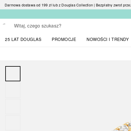
Darmowa dostawa od 199 zł lub z Douglas Collection | Bezpłatny zwrot przez 
Wracać
Wykonaj wyszukiwanie
25 LAT DOUGLAS
PROMOCJE
NOWOŚCI I TRENDY
Otwórz menu NOWOŚC