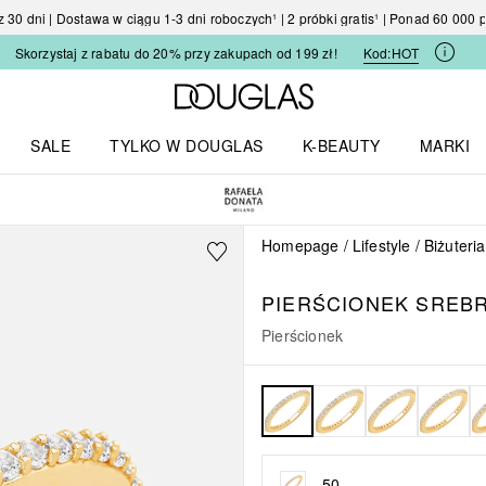
30 dni | Dostawa w ciągu 1-3 dni roboczych¹ | 2 próbki gratis¹ | Ponad 60 000
Skorzystaj z rabatu do 20% przy zakupach od 199 zł!
Kod:
HOT
Strona główna Douglas
SALE
TYLKO W DOUGLAS
K-BEAUTY
MARKI
I I TRENDY
Otwórz menu TYLKO W DOUGLAS
Otwórz menu K-BEAUTY
Otwórz 
Homepage
Lifestyle
Biżuteria
PIERŚCIONEK SREBR
Pierścionek
50