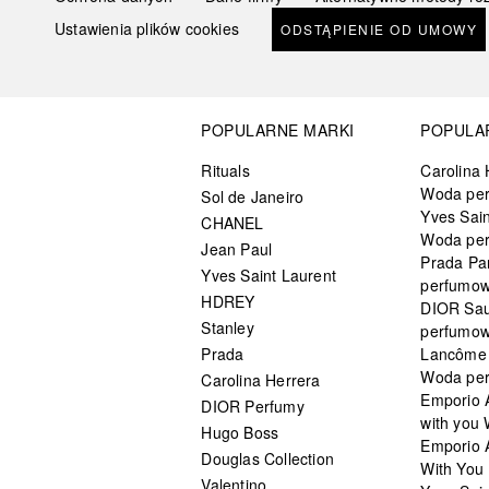
Ustawienia plików cookies
ODSTĄPIENIE OD UMOWY
POPULARNE MARKI
POPULA
Rituals
Carolina 
Woda pe
Sol de Janeiro
Yves Sain
CHANEL
Woda pe
Jean Paul
Prada Pa
Yves Saint Laurent
perfumo
HDREY
DIOR Sa
Stanley
perfumo
Prada
Lancôme L
Woda pe
Carolina Herrera
Emporio 
DIOR Perfumy
with you
Hugo Boss
Emporio 
Douglas Collection
With You 
Valentino