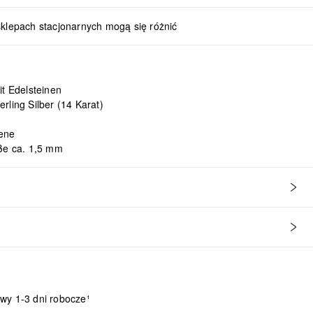
sklepach stacjonarnych mogą się różnić
it Edelsteinen
rling Silber (14 Karat)
ene
öße ca. 1,5 mm
wy 1-3 dni robocze¹