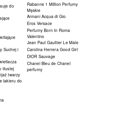
Rabanne 1 Million Perfumy
suje do
Męskie
Armani Acqua di Gio
ające
Eros Versace
Perfumy Born In Roma
Valentino
etlające
Jean Paul Gaultier Le Male
y Suchej i
Carolina Herrera Good Girl
DIOR Sauvage
wietlacza
Chanel Bleu de Chanel
 tłustej
perfumy
ijaż twarzy
e lakieru do
ha