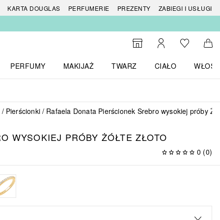
 produktów
KARTA DOUGLAS
PERFUMERIE
PREZENTY
ZABIEGI I USŁUGI
Do listy ży
Do wyszukiwarki
Moje konto
Do 
PERFUMY
MAKIJAŻ
TWARZ
CIAŁO
WŁOSY
menu MARKI
Otwórz menu Perfumy
Otwórz menu Makijaż
Otwórz menu Twarz
Otwórz menu Ciało
Otwórz
Pierścionki
Rafaela Donata Pierścionek Srebro wysokiej próby Żół
O WYSOKIEJ PRÓBY ŻÓŁTE ZŁOTO
0
(
0
)