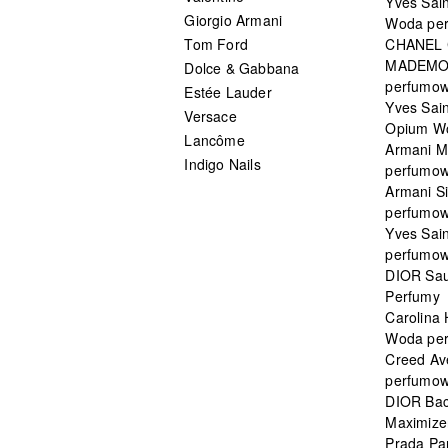
Yves Sai
Giorgio Armani
Woda pe
Tom Ford
CHANEL
MADEMO
Dolce & Gabbana
perfumo
Estée Lauder
Yves Sain
Versace
Opium W
Lancôme
Armani 
Indigo Nails
perfumo
Armani S
perfumo
Yves Sai
perfumo
DIOR Sau
Perfumy
Carolina
Woda pe
Creed Av
perfumo
DIOR Bac
Maximizer
Prada Pa