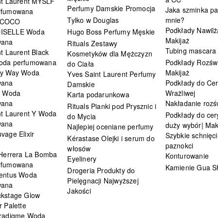
nt Laurent MYSLF
Perfumy Damskie Promocja
Jaka szminka pa
rfumowana
Tylko w Douglas
mnie?
 COCO
Podkłady Nawilż
ISELLE Woda
Hugo Boss Perfumy Męskie
Makijaż
wana
Rituals Zestawy
Tubing mascara
t Laurent Black
Kosmetyków dla Mężczyzn
oda perfumowana
Podkłady Rozświ
do Ciała
My Way Woda
Makijaż
Yves Saint Laurent Perfumy
wana
Podkłady do Cer
Damskie
i Woda
Wrażliwej
Karta podarunkowa
wana
Nakładanie rozś
Rituals Pianki pod Prysznic i
nt Laurent Y Woda
Podkłady do cery
do Mycia
wana
duży wybór| Mak
Najlepiej oceniane perfumy
vage Elixir
Szybkie schnięci
Kérastase Olejki i serum do
paznokci
włosów
 Herrera La Bomba
Konturowanie
Eyelinery
rfumowana
Kamienie Gua S
Drogeria Produkty do
entus Woda
Pielęgnacji Najwyższej
wana
Jakości
kstage Glow
 Palette
radigme Woda