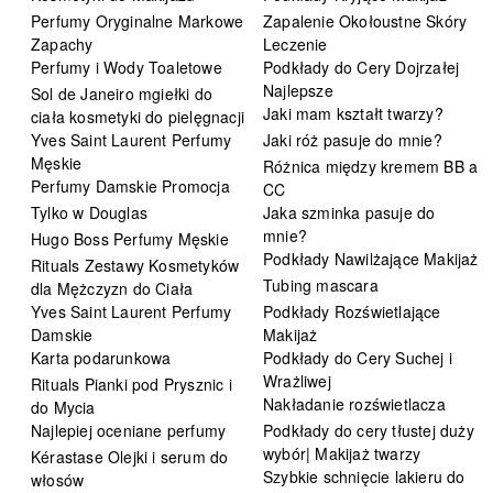
Perfumy Oryginalne Markowe
Zapalenie Okołoustne Skóry
Zapachy
Leczenie
Perfumy i Wody Toaletowe
Podkłady do Cery Dojrzałej
Najlepsze
Sol de Janeiro mgiełki do
Jaki mam kształt twarzy?
ciała kosmetyki do pielęgnacji
Yves Saint Laurent Perfumy
Jaki róż pasuje do mnie?
Męskie
Różnica między kremem BB a
Perfumy Damskie Promocja
CC
Tylko w Douglas
Jaka szminka pasuje do
mnie?
Hugo Boss Perfumy Męskie
Podkłady Nawilżające Makijaż
Rituals Zestawy Kosmetyków
Tubing mascara
dla Mężczyzn do Ciała
Yves Saint Laurent Perfumy
Podkłady Rozświetlające
Damskie
Makijaż
Karta podarunkowa
Podkłady do Cery Suchej i
Wrażliwej
Rituals Pianki pod Prysznic i
Nakładanie rozświetlacza
do Mycia
Najlepiej oceniane perfumy
Podkłady do cery tłustej duży
wybór| Makijaż twarzy
Kérastase Olejki i serum do
Szybkie schnięcie lakieru do
włosów