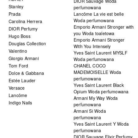
DIOR Sauvage Woda
Stanley
perfumowana
Prada
Lancôme La vie est belle
Woda perfumowana
Carolina Herrera
Emporio Armani Stronger with
DIOR Perfumy
you Woda toaletowa
Hugo Boss
Emporio Armani Stronger
Douglas Collection
With You Intensely
Valentino
Yves Saint Laurent MYSLF
Giorgio Armani
Woda perfumowana
Tom Ford
CHANEL COCO
MADEMOISELLE Woda
Dolce & Gabbana
perfumowana
Estée Lauder
Yves Saint Laurent Black
Versace
Opium Woda perfumowana
Lancôme
Armani My Way Woda
Indigo Nails
perfumowana
Armani Si Woda
perfumowana
Yves Saint Laurent Y Woda
perfumowana
DIOR Sauvage Elixir Perfumy