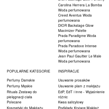
Carolina Herrera La Bomba
Woda perfumowana
Creed Aventus Woda
perfumowana
DIOR Backstage Glow
Maximizer Palette
Prada Paradigme Woda
perfumowana
Prada Paradoxe Intense
Woda perfumowana
Jean Paul Gaultier Le Male
Woda perfumowana
POPULARNE KATEGORIE
INSPIRACJE
Perfumy Damskie
Usuwanie prosaków
Perfumy Męskie
Usuwanie plam z makijażu
Rituals Zestawy do
EdP, EdT i inne - Wyjaśnienie
pielęgnacji ciała
różnic
Polecane
Kwas salicylowy
Kosmetyki do Makijażu
Podkłady Kryjące Makijaż