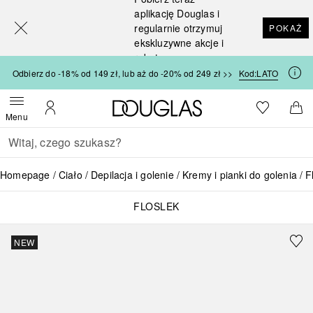
[navigation.slideout.screenreader]
aplikację Douglas i
regularnie otrzymuj
POKAŻ
ekskluzywne akcje i
rabaty
Odbierz do -18% od 149 zł, lub aż do -20% od 249 zł >>
Kod:
LATO
Strona główna Douglas
Do listy ży
Otwórz menu
Moje konto
Do 
Menu
Wracać
Wykonaj wyszukiwanie
Homepage
Ciało
Depilacja i golenie
Kremy i pianki do golenia
F
FLOSLEK
NEW