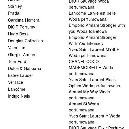
DIOR Sauvage Woda
Stanley
perfumowana
Prada
Lancôme La vie est belle
Woda perfumowana
Carolina Herrera
Emporio Armani Stronger with
DIOR Perfumy
you Woda toaletowa
Hugo Boss
Emporio Armani Stronger
Douglas Collection
With You Intensely
Valentino
Yves Saint Laurent MYSLF
Giorgio Armani
Woda perfumowana
Tom Ford
CHANEL COCO
MADEMOISELLE Woda
Dolce & Gabbana
perfumowana
Estée Lauder
Yves Saint Laurent Black
Versace
Opium Woda perfumowana
Lancôme
Armani My Way Woda
Indigo Nails
perfumowana
Armani Si Woda
perfumowana
Yves Saint Laurent Y Woda
perfumowana
DIOR Sauvage Elixir Perfumy