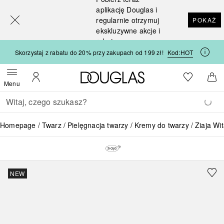
[navigation.slideout.screenreader]
aplikację Douglas i
regularnie otrzymuj
POKAŻ
ekskluzywne akcje i
rabaty
Skorzystaj z rabatu do 20% przy zakupach od 199 zł!
Kod:
HOT
Strona główna Douglas
Do listy ży
Otwórz menu
Moje konto
Do 
Menu
Wracać
Wykonaj wyszukiwanie
Homepage
Twarz
Pielęgnacja twarzy
Kremy do twarzy
Ziaja Wi
NEW