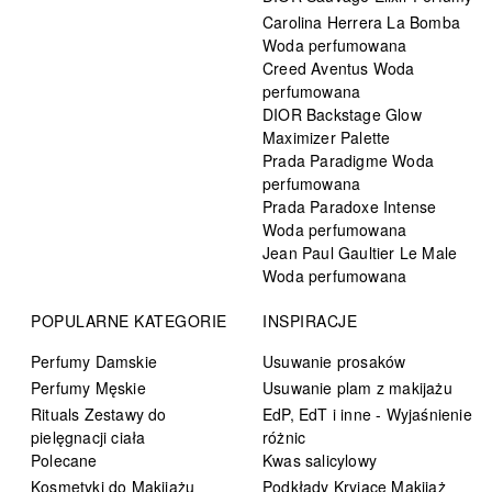
Carolina Herrera La Bomba
Woda perfumowana
Creed Aventus Woda
perfumowana
DIOR Backstage Glow
Maximizer Palette
Prada Paradigme Woda
perfumowana
Prada Paradoxe Intense
Woda perfumowana
Jean Paul Gaultier Le Male
Woda perfumowana
POPULARNE KATEGORIE
INSPIRACJE
Perfumy Damskie
Usuwanie prosaków
Perfumy Męskie
Usuwanie plam z makijażu
Rituals Zestawy do
EdP, EdT i inne - Wyjaśnienie
pielęgnacji ciała
różnic
Polecane
Kwas salicylowy
Kosmetyki do Makijażu
Podkłady Kryjące Makijaż