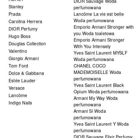
DIOR Sauvage Woda
Stanley
perfumowana
Prada
Lancôme La vie est belle
Woda perfumowana
Carolina Herrera
Emporio Armani Stronger with
DIOR Perfumy
you Woda toaletowa
Hugo Boss
Emporio Armani Stronger
Douglas Collection
With You Intensely
Valentino
Yves Saint Laurent MYSLF
Giorgio Armani
Woda perfumowana
Tom Ford
CHANEL COCO
MADEMOISELLE Woda
Dolce & Gabbana
perfumowana
Estée Lauder
Yves Saint Laurent Black
Versace
Opium Woda perfumowana
Lancôme
Armani My Way Woda
Indigo Nails
perfumowana
Armani Si Woda
perfumowana
Yves Saint Laurent Y Woda
perfumowana
DIOR Sauvage Elixir Perfumy