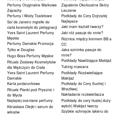
Perfumy Oryginalne Markowe
Zapalenie Okołoustne Skóry
Zapachy
Leczenie
Perfumy i Wody Toaletowe
Podkłady do Cery Dojrzałej
Najlepsze
Sol de Janeiro mgiełki do
Jaki mam kształt twarzy?
ciała kosmetyki do pielęgnacji
Yves Saint Laurent Perfumy
Jaki róż pasuje do mnie?
Męskie
Różnica między kremem BB a
Perfumy Damskie Promocja
CC
Tylko w Douglas
Jaka szminka pasuje do
mnie?
Hugo Boss Perfumy Męskie
Podkłady Nawilżające Makijaż
Rituals Zestawy Kosmetyków
Tubing mascara
dla Mężczyzn do Ciała
Yves Saint Laurent Perfumy
Podkłady Rozświetlające
Damskie
Makijaż
Karta podarunkowa
Podkłady do Cery Suchej i
Wrażliwej
Rituals Pianki pod Prysznic i
Nakładanie rozświetlacza
do Mycia
Najlepiej oceniane perfumy
Podkłady do cery tłustej duży
wybór| Makijaż twarzy
Kérastase Olejki i serum do
Szybkie schnięcie lakieru do
włosów