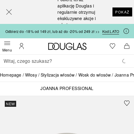
[navigation.slideout.screenreader]
aplikację Douglas i
regularnie otrzymuj
POKAŻ
ekskluzywne akcje i
rabaty
Odbierz do -18% od 149 zł, lub aż do -20% od 249 zł >>
Kod:
LATO
Strona główna Douglas
Do listy ży
Otwórz menu
Moje konto
Do 
Menu
Wracać
Wykonaj wyszukiwanie
Homepage
Włosy
Stylizacja włosów
Wosk do włosów
Joanna Pr
JOANNA PROFESSIONAL
NEW