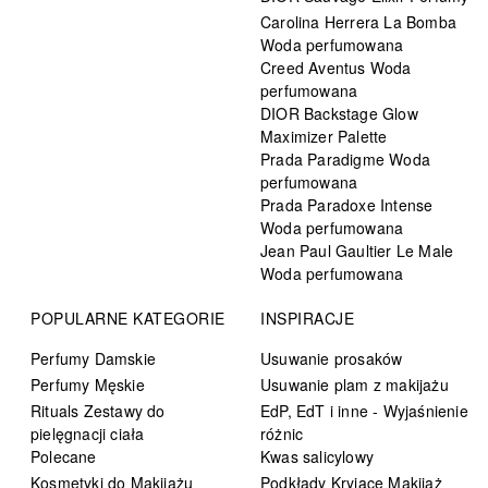
Carolina Herrera La Bomba
Woda perfumowana
Creed Aventus Woda
perfumowana
DIOR Backstage Glow
Maximizer Palette
Prada Paradigme Woda
perfumowana
Prada Paradoxe Intense
Woda perfumowana
Jean Paul Gaultier Le Male
Woda perfumowana
POPULARNE KATEGORIE
INSPIRACJE
Perfumy Damskie
Usuwanie prosaków
Perfumy Męskie
Usuwanie plam z makijażu
Rituals Zestawy do
EdP, EdT i inne - Wyjaśnienie
pielęgnacji ciała
różnic
Polecane
Kwas salicylowy
Kosmetyki do Makijażu
Podkłady Kryjące Makijaż