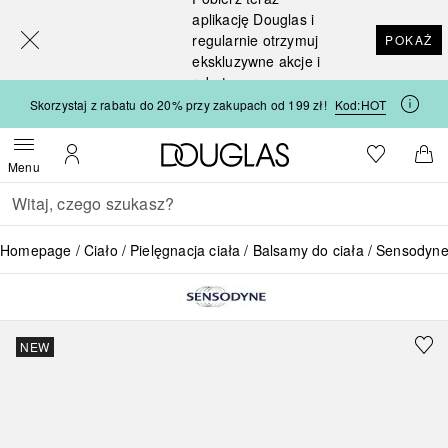
[navigation.slideout.screenreader]
aplikację Douglas i
regularnie otrzymuj
POKAŻ
ekskluzywne akcje i
rabaty
Skorzystaj z rabatu do 20% przy zakupach od 199 zł!
Kod:
HOT
Strona główna Douglas
Do listy ży
Otwórz menu
Moje konto
Do 
Menu
Wracać
Wykonaj wyszukiwanie
Homepage
Ciało
Pielęgnacja ciała
Balsamy do ciała
Sensodyne
NEW