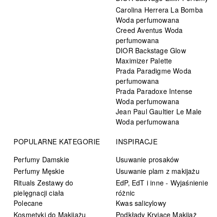
Carolina Herrera La Bomba
Woda perfumowana
Creed Aventus Woda
perfumowana
DIOR Backstage Glow
Maximizer Palette
Prada Paradigme Woda
perfumowana
Prada Paradoxe Intense
Woda perfumowana
Jean Paul Gaultier Le Male
Woda perfumowana
POPULARNE KATEGORIE
INSPIRACJE
Perfumy Damskie
Usuwanie prosaków
Perfumy Męskie
Usuwanie plam z makijażu
Rituals Zestawy do
EdP, EdT i inne - Wyjaśnienie
pielęgnacji ciała
różnic
Polecane
Kwas salicylowy
Kosmetyki do Makijażu
Podkłady Kryjące Makijaż