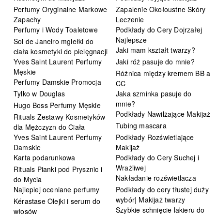
Perfumy Oryginalne Markowe
Zapalenie Okołoustne Skóry
Zapachy
Leczenie
Perfumy i Wody Toaletowe
Podkłady do Cery Dojrzałej
Najlepsze
Sol de Janeiro mgiełki do
Jaki mam kształt twarzy?
ciała kosmetyki do pielęgnacji
Yves Saint Laurent Perfumy
Jaki róż pasuje do mnie?
Męskie
Różnica między kremem BB a
Perfumy Damskie Promocja
CC
Tylko w Douglas
Jaka szminka pasuje do
mnie?
Hugo Boss Perfumy Męskie
Podkłady Nawilżające Makijaż
Rituals Zestawy Kosmetyków
Tubing mascara
dla Mężczyzn do Ciała
Yves Saint Laurent Perfumy
Podkłady Rozświetlające
Damskie
Makijaż
Karta podarunkowa
Podkłady do Cery Suchej i
Wrażliwej
Rituals Pianki pod Prysznic i
Nakładanie rozświetlacza
do Mycia
Najlepiej oceniane perfumy
Podkłady do cery tłustej duży
wybór| Makijaż twarzy
Kérastase Olejki i serum do
Szybkie schnięcie lakieru do
włosów