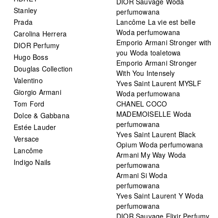
DIOR Sauvage Woda
Stanley
perfumowana
Prada
Lancôme La vie est belle
Woda perfumowana
Carolina Herrera
Emporio Armani Stronger with
DIOR Perfumy
you Woda toaletowa
Hugo Boss
Emporio Armani Stronger
Douglas Collection
With You Intensely
Valentino
Yves Saint Laurent MYSLF
Giorgio Armani
Woda perfumowana
Tom Ford
CHANEL COCO
MADEMOISELLE Woda
Dolce & Gabbana
perfumowana
Estée Lauder
Yves Saint Laurent Black
Versace
Opium Woda perfumowana
Lancôme
Armani My Way Woda
Indigo Nails
perfumowana
Armani Si Woda
perfumowana
Yves Saint Laurent Y Woda
perfumowana
DIOR Sauvage Elixir Perfumy