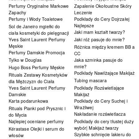
Perfumy Oryginalne Markowe
Zapalenie Okołoustne Skóry
Zapachy
Leczenie
Perfumy i Wody Toaletowe
Podkłady do Cery Dojrzałej
Najlepsze
Sol de Janeiro mgiełki do
Jaki mam kształt twarzy?
ciała kosmetyki do pielęgnacji
Yves Saint Laurent Perfumy
Jaki róż pasuje do mnie?
Męskie
Różnica między kremem BB a
Perfumy Damskie Promocja
CC
Tylko w Douglas
Jaka szminka pasuje do
mnie?
Hugo Boss Perfumy Męskie
Podkłady Nawilżające Makijaż
Rituals Zestawy Kosmetyków
Tubing mascara
dla Mężczyzn do Ciała
Yves Saint Laurent Perfumy
Podkłady Rozświetlające
Damskie
Makijaż
Karta podarunkowa
Podkłady do Cery Suchej i
Wrażliwej
Rituals Pianki pod Prysznic i
Nakładanie rozświetlacza
do Mycia
Najlepiej oceniane perfumy
Podkłady do cery tłustej duży
wybór| Makijaż twarzy
Kérastase Olejki i serum do
Szybkie schnięcie lakieru do
włosów