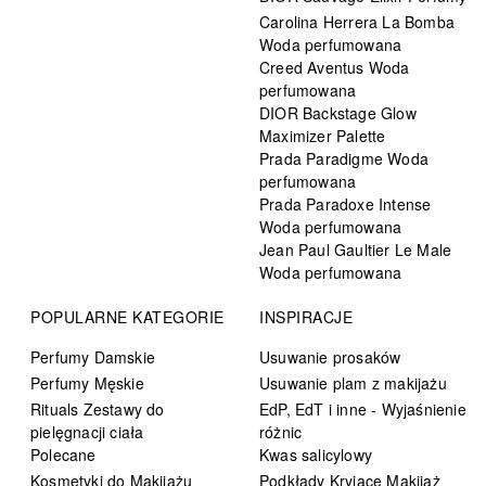
Carolina Herrera La Bomba
Woda perfumowana
Creed Aventus Woda
perfumowana
DIOR Backstage Glow
Maximizer Palette
Prada Paradigme Woda
perfumowana
Prada Paradoxe Intense
Woda perfumowana
Jean Paul Gaultier Le Male
Woda perfumowana
POPULARNE KATEGORIE
INSPIRACJE
Perfumy Damskie
Usuwanie prosaków
Perfumy Męskie
Usuwanie plam z makijażu
Rituals Zestawy do
EdP, EdT i inne - Wyjaśnienie
pielęgnacji ciała
różnic
Polecane
Kwas salicylowy
Kosmetyki do Makijażu
Podkłady Kryjące Makijaż