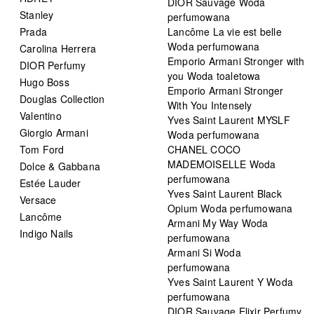
DIOR Sauvage Woda
Stanley
perfumowana
Prada
Lancôme La vie est belle
Woda perfumowana
Carolina Herrera
Emporio Armani Stronger with
DIOR Perfumy
you Woda toaletowa
Hugo Boss
Emporio Armani Stronger
Douglas Collection
With You Intensely
Valentino
Yves Saint Laurent MYSLF
Giorgio Armani
Woda perfumowana
Tom Ford
CHANEL COCO
MADEMOISELLE Woda
Dolce & Gabbana
perfumowana
Estée Lauder
Yves Saint Laurent Black
Versace
Opium Woda perfumowana
Lancôme
Armani My Way Woda
Indigo Nails
perfumowana
Armani Si Woda
perfumowana
Yves Saint Laurent Y Woda
perfumowana
DIOR Sauvage Elixir Perfumy