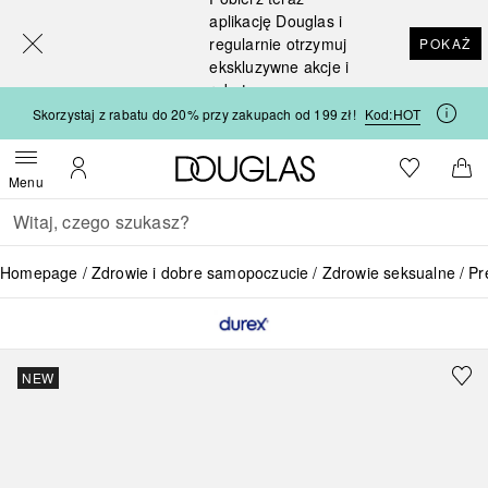
[navigation.slideout.screenreader]
aplikację Douglas i
regularnie otrzymuj
POKAŻ
ekskluzywne akcje i
rabaty
Skorzystaj z rabatu do 20% przy zakupach od 199 zł!
Kod:
HOT
Strona główna Douglas
Do listy ży
Otwórz menu
Moje konto
Do 
Menu
Wracać
Wykonaj wyszukiwanie
Homepage
Zdrowie i dobre samopoczucie
Zdrowie seksualne
Pr
NEW