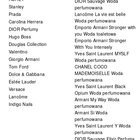
DIOR Sauvage Woda
Stanley
perfumowana
Prada
Lancôme La vie est belle
Woda perfumowana
Carolina Herrera
Emporio Armani Stronger with
DIOR Perfumy
you Woda toaletowa
Hugo Boss
Emporio Armani Stronger
Douglas Collection
With You Intensely
Valentino
Yves Saint Laurent MYSLF
Giorgio Armani
Woda perfumowana
Tom Ford
CHANEL COCO
MADEMOISELLE Woda
Dolce & Gabbana
perfumowana
Estée Lauder
Yves Saint Laurent Black
Versace
Opium Woda perfumowana
Lancôme
Armani My Way Woda
Indigo Nails
perfumowana
Armani Si Woda
perfumowana
Yves Saint Laurent Y Woda
perfumowana
DIOR Sauvage Elixir Perfumy