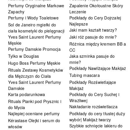
Perfumy Oryginalne Markowe
Zapalenie Okołoustne Skóry
Zapachy
Leczenie
Perfumy i Wody Toaletowe
Podkłady do Cery Dojrzałej
Najlepsze
Sol de Janeiro mgiełki do
Jaki mam kształt twarzy?
ciała kosmetyki do pielęgnacji
Yves Saint Laurent Perfumy
Jaki róż pasuje do mnie?
Męskie
Różnica między kremem BB a
Perfumy Damskie Promocja
CC
Tylko w Douglas
Jaka szminka pasuje do
mnie?
Hugo Boss Perfumy Męskie
Podkłady Nawilżające Makijaż
Rituals Zestawy Kosmetyków
Tubing mascara
dla Mężczyzn do Ciała
Yves Saint Laurent Perfumy
Podkłady Rozświetlające
Damskie
Makijaż
Karta podarunkowa
Podkłady do Cery Suchej i
Wrażliwej
Rituals Pianki pod Prysznic i
Nakładanie rozświetlacza
do Mycia
Najlepiej oceniane perfumy
Podkłady do cery tłustej duży
wybór| Makijaż twarzy
Kérastase Olejki i serum do
Szybkie schnięcie lakieru do
włosów