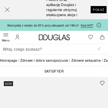
[navigation.slideout.screenreader]
aplikację Douglas i
regularnie otrzymuj
POKAŻ
ekskluzywne akcje i
rabaty
Skorzystaj z rabatu do 20% przy zakupach od 199 zł!
Kod:
HOT
Strona główna Douglas
Do listy ży
Otwórz menu
Moje konto
Do 
Menu
Wracać
Wykonaj wyszukiwanie
Homepage
Zdrowie i dobre samopoczucie
Zdrowie seksualne
Za
SATISFYER
NEW