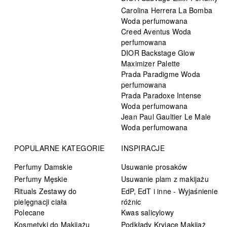
Carolina Herrera La Bomba
Woda perfumowana
Creed Aventus Woda
perfumowana
DIOR Backstage Glow
Maximizer Palette
Prada Paradigme Woda
perfumowana
Prada Paradoxe Intense
Woda perfumowana
Jean Paul Gaultier Le Male
Woda perfumowana
POPULARNE KATEGORIE
INSPIRACJE
Perfumy Damskie
Usuwanie prosaków
Perfumy Męskie
Usuwanie plam z makijażu
Rituals Zestawy do
EdP, EdT i inne - Wyjaśnienie
pielęgnacji ciała
różnic
Polecane
Kwas salicylowy
Kosmetyki do Makijażu
Podkłady Kryjące Makijaż