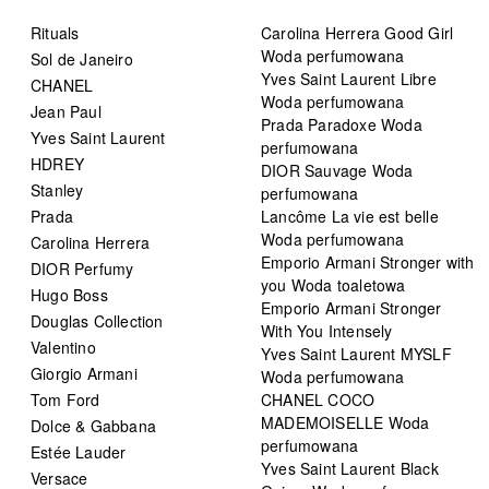
Rituals
Carolina Herrera Good Girl
Woda perfumowana
Sol de Janeiro
Yves Saint Laurent Libre
CHANEL
Woda perfumowana
Jean Paul
Prada Paradoxe Woda
Yves Saint Laurent
perfumowana
HDREY
DIOR Sauvage Woda
Stanley
perfumowana
Prada
Lancôme La vie est belle
Woda perfumowana
Carolina Herrera
Emporio Armani Stronger with
DIOR Perfumy
you Woda toaletowa
Hugo Boss
Emporio Armani Stronger
Douglas Collection
With You Intensely
Valentino
Yves Saint Laurent MYSLF
Giorgio Armani
Woda perfumowana
Tom Ford
CHANEL COCO
MADEMOISELLE Woda
Dolce & Gabbana
perfumowana
Estée Lauder
Yves Saint Laurent Black
Versace