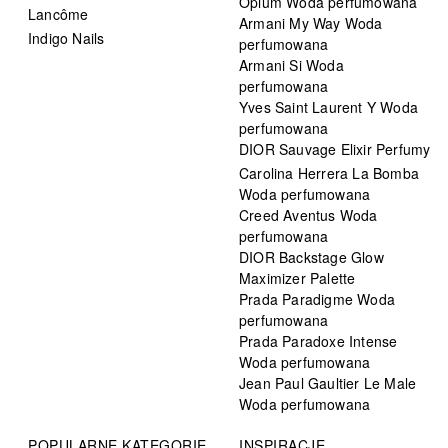
Opium Woda perfumowana
Lancôme
Armani My Way Woda
Indigo Nails
perfumowana
Armani Si Woda
perfumowana
Yves Saint Laurent Y Woda
perfumowana
DIOR Sauvage Elixir Perfumy
Carolina Herrera La Bomba
Woda perfumowana
Creed Aventus Woda
perfumowana
DIOR Backstage Glow
Maximizer Palette
Prada Paradigme Woda
perfumowana
Prada Paradoxe Intense
Woda perfumowana
Jean Paul Gaultier Le Male
Woda perfumowana
POPULARNE KATEGORIE
INSPIRACJE