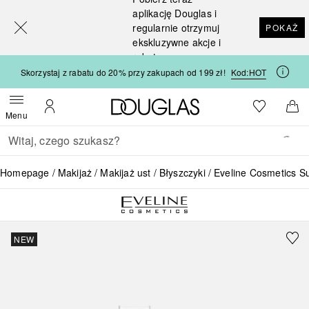
[navigation.slideout.screenreader]
aplikację Douglas i
regularnie otrzymuj
POKAŻ
ekskluzywne akcje i
rabaty
Skorzystaj z rabatu do 20% przy zakupach od 199 zł!
Kod:
HOT
Strona główna Douglas
Do listy ży
Otwórz menu
Moje konto
Do 
Menu
Wracać
Wykonaj wyszukiwanie
Homepage
Makijaż
Makijaż ust
Błyszczyki
Eveline Cosmetics Sup
NEW