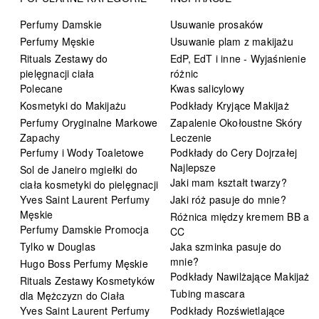
Perfumy Damskie
Usuwanie prosaków
Perfumy Męskie
Usuwanie plam z makijażu
Rituals Zestawy do
EdP, EdT i inne - Wyjaśnienie
pielęgnacji ciała
różnic
Polecane
Kwas salicylowy
Kosmetyki do Makijażu
Podkłady Kryjące Makijaż
Perfumy Oryginalne Markowe
Zapalenie Okołoustne Skóry
Zapachy
Leczenie
Perfumy i Wody Toaletowe
Podkłady do Cery Dojrzałej
Najlepsze
Sol de Janeiro mgiełki do
Jaki mam kształt twarzy?
ciała kosmetyki do pielęgnacji
Yves Saint Laurent Perfumy
Jaki róż pasuje do mnie?
Męskie
Różnica między kremem BB a
Perfumy Damskie Promocja
CC
Tylko w Douglas
Jaka szminka pasuje do
mnie?
Hugo Boss Perfumy Męskie
Podkłady Nawilżające Makijaż
Rituals Zestawy Kosmetyków
Tubing mascara
dla Mężczyzn do Ciała
Yves Saint Laurent Perfumy
Podkłady Rozświetlające