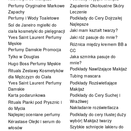
Perfumy Oryginalne Markowe
Zapalenie Okołoustne Skóry
Zapachy
Leczenie
Perfumy i Wody Toaletowe
Podkłady do Cery Dojrzałej
Najlepsze
Sol de Janeiro mgiełki do
Jaki mam kształt twarzy?
ciała kosmetyki do pielęgnacji
Yves Saint Laurent Perfumy
Jaki róż pasuje do mnie?
Męskie
Różnica między kremem BB a
Perfumy Damskie Promocja
CC
Tylko w Douglas
Jaka szminka pasuje do
mnie?
Hugo Boss Perfumy Męskie
Podkłady Nawilżające Makijaż
Rituals Zestawy Kosmetyków
Tubing mascara
dla Mężczyzn do Ciała
Yves Saint Laurent Perfumy
Podkłady Rozświetlające
Damskie
Makijaż
Karta podarunkowa
Podkłady do Cery Suchej i
Wrażliwej
Rituals Pianki pod Prysznic i
Nakładanie rozświetlacza
do Mycia
Najlepiej oceniane perfumy
Podkłady do cery tłustej duży
wybór| Makijaż twarzy
Kérastase Olejki i serum do
Szybkie schnięcie lakieru do
włosów