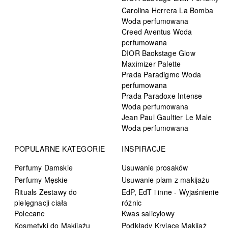
Carolina Herrera La Bomba
Woda perfumowana
Creed Aventus Woda
perfumowana
DIOR Backstage Glow
Maximizer Palette
Prada Paradigme Woda
perfumowana
Prada Paradoxe Intense
Woda perfumowana
Jean Paul Gaultier Le Male
Woda perfumowana
POPULARNE KATEGORIE
INSPIRACJE
Perfumy Damskie
Usuwanie prosaków
Perfumy Męskie
Usuwanie plam z makijażu
Rituals Zestawy do
EdP, EdT i inne - Wyjaśnienie
pielęgnacji ciała
różnic
Polecane
Kwas salicylowy
Kosmetyki do Makijażu
Podkłady Kryjące Makijaż