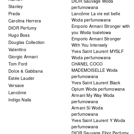
DIOR Sauvage Woda
Stanley
perfumowana
Prada
Lancôme La vie est belle
Woda perfumowana
Carolina Herrera
Emporio Armani Stronger with
DIOR Perfumy
you Woda toaletowa
Hugo Boss
Emporio Armani Stronger
Douglas Collection
With You Intensely
Valentino
Yves Saint Laurent MYSLF
Giorgio Armani
Woda perfumowana
Tom Ford
CHANEL COCO
MADEMOISELLE Woda
Dolce & Gabbana
perfumowana
Estée Lauder
Yves Saint Laurent Black
Versace
Opium Woda perfumowana
Lancôme
Armani My Way Woda
Indigo Nails
perfumowana
Armani Si Woda
perfumowana
Yves Saint Laurent Y Woda
perfumowana
DIOR Sauvage Elixir Perfumy