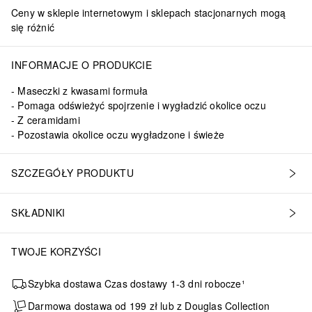
Ceny w sklepie internetowym i sklepach stacjonarnych mogą
się różnić
INFORMACJE O PRODUKCIE
Maseczki z kwasami formuła
Pomaga odświeżyć spojrzenie i wygładzić okolice oczu
Z ceramidami
Pozostawia okolice oczu wygładzone i świeże
SZCZEGÓŁY PRODUKTU
kładniki aktywne:• Celuloza• Ceramidy 1,3,6ll• Fitosfingozyna• Chol
SKŁADNIKI
TWOJE KORZYŚCI
Szybka dostawa Czas dostawy 1-3 dni robocze¹
Darmowa dostawa od 199 zł lub z Douglas Collection