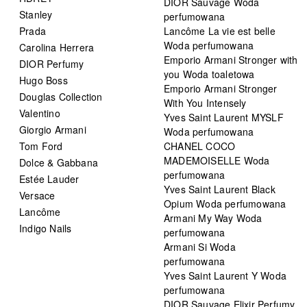
DIOR Sauvage Woda
Stanley
perfumowana
Prada
Lancôme La vie est belle
Woda perfumowana
Carolina Herrera
Emporio Armani Stronger with
DIOR Perfumy
you Woda toaletowa
Hugo Boss
Emporio Armani Stronger
Douglas Collection
With You Intensely
Valentino
Yves Saint Laurent MYSLF
Giorgio Armani
Woda perfumowana
Tom Ford
CHANEL COCO
MADEMOISELLE Woda
Dolce & Gabbana
perfumowana
Estée Lauder
Yves Saint Laurent Black
Versace
Opium Woda perfumowana
Lancôme
Armani My Way Woda
Indigo Nails
perfumowana
Armani Si Woda
perfumowana
Yves Saint Laurent Y Woda
perfumowana
DIOR Sauvage Elixir Perfumy