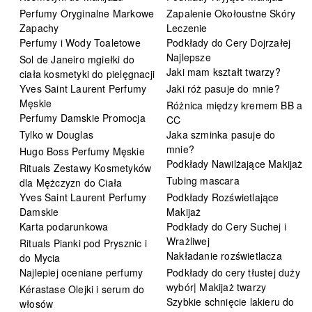
Perfumy Oryginalne Markowe
Zapalenie Okołoustne Skóry
Zapachy
Leczenie
Perfumy i Wody Toaletowe
Podkłady do Cery Dojrzałej
Najlepsze
Sol de Janeiro mgiełki do
Jaki mam kształt twarzy?
ciała kosmetyki do pielęgnacji
Yves Saint Laurent Perfumy
Jaki róż pasuje do mnie?
Męskie
Różnica między kremem BB a
Perfumy Damskie Promocja
CC
Tylko w Douglas
Jaka szminka pasuje do
mnie?
Hugo Boss Perfumy Męskie
Podkłady Nawilżające Makijaż
Rituals Zestawy Kosmetyków
Tubing mascara
dla Mężczyzn do Ciała
Yves Saint Laurent Perfumy
Podkłady Rozświetlające
Damskie
Makijaż
Karta podarunkowa
Podkłady do Cery Suchej i
Wrażliwej
Rituals Pianki pod Prysznic i
Nakładanie rozświetlacza
do Mycia
Najlepiej oceniane perfumy
Podkłady do cery tłustej duży
wybór| Makijaż twarzy
Kérastase Olejki i serum do
Szybkie schnięcie lakieru do
włosów