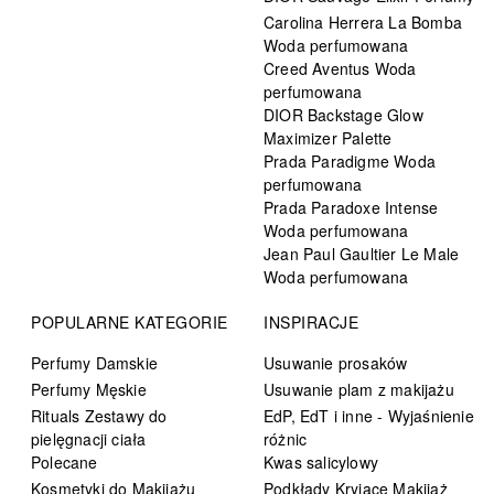
Carolina Herrera La Bomba
Woda perfumowana
Creed Aventus Woda
perfumowana
DIOR Backstage Glow
Maximizer Palette
Prada Paradigme Woda
perfumowana
Prada Paradoxe Intense
Woda perfumowana
Jean Paul Gaultier Le Male
Woda perfumowana
POPULARNE KATEGORIE
INSPIRACJE
Perfumy Damskie
Usuwanie prosaków
Perfumy Męskie
Usuwanie plam z makijażu
Rituals Zestawy do
EdP, EdT i inne - Wyjaśnienie
pielęgnacji ciała
różnic
Polecane
Kwas salicylowy
Kosmetyki do Makijażu
Podkłady Kryjące Makijaż