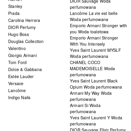
DIOR Sauvage Woda
Stanley
perfumowana
Prada
Lancôme La vie est belle
Woda perfumowana
Carolina Herrera
Emporio Armani Stronger with
DIOR Perfumy
you Woda toaletowa
Hugo Boss
Emporio Armani Stronger
Douglas Collection
With You Intensely
Valentino
Yves Saint Laurent MYSLF
Giorgio Armani
Woda perfumowana
Tom Ford
CHANEL COCO
MADEMOISELLE Woda
Dolce & Gabbana
perfumowana
Estée Lauder
Yves Saint Laurent Black
Versace
Opium Woda perfumowana
Lancôme
Armani My Way Woda
Indigo Nails
perfumowana
Armani Si Woda
perfumowana
Yves Saint Laurent Y Woda
perfumowana
DIOR Sauvage Elixir Perfumy