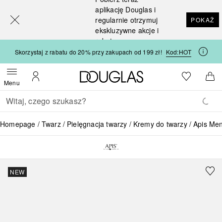
[navigation.slideout.screenreader]
aplikację Douglas i
regularnie otrzymuj
POKAŻ
ekskluzywne akcje i
rabaty
Skorzystaj z rabatu do 20% przy zakupach od 199 zł!
Kod:
HOT
Strona główna Douglas
Do listy ży
Otwórz menu
Moje konto
Do 
Menu
Wracać
Wykonaj wyszukiwanie
Homepage
Twarz
Pielęgnacja twarzy
Kremy do twarzy
Apis Men
NEW