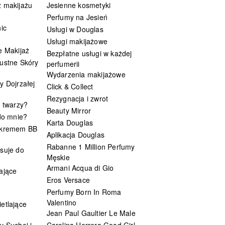
 makijażu
Jesienne kosmetyki
Perfumy na Jesień
ic
Usługi w Douglas
Usługi makijażowe
e Makijaż
Bezpłatne usługi w każdej
ustne Skóry
perfumerii
Wydarzenia makijażowe
y Dojrzałej
Click & Collect
Rezygnacja i zwrot
t twarzy?
Beauty Mirror
 do mnie?
Karta Douglas
 kremem BB
Aplikacja Douglas
Rabanne 1 Million Perfumy
suje do
Męskie
Armani Acqua di Gio
ające
Eros Versace
Perfumy Born In Roma
Valentino
etlające
Jean Paul Gaultier Le Male
y Suchej i
Carolina Herrera Good Girl