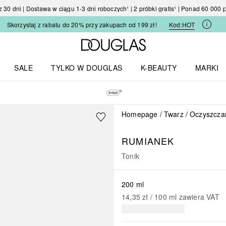
30 dni | Dostawa w ciągu 1-3 dni roboczych¹ | 2 próbki gratis¹ | Ponad 60 000
Skorzystaj z rabatu do 20% przy zakupach od 199 zł!
Kod:
HOT
Strona główna Douglas
SALE
TYLKO W DOUGLAS
K-BEAUTY
MARKI
I I TRENDY
Otwórz menu TYLKO W DOUGLAS
Otwórz menu K-BEAUTY
Otwórz 
Homepage
Twarz
Oczyszczan
RUMIANEK
Tonik
200 ml
14,35 zł
 / 
100
ml
zawiera VAT