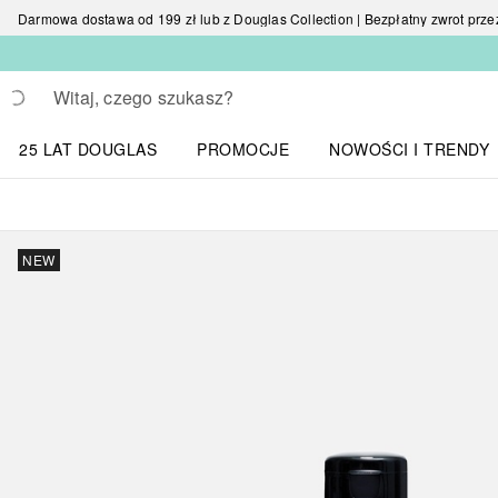
Darmowa dostawa od 199 zł lub z Douglas Collection | Bezpłatny zwrot przez 
Wracać
Wykonaj wyszukiwanie
25 LAT DOUGLAS
PROMOCJE
NOWOŚCI I TRENDY
Otwórz menu NOWOŚC
NEW