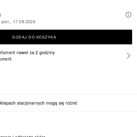
ł
o pon., 17.08.2026
DODAJ DO KOSZYKA
erfumerii nawet za 2 godziny
umerii
sklepach stacjonarnych mogą się różnić