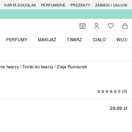
 produktów
KARTA DOUGLAS
PERFUMERIE
PREZENTY
ZABIEGI I USŁUGI
Do listy ży
Do wyszukiwarki
Moje konto
Do 
PERFUMY
MAKIJAŻ
TWARZ
CIAŁO
WŁOSY
menu MARKI
Otwórz menu Perfumy
Otwórz menu Makijaż
Otwórz menu Twarz
Otwórz menu Ciało
Otwórz
ie twarzy
Toniki do twarzy
Ziaja Rumianek
0
(
0
)
28,69 zł