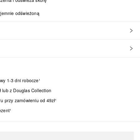
zenia i odświeża skórę
zyjemnie odświeżoną
wy 1-3 dni robocze¹
lub z Douglas Collection
ru przy zamówieniu od 49zł¹
ezent¹