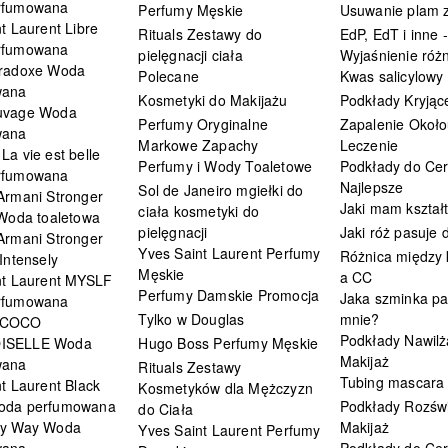
rfumowana
Perfumy Męskie
Usuwanie plam z
t Laurent Libre
Rituals Zestawy do
EdP, EdT i inne -
rfumowana
pielęgnacji ciała
Wyjaśnienie różn
radoxe Woda
Polecane
Kwas salicylowy
wana
Kosmetyki do Makijażu
Podkłady Kryjąc
uvage Woda
Perfumy Oryginalne
Zapalenie Około
wana
Markowe Zapachy
Leczenie
a vie est belle
Perfumy i Wody Toaletowe
Podkłady do Cer
rfumowana
Najlepsze
Sol de Janeiro mgiełki do
Armani Stronger
Jaki mam kształ
ciała kosmetyki do
 Woda toaletowa
pielęgnacji
Jaki róż pasuje
Armani Stronger
Yves Saint Laurent Perfumy
Różnica między
Intensely
Męskie
a CC
nt Laurent MYSLF
Perfumy Damskie Promocja
Jaka szminka pa
rfumowana
Tylko w Douglas
mnie?
 COCO
Podkłady Nawilż
ISELLE Woda
Hugo Boss Perfumy Męskie
Makijaż
wana
Rituals Zestawy
Tubing mascara
t Laurent Black
Kosmetyków dla Mężczyzn
oda perfumowana
Podkłady Rozświ
do Ciała
My Way Woda
Makijaż
Yves Saint Laurent Perfumy
wana
Podkłady do Cer