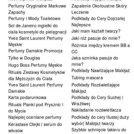
Perfumy Oryginalne Markowe
Zapalenie Okołoustne Skóry
Zapachy
Leczenie
Perfumy i Wody Toaletowe
Podkłady do Cery Dojrzałej
Najlepsze
Sol de Janeiro mgiełki do
Jaki mam kształt twarzy?
ciała kosmetyki do pielęgnacji
Yves Saint Laurent Perfumy
Jaki róż pasuje do mnie?
Męskie
Różnica między kremem BB a
Perfumy Damskie Promocja
CC
Tylko w Douglas
Jaka szminka pasuje do
mnie?
Hugo Boss Perfumy Męskie
Podkłady Nawilżające Makijaż
Rituals Zestawy Kosmetyków
Tubing mascara
dla Mężczyzn do Ciała
Yves Saint Laurent Perfumy
Podkłady Rozświetlające
Damskie
Makijaż
Karta podarunkowa
Podkłady do Cery Suchej i
Wrażliwej
Rituals Pianki pod Prysznic i
Nakładanie rozświetlacza
do Mycia
Najlepiej oceniane perfumy
Podkłady do cery tłustej duży
wybór| Makijaż twarzy
Kérastase Olejki i serum do
Szybkie schnięcie lakieru do
włosów