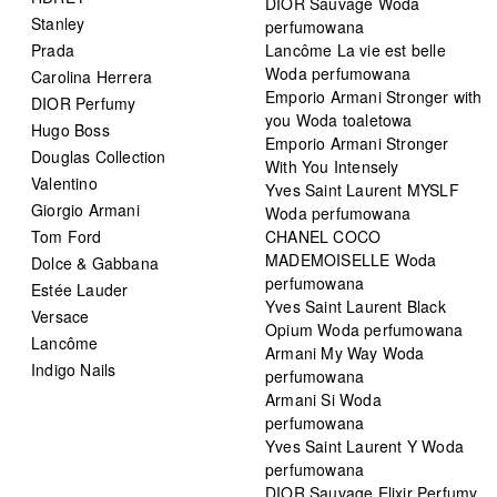
DIOR Sauvage Woda
Stanley
perfumowana
Prada
Lancôme La vie est belle
Woda perfumowana
Carolina Herrera
Emporio Armani Stronger with
DIOR Perfumy
you Woda toaletowa
Hugo Boss
Emporio Armani Stronger
Douglas Collection
With You Intensely
Valentino
Yves Saint Laurent MYSLF
Giorgio Armani
Woda perfumowana
Tom Ford
CHANEL COCO
MADEMOISELLE Woda
Dolce & Gabbana
perfumowana
Estée Lauder
Yves Saint Laurent Black
Versace
Opium Woda perfumowana
Lancôme
Armani My Way Woda
Indigo Nails
perfumowana
Armani Si Woda
perfumowana
Yves Saint Laurent Y Woda
perfumowana
DIOR Sauvage Elixir Perfumy