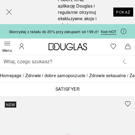
[navigation.slideout.screenreader]
aplikację Douglas i
regularnie otrzymuj
POKAŻ
ekskluzywne akcje i
rabaty
Skorzystaj z rabatu do 20% przy zakupach od 199 zł!
Kod:
HOT
Strona główna Douglas
Do listy ży
Otwórz menu
Moje konto
Do 
Menu
Wracać
Wykonaj wyszukiwanie
Homepage
Zdrowie i dobre samopoczucie
Zdrowie seksualne
Za
SATISFYER
NEW