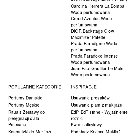
Carolina Herrera La Bomba
Woda perfumowana
Creed Aventus Woda
perfumowana
DIOR Backstage Glow
Maximizer Palette
Prada Paradigme Woda
perfumowana
Prada Paradoxe Intense
Woda perfumowana
Jean Paul Gaultier Le Male
Woda perfumowana
POPULARNE KATEGORIE
INSPIRACJE
Perfumy Damskie
Usuwanie prosaków
Perfumy Męskie
Usuwanie plam z makijażu
Rituals Zestawy do
EdP, EdT i inne - Wyjaśnienie
pielęgnacji ciała
różnic
Polecane
Kwas salicylowy
Kosmetyki do Makijażu
Podkłady Kryjące Makijaż