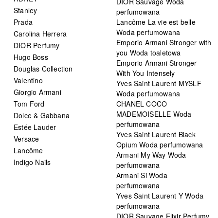
DIOR Sauvage Woda
Stanley
perfumowana
Prada
Lancôme La vie est belle
Woda perfumowana
Carolina Herrera
Emporio Armani Stronger with
DIOR Perfumy
you Woda toaletowa
Hugo Boss
Emporio Armani Stronger
Douglas Collection
With You Intensely
Valentino
Yves Saint Laurent MYSLF
Giorgio Armani
Woda perfumowana
Tom Ford
CHANEL COCO
MADEMOISELLE Woda
Dolce & Gabbana
perfumowana
Estée Lauder
Yves Saint Laurent Black
Versace
Opium Woda perfumowana
Lancôme
Armani My Way Woda
Indigo Nails
perfumowana
Armani Si Woda
perfumowana
Yves Saint Laurent Y Woda
perfumowana
DIOR Sauvage Elixir Perfumy