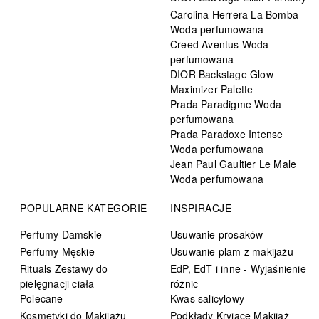
Carolina Herrera La Bomba
Woda perfumowana
Creed Aventus Woda
perfumowana
DIOR Backstage Glow
Maximizer Palette
Prada Paradigme Woda
perfumowana
Prada Paradoxe Intense
Woda perfumowana
Jean Paul Gaultier Le Male
Woda perfumowana
POPULARNE KATEGORIE
INSPIRACJE
Perfumy Damskie
Usuwanie prosaków
Perfumy Męskie
Usuwanie plam z makijażu
Rituals Zestawy do
EdP, EdT i inne - Wyjaśnienie
pielęgnacji ciała
różnic
Polecane
Kwas salicylowy
Kosmetyki do Makijażu
Podkłady Kryjące Makijaż