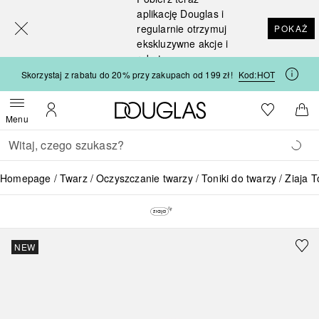
[navigation.slideout.screenreader]
aplikację Douglas i
regularnie otrzymuj
POKAŻ
ekskluzywne akcje i
rabaty
Skorzystaj z rabatu do 20% przy zakupach od 199 zł!
Kod:
HOT
Strona główna Douglas
Do listy ży
Otwórz menu
Moje konto
Do 
Menu
Wracać
Wykonaj wyszukiwanie
Homepage
Twarz
Oczyszczanie twarzy
Toniki do twarzy
Ziaja T
NEW