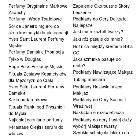
Perfumy Oryginalne Markowe
Zapalenie Okołoustne Skóry
Zapachy
Leczenie
Perfumy i Wody Toaletowe
Podkłady do Cery Dojrzałej
Najlepsze
Sol de Janeiro mgiełki do
Jaki mam kształt twarzy?
ciała kosmetyki do pielęgnacji
Yves Saint Laurent Perfumy
Jaki róż pasuje do mnie?
Męskie
Różnica między kremem BB a
Perfumy Damskie Promocja
CC
Tylko w Douglas
Jaka szminka pasuje do
mnie?
Hugo Boss Perfumy Męskie
Podkłady Nawilżające Makijaż
Rituals Zestawy Kosmetyków
Tubing mascara
dla Mężczyzn do Ciała
Yves Saint Laurent Perfumy
Podkłady Rozświetlające
Damskie
Makijaż
Karta podarunkowa
Podkłady do Cery Suchej i
Wrażliwej
Rituals Pianki pod Prysznic i
Nakładanie rozświetlacza
do Mycia
Najlepiej oceniane perfumy
Podkłady do cery tłustej duży
wybór| Makijaż twarzy
Kérastase Olejki i serum do
Szybkie schnięcie lakieru do
włosów