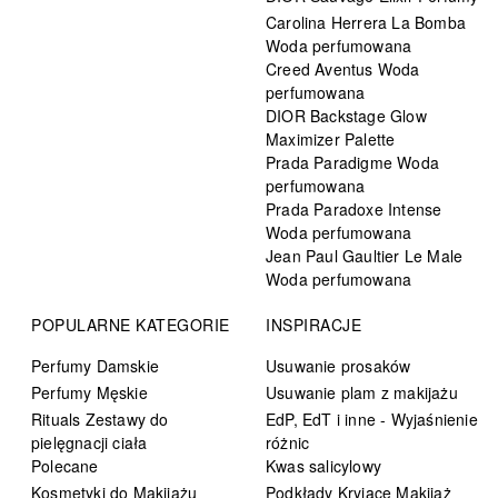
Carolina Herrera La Bomba
Woda perfumowana
Creed Aventus Woda
perfumowana
DIOR Backstage Glow
Maximizer Palette
Prada Paradigme Woda
perfumowana
Prada Paradoxe Intense
Woda perfumowana
Jean Paul Gaultier Le Male
Woda perfumowana
POPULARNE KATEGORIE
INSPIRACJE
Perfumy Damskie
Usuwanie prosaków
Perfumy Męskie
Usuwanie plam z makijażu
Rituals Zestawy do
EdP, EdT i inne - Wyjaśnienie
pielęgnacji ciała
różnic
Polecane
Kwas salicylowy
Kosmetyki do Makijażu
Podkłady Kryjące Makijaż