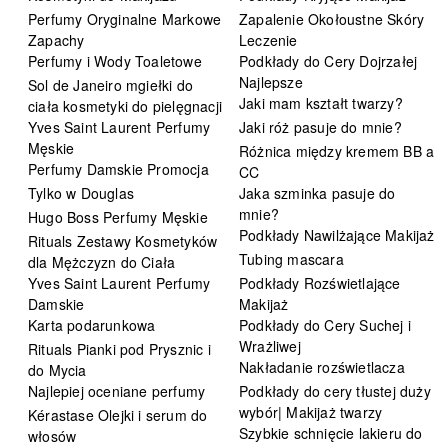
Perfumy Oryginalne Markowe
Zapalenie Okołoustne Skóry
Zapachy
Leczenie
Perfumy i Wody Toaletowe
Podkłady do Cery Dojrzałej
Najlepsze
Sol de Janeiro mgiełki do
Jaki mam kształt twarzy?
ciała kosmetyki do pielęgnacji
Yves Saint Laurent Perfumy
Jaki róż pasuje do mnie?
Męskie
Różnica między kremem BB a
Perfumy Damskie Promocja
CC
Tylko w Douglas
Jaka szminka pasuje do
mnie?
Hugo Boss Perfumy Męskie
Podkłady Nawilżające Makijaż
Rituals Zestawy Kosmetyków
Tubing mascara
dla Mężczyzn do Ciała
Yves Saint Laurent Perfumy
Podkłady Rozświetlające
Damskie
Makijaż
Karta podarunkowa
Podkłady do Cery Suchej i
Wrażliwej
Rituals Pianki pod Prysznic i
Nakładanie rozświetlacza
do Mycia
Najlepiej oceniane perfumy
Podkłady do cery tłustej duży
wybór| Makijaż twarzy
Kérastase Olejki i serum do
Szybkie schnięcie lakieru do
włosów