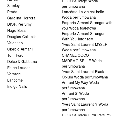
DIOR Sauvage Woda
Stanley
perfumowana
Prada
Lancôme La vie est belle
Woda perfumowana
Carolina Herrera
Emporio Armani Stronger with
DIOR Perfumy
you Woda toaletowa
Hugo Boss
Emporio Armani Stronger
Douglas Collection
With You Intensely
Valentino
Yves Saint Laurent MYSLF
Giorgio Armani
Woda perfumowana
Tom Ford
CHANEL COCO
MADEMOISELLE Woda
Dolce & Gabbana
perfumowana
Estée Lauder
Yves Saint Laurent Black
Versace
Opium Woda perfumowana
Lancôme
Armani My Way Woda
Indigo Nails
perfumowana
Armani Si Woda
perfumowana
Yves Saint Laurent Y Woda
perfumowana
DIOR Sauvage Elixir Perfumy