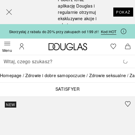
[navigation.slideout.screenreader]
aplikację Douglas i
regularnie otrzymuj
POKAŻ
ekskluzywne akcje i
rabaty
Skorzystaj z rabatu do 20% przy zakupach od 199 zł!
Kod:
HOT
Strona główna Douglas
Do listy ży
Otwórz menu
Moje konto
Do 
Menu
Wracać
Wykonaj wyszukiwanie
Homepage
Zdrowie i dobre samopoczucie
Zdrowie seksualne
Za
SATISFYER
NEW