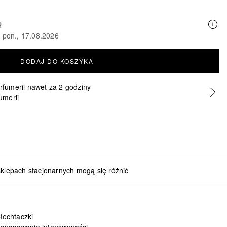
ł
o pon., 17.08.2026
DODAJ DO KOSZYKA
erfumerii nawet za 2 godziny
umerii
sklepach stacjonarnych mogą się różnić
łechtaczki