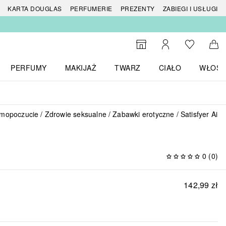
 produktów
KARTA DOUGLAS
PERFUMERIE
PREZENTY
ZABIEGI I USŁUGI
Do listy ży
Do wyszukiwarki
Moje konto
Do 
PERFUMY
MAKIJAŻ
TWARZ
CIAŁO
WŁOSY
menu MARKI
Otwórz menu Perfumy
Otwórz menu Makijaż
Otwórz menu Twarz
Otwórz menu Ciało
Otwórz
amopoczucie
Zdrowie seksualne
Zabawki erotyczne
Satisfyer Air
0
(
0
)
142,99 zł