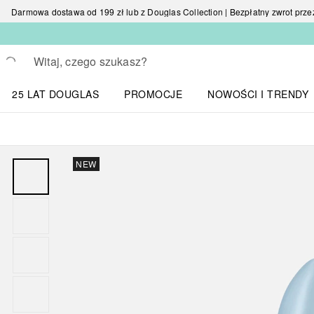
Darmowa dostawa od 199 zł lub z Douglas Collection | Bezpłatny zwrot przez 
Wracać
Wykonaj wyszukiwanie
25 LAT DOUGLAS
PROMOCJE
NOWOŚCI I TRENDY
Otwórz menu NOWOŚC
NEW