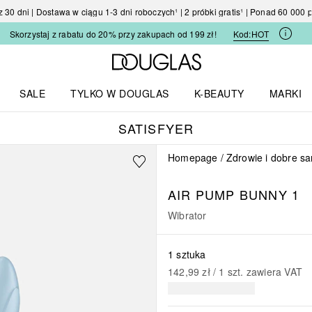
30 dni | Dostawa w ciągu 1-3 dni roboczych¹ | 2 próbki gratis¹ | Ponad 60 000
Skorzystaj z rabatu do 20% przy zakupach od 199 zł!
Kod:
HOT
Strona główna Douglas
SALE
TYLKO W DOUGLAS
K-BEAUTY
MARKI
I I TRENDY
Otwórz menu TYLKO W DOUGLAS
Otwórz menu K-BEAUTY
Otwórz 
SATISFYER
Homepage
Zdrowie i dobre s
AIR PUMP BUNNY 1
Wibrator
1 sztuka
142,99 zł
 / 
1
szt.
zawiera VAT