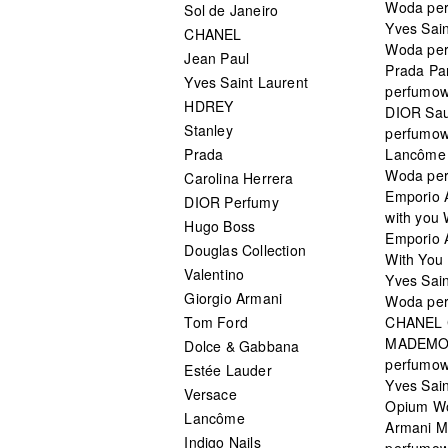
Woda pe
Sol de Janeiro
Yves Sain
CHANEL
Woda pe
Jean Paul
Prada Pa
Yves Saint Laurent
perfumo
HDREY
DIOR Sa
Stanley
perfumo
Prada
Lancôme L
Woda pe
Carolina Herrera
Emporio 
DIOR Perfumy
with you
Hugo Boss
Emporio 
Douglas Collection
With You 
Valentino
Yves Sai
Giorgio Armani
Woda pe
Tom Ford
CHANEL
MADEMO
Dolce & Gabbana
perfumo
Estée Lauder
Yves Sain
Versace
Opium W
Lancôme
Armani 
Indigo Nails
perfumo