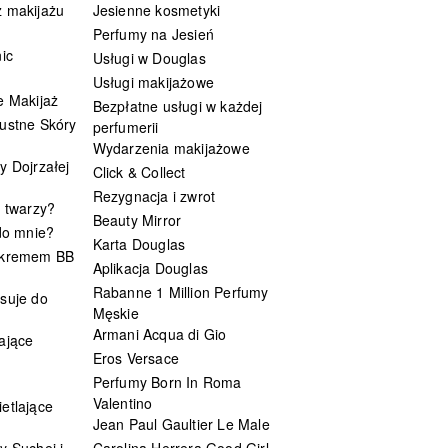
 makijażu
Jesienne kosmetyki
Perfumy na Jesień
ic
Usługi w Douglas
Usługi makijażowe
e Makijaż
Bezpłatne usługi w każdej
ustne Skóry
perfumerii
Wydarzenia makijażowe
y Dojrzałej
Click & Collect
Rezygnacja i zwrot
t twarzy?
Beauty Mirror
 do mnie?
Karta Douglas
 kremem BB
Aplikacja Douglas
Rabanne 1 Million Perfumy
suje do
Męskie
Armani Acqua di Gio
ające
Eros Versace
Perfumy Born In Roma
Valentino
etlające
Jean Paul Gaultier Le Male
y Suchej i
Carolina Herrera Good Girl