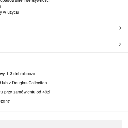
i dopasowanie intensywności
u
y w użyciu
wy 1-3 dni robocze¹
lub z Douglas Collection
ru przy zamówieniu od 49zł¹
ezent¹