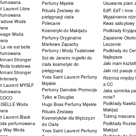
rfumowana
Perfumy Męskie
Usuwanie plam z
t Laurent Libre
Rituals Zestawy do
EdP, EdT i inne -
rfumowana
pielęgnacji ciała
Wyjaśnienie różn
radoxe Woda
Polecane
Kwas salicylowy
wana
Kosmetyki do Makijażu
Podkłady Kryjąc
uvage Woda
Perfumy Oryginalne
Zapalenie Około
wana
Markowe Zapachy
Leczenie
a vie est belle
Perfumy i Wody Toaletowe
Podkłady do Cer
rfumowana
Najlepsze
Sol de Janeiro mgiełki do
Armani Stronger
Jaki mam kształ
ciała kosmetyki do
 Woda toaletowa
pielęgnacji
Jaki róż pasuje
Armani Stronger
Yves Saint Laurent Perfumy
Różnica między
Intensely
Męskie
a CC
nt Laurent MYSLF
Perfumy Damskie Promocja
Jaka szminka pa
rfumowana
Tylko w Douglas
mnie?
 COCO
Podkłady Nawilż
ISELLE Woda
Hugo Boss Perfumy Męskie
Makijaż
wana
Rituals Zestawy
Tubing mascara
t Laurent Black
Kosmetyków dla Mężczyzn
oda perfumowana
Podkłady Rozświ
do Ciała
My Way Woda
Makijaż
Yves Saint Laurent Perfumy
wana
Podkłady do Cer